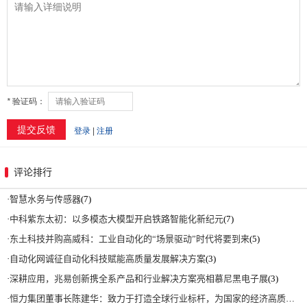
评论排行
·
智慧水务与传感器
(7)
·
中科紫东太初：以多模态大模型开启铁路智能化新纪元
(7)
·
东土科技并购高威科：工业自动化的“场景驱动”时代将要到来
(5)
·
自动化网诚征自动化科技赋能高质量发展解决方案
(3)
·
深耕应用，兆易创新携全系产品和行业解决方案亮相慕尼黑电子展
(3)
·
恒力集团董事长陈建华：致力于打造全球行业标杆，为国家的经济高质量发展贡献更大力量|上海电气集团党委书记、董事长吴磊来访