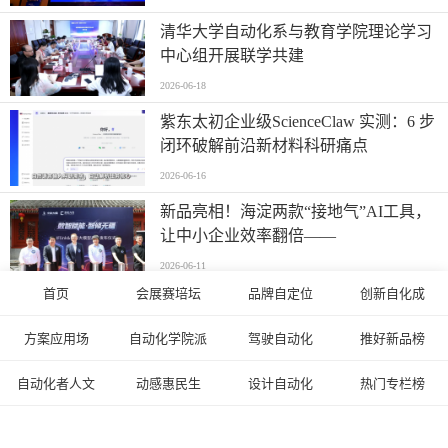
清华大学自动化系与教育学院理论学习
中心组开展联学共建
2026-06-18
紫东太初企业级ScienceClaw 实测：6 步
闭环破解前沿新材料科研痛点
2026-06-16
新品亮相！海淀两款“接地气”AI工具，
让中小企业效率翻倍——
2026-06-11
首页
会展赛培坛
品牌自定位
创新自化成
海淀AI企业冲刺“通用决策大模型第一
股”
方案应用场
自动化学院派
驾驶自动化
推好新品榜
2026-06-11
自动化者人文
动感惠民生
设计自动化
热门专栏榜
中国互联网协会智能体互联网产业发展
和治理工作组成立暨工作研讨会在京召
开
2026-06-09