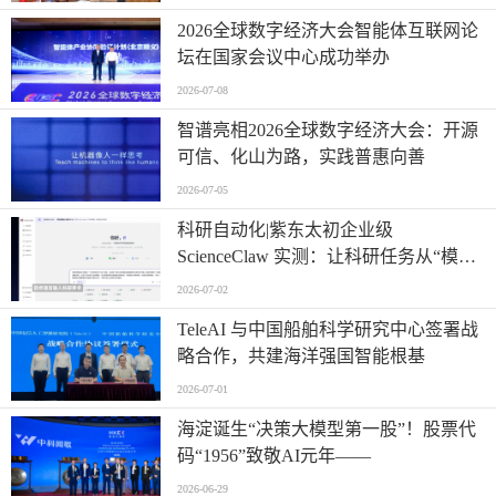
2026全球数字经济大会智能体互联网论
坛在国家会议中心成功举办
2026-07-08
智谱亮相2026全球数字经济大会：开源
可信、化山为路，实践普惠向善
2026-07-05
科研自动化|紫东太初企业级
ScienceClaw 实测：让科研任务从“模糊
提问”走向“精准执行”
2026-07-02
TeleAI 与中国船舶科学研究中心签署战
略合作，共建海洋强国智能根基
2026-07-01
海淀诞生“决策大模型第一股”！股票代
码“1956”致敬AI元年——
2026-06-29