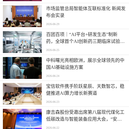
市场监管总局智能体互联标准化 新闻发
布会实录
2026-06-29
百团百项｜“AI平台+研发生态”制新
药，全球首个AI创新药三期临床试验将
启动
2026-06-25
中科曙光亮相欧洲，展示全球领先的中
国AI基础设施方案
2026-06-24
宝信软件携手阶跃星辰、天数智芯，稳
健推进AI算力增长新赛道
2026-06-23
康吉森股份受邀出席第八届现代煤化工
低碳改造与智能装备应用大会，“安全
+智能”赋能行业数智低碳新未来
2026-06-22