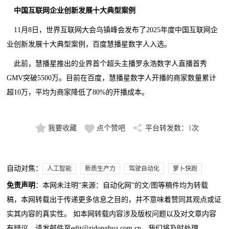
中国互联网企业创新发展十大典型案例
11月8日，世界互联网大会乌镇峰会发布了2025年度中国互联网企
业创新发展十大典型案例，百度慧播星数字人入选。
此前，慧播星推出的业界首个超头主播罗永浩数字人直播首秀
GMV突破5500万。目前在百度，慧播星数字人开播的商家数量累计
超10万，平均为商家降低了80%的开播成本。
我要收藏
点个赞吧
平台转发数：
1
次
自动对焦：
人工智能
新质生产力
驾驶自动化
萝卜快跑
免责声明
：本网未注明“来源：自动化网”的文/图等稿件均为转载
稿，本网转载出于传递更多信息之目的，并不意味着赞同其观点或证
实其内容的真实性。 如本网转载内容涉及版权问题以及对文章内容
有疑议，请发邮件至edit@zidonghua.com.cn，我们将及时处理。