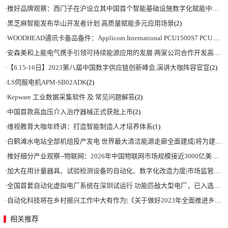
·
推好品牌观察：西门子在沪设立其中国首个智能基础设施数字化赋能中心
(2)
·
黑芝麻智能发布华山开发者计划 高质量赋能多元应用场景
(2)
·
WOODHEAD通讯卡备品备件：Applicom International PCU1500S7 PCU 1500 S7 V4.5.0
·
安森美和上能电气携手引领可持续能源应用的发展 两家公司合作开发高性能储能和太阳能组串式逆变器方案 以实现可持续的未来
·
【6.15-16日】2023第八届中国数字供应链创新峰会,演讲大咖阵容官宣
(2)
·
LS伺服电机APM-SB02ADK
(2)
·
Kepware 工业数据采集软件 及 常见问题解答
(2)
·
中国首款高血压介入治疗器械正式获批上市
(2)
·
维视教育大咖年终讲：打造智能制造人才培养体系
(1)
·
白鹤滩水电站全部机组投产发电 世界最大清洁能源走廊全面建成|将为建设新型能源体系、保障国家能源安全、实现“双碳”目标提供有力支撑
·
推好细分产业观察--物联网：2026年中国物联网市场规模接近3000亿美元 智慧工厂、智慧城市、智慧电网等将占60%以上
·
加大在用计量器具、试验检测设备的自动化、数字化改造力度|市场监管总局 工业和信息化部 关于促进企业计量能力提升的指导意见
·
全国首套自动化虚拟电厂系统在深圳试运行 功能匹敌大型电厂，已入选国际典型案例
·
自动化科技将在乡村振兴工作中大有作为|《关于做好2023年全面推进乡村振兴重点工作的意见》发布
相关推荐