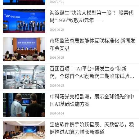
2026-07-01
海淀诞生“决策大模型第一股”！股票代
码“1956”致敬AI元年——
2026-06-29
市场监管总局智能体互联标准化 新闻发
布会实录
2026-06-29
百团百项｜“AI平台+研发生态”制新
药，全球首个AI创新药三期临床试验将
启动
2026-06-25
中科曙光亮相欧洲，展示全球领先的中
国AI基础设施方案
2026-06-24
宝信软件携手阶跃星辰、天数智芯，稳
健推进AI算力增长新赛道