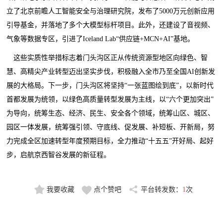
立了北京前瞻人工智能安全与治理研究院，发布了5000万元创新应用
引导基金，并落地了多个大模型标杆项目。此外，还建设了音视频、
气象等数据专区，引进了Iceland Lab“供应链+MCN+AI”基地。
这些实质性举措标志着门头沟区正从传统资源型地区向绿色、智
慧、高精尖产业转型迈出坚实步伐，积极融入全市乃至全国AI创新发
展的大格局。下一步，门头沟区将坚持“一张蓝图绘到底”，以新时代
首都发展为统领，以绿色高质量转型发展为主线，以“六个更加突出”
为导向，统筹生态、经济、民生、安全各个领域，统筹山区、城区、
园区一体发展，统筹强引领、守底线、促发展、补短板、开新局，努
力完成全区加速转型年度预期目标，全力推动“十五五”开好局、起好
步，启航京西智谷发展的新征程。
我要收藏
点个赞吧
平台转发数：
1
次