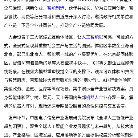
全与治理、创新创业、
智能制造
、伙伴共成长、华为云应用创新、智
慧钢铁、消费等细分领域和赛道展开深入讨论，邀请政府相关单位和
产业链上下游企业共同参与，推动全产业链协同发展。
大会设置了三大沉浸式互动体验区，让
人工智能
以可感、可触的方
式，全景式呈现其重塑社会生产与生活的图景。体验区半数企业源自
北京，彰显出北京人工智能第一城的产业集聚优势。在北京胡同体验
区，智谱AI带着最新的基座大模型携手快手、飞书等头部企业赋能传
统场景。在视频大模型重塑视觉交互的支撑下，观众可以体验AI拍照
与智慧厨房，直观触碰大模型赋能生活的“烟火气”。AI+行业体验区
集聚政务、金融、医疗等纵深场景，集中演示全产业链解决方案。具
身智能体验区宇树、智元、天工等国内头部
机器人
企业齐聚一堂，震
撼的机器人阵列，现场还原春晚备受瞩目的柔性运控与交互表演。
发布环节，中国电子信息产业发展研究院发布《全球人工智能产业
趋势洞察》，聚焦全球人工智能产业发展现状与未来趋势，从技术演
进、产业格局、区域发展、应用落地等多方面提供权威分析和深刻洞