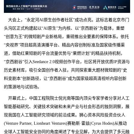
大会上，“永定河AI原生创作者社区”成功点亮。这标志着北京市门
头沟区正式构建起以“AI原生”为内核、以“京西剧谷”为载体，重塑
“创意为王”的微短剧产业新格局，重磅推出全要素的保障体系。依托
“央视界”项目超高清演播平台、精品内容创制标准及国家级传播渠
道，借助红果短剧的平台流量优势与“果燃计划”的精品扶持机制，
“京西剧谷”引入Seedance 2.0视频创作平台，社区将开放优质IP资源与
历史素材库，吸引全国创作者入驻，共同探索重大题材微短剧的“史
料变剧本”创新路径，让“京西剧谷”成为国家级超高清视听内容创新
的策源地与试验场。
开幕式上，中国工程院院士倪光南等国内顶尖专家学者分享对人工
智能基础研究、关键技术突破和未来产业与社会形态的独到洞察，展
现我国在人工智能研究领域的前沿成果。狮心资本风险投资合伙人
(Venture Partner, Lionheart Ventures)赛勒斯·霍兹(Cyrus Hodes)从推动
全球人工智能安全协同的角度阐述了专业见解，为大会提供了多元融