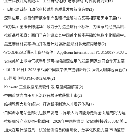
·
东土科技并购高威科：工业自动化的“场景驱动”时代将要到来
(5)
·
自动化网诚征自动化科技赋能高质量发展解决方案
(3)
·
深耕应用，兆易创新携全系产品和行业解决方案亮相慕尼黑电子展
(3)
·
恒力集团董事长陈建华：致力于打造全球行业标杆，为国家的经济高质量发展贡献更大力量|上海电气集团党委书记、董事长吴磊来访
·
推好品牌观察：西门子在沪设立其中国首个智能基础设施数字化赋能中心
(2)
·
黑芝麻智能发布华山开发者计划 高质量赋能多元应用场景
(2)
·
WOODHEAD通讯卡备品备件：Applicom International PCU1500S7 PCU 1500 S7 V4.5.0
·
安森美和上能电气携手引领可持续能源应用的发展 两家公司合作开发高性能储能和太阳能组串式逆变器方案 以实现可持续的未来
·
【6.15-16日】2023第八届中国数字供应链创新峰会,演讲大咖阵容官宣
(2)
·
LS伺服电机APM-SB02ADK
(2)
·
Kepware 工业数据采集软件 及 常见问题解答
(2)
·
中国首款高血压介入治疗器械正式获批上市
(2)
·
维视教育大咖年终讲：打造智能制造人才培养体系
(1)
·
白鹤滩水电站全部机组投产发电 世界最大清洁能源走廊全面建成|将为建设新型能源体系、保障国家能源安全、实现“双碳”目标提供有力支撑
·
推好细分产业观察--物联网：2026年中国物联网市场规模接近3000亿美元 智慧工厂、智慧城市、智慧电网等将占60%以上
·
加大在用计量器具、试验检测设备的自动化、数字化改造力度|市场监管总局 工业和信息化部 关于促进企业计量能力提升的指导意见