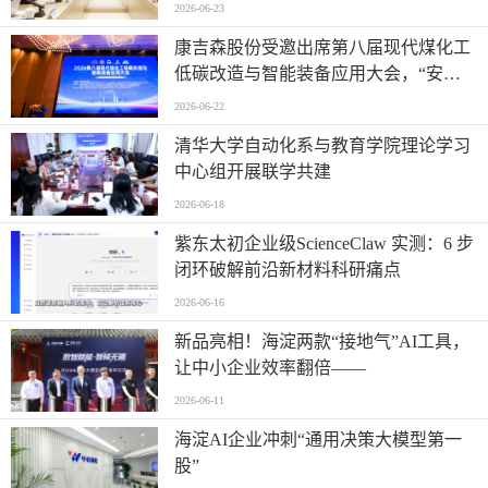
2026-06-23
康吉森股份受邀出席第八届现代煤化工
低碳改造与智能装备应用大会，“安全
+智能”赋能行业数智低碳新未来
2026-06-22
清华大学自动化系与教育学院理论学习
中心组开展联学共建
2026-06-18
紫东太初企业级ScienceClaw 实测：6 步
闭环破解前沿新材料科研痛点
2026-06-16
新品亮相！海淀两款“接地气”AI工具，
让中小企业效率翻倍——
2026-06-11
海淀AI企业冲刺“通用决策大模型第一
股”