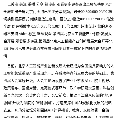
已关注 关注 重播 分享 赞 关闭观看更多更多退出全屏切换到竖屏
全屏退出全屏北京门头沟已关注分享视频，时长00:390/000:00/00:39
切换到横屏模式 继续播放进度条，百分之0播放00:00/00:3900:39倍速
全屏 倍速播放中 0.5倍 0.75倍 1.0倍 1.5倍 2.0倍 超清 流畅 您的浏览
器不支持 video 标签 继续观看 第四届北京人工智能产业创新发展大
会开幕 观看更多转载,第四届北京人工智能产业创新发展大会开幕北
京门头沟已关注分享点赞在看已同步到看一看写下你的评论 视频详
情
目前，北京人工智能产业创新发展大会已成为全国最具影响力的人
工智能领域重要产业活动之一。在成功举办前三届大会的基础上，第
四届大会重磅升级，大会主论坛设置了产业巨擘谈AI+、院士视野、
政策发布、圆桌对话、点亮仪式等环节，政产学研嘉宾云集，科技创
新星光熠熠，会议内容丰富、务实前瞻，推动京津冀从传统的“地理
协同”升级为深度的“智能协同”，打造支撑中国AI规模化发展的战略
支点。16场分论坛分别围绕AI+计算视听、教育、文旅消费、金融、
医疗康养、机器人、数据要素、交通、CANN开源生态、人工智能安