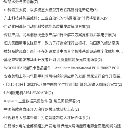
·
智慧水务与传感器
(7)
·
中科紫东太初：以多模态大模型开启铁路智能化新纪元
(7)
·
东土科技并购高威科：工业自动化的“场景驱动”时代将要到来
(5)
·
自动化网诚征自动化科技赋能高质量发展解决方案
(3)
·
深耕应用，兆易创新携全系产品和行业解决方案亮相慕尼黑电子展
(3)
·
恒力集团董事长陈建华：致力于打造全球行业标杆，为国家的经济高质量发展贡献更大力量|上海电气集团党委书记、董事长吴磊来访
·
推好品牌观察：西门子在沪设立其中国首个智能基础设施数字化赋能中心
(2)
·
黑芝麻智能发布华山开发者计划 高质量赋能多元应用场景
(2)
·
WOODHEAD通讯卡备品备件：Applicom International PCU1500S7 PCU 1500 S7 V4.5.0
·
安森美和上能电气携手引领可持续能源应用的发展 两家公司合作开发高性能储能和太阳能组串式逆变器方案 以实现可持续的未来
·
【6.15-16日】2023第八届中国数字供应链创新峰会,演讲大咖阵容官宣
(2)
·
LS伺服电机APM-SB02ADK
(2)
·
Kepware 工业数据采集软件 及 常见问题解答
(2)
·
中国首款高血压介入治疗器械正式获批上市
(2)
·
维视教育大咖年终讲：打造智能制造人才培养体系
(1)
·
白鹤滩水电站全部机组投产发电 世界最大清洁能源走廊全面建成|将为建设新型能源体系、保障国家能源安全、实现“双碳”目标提供有力支撑