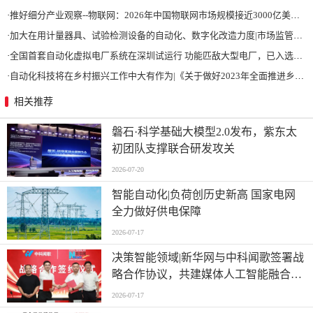
·
推好细分产业观察--物联网：2026年中国物联网市场规模接近3000亿美元 智慧工厂、智慧城市、智慧电网等将占60%以上
·
加大在用计量器具、试验检测设备的自动化、数字化改造力度|市场监管总局 工业和信息化部 关于促进企业计量能力提升的指导意见
·
全国首套自动化虚拟电厂系统在深圳试运行 功能匹敌大型电厂，已入选国际典型案例
·
自动化科技将在乡村振兴工作中大有作为|《关于做好2023年全面推进乡村振兴重点工作的意见》发布
相关推荐
磐石·科学基础大模型2.0发布，紫东太
初团队支撑联合研发攻关
2026-07-20
智能自动化|负荷创历史新高 国家电网
全力做好供电保障
2026-07-17
决策智能领域|新华网与中科闻歌签署战
略合作协议，共建媒体人工智能融合应
用新场景 ,
2026-07-17