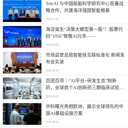
TeleAI 与中国船舶科学研究中心签署战
略合作，共建海洋强国智能根基
2026-07-01
海淀诞生“决策大模型第一股”！股票代
码“1956”致敬AI元年——
2026-06-29
市场监管总局智能体互联标准化 新闻发
布会实录
2026-06-29
百团百项｜“AI平台+研发生态”制新
药，全球首个AI创新药三期临床试验将
启动
2026-06-25
中科曙光亮相欧洲，展示全球领先的中
国AI基础设施方案
2026-06-24