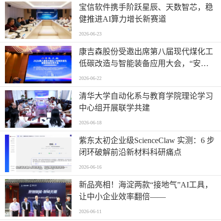
宝信软件携手阶跃星辰、天数智芯，稳
健推进AI算力增长新赛道
2026-06-23
康吉森股份受邀出席第八届现代煤化工
低碳改造与智能装备应用大会，“安全
+智能”赋能行业数智低碳新未来
2026-06-22
清华大学自动化系与教育学院理论学习
中心组开展联学共建
2026-06-18
紫东太初企业级ScienceClaw 实测：6 步
闭环破解前沿新材料科研痛点
2026-06-16
新品亮相！海淀两款“接地气”AI工具，
让中小企业效率翻倍——
2026-06-11