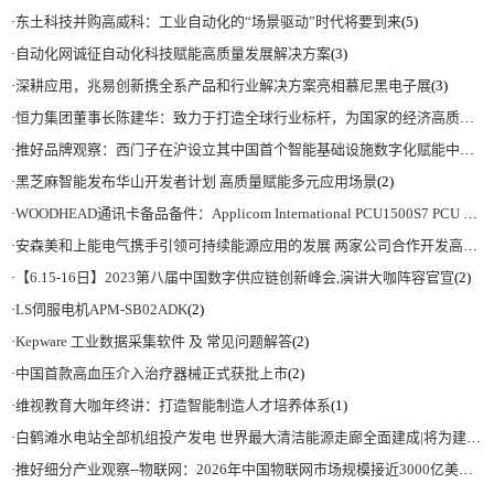
·
东土科技并购高威科：工业自动化的“场景驱动”时代将要到来
(5)
·
自动化网诚征自动化科技赋能高质量发展解决方案
(3)
·
深耕应用，兆易创新携全系产品和行业解决方案亮相慕尼黑电子展
(3)
·
恒力集团董事长陈建华：致力于打造全球行业标杆，为国家的经济高质量发展贡献更大力量|上海电气集团党委书记、董事长吴磊来访
·
推好品牌观察：西门子在沪设立其中国首个智能基础设施数字化赋能中心
(2)
·
黑芝麻智能发布华山开发者计划 高质量赋能多元应用场景
(2)
·
WOODHEAD通讯卡备品备件：Applicom International PCU1500S7 PCU 1500 S7 V4.5.0
·
安森美和上能电气携手引领可持续能源应用的发展 两家公司合作开发高性能储能和太阳能组串式逆变器方案 以实现可持续的未来
·
【6.15-16日】2023第八届中国数字供应链创新峰会,演讲大咖阵容官宣
(2)
·
LS伺服电机APM-SB02ADK
(2)
·
Kepware 工业数据采集软件 及 常见问题解答
(2)
·
中国首款高血压介入治疗器械正式获批上市
(2)
·
维视教育大咖年终讲：打造智能制造人才培养体系
(1)
·
白鹤滩水电站全部机组投产发电 世界最大清洁能源走廊全面建成|将为建设新型能源体系、保障国家能源安全、实现“双碳”目标提供有力支撑
·
推好细分产业观察--物联网：2026年中国物联网市场规模接近3000亿美元 智慧工厂、智慧城市、智慧电网等将占60%以上