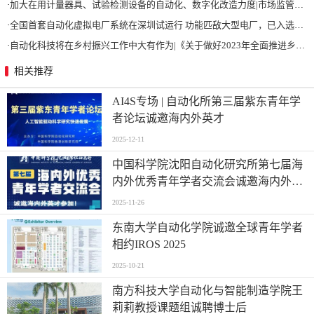
·
加大在用计量器具、试验检测设备的自动化、数字化改造力度|市场监管总局 工业和信息化部 关于促进企业计量能力提升的指导意见
·
全国首套自动化虚拟电厂系统在深圳试运行 功能匹敌大型电厂，已入选国际典型案例
·
自动化科技将在乡村振兴工作中大有作为|《关于做好2023年全面推进乡村振兴重点工作的意见》发布
相关推荐
AI4S专场 | 自动化所第三届紫东青年学
者论坛诚邀海内外英才
2025-12-11
中国科学院沈阳自动化研究所第七届海
内外优秀青年学者交流会诚邀海内外英
才参加！
2025-11-26
东南大学自动化学院诚邀全球青年学者
相约IROS 2025
2025-10-21
南方科技大学自动化与智能制造学院王
莉莉教授课题组诚聘博士后