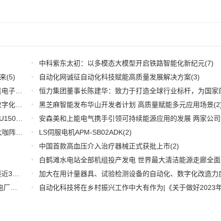
中科紫东太初：以多模态大模型开启铁路智能化新纪元
(7)
来
(5)
自动化网诚征自动化科技赋能高质量发展解决方案
(3)
深耕应用，兆易创新携全系产品和行业解决方案亮相慕尼黑电子展
(3)
推好品牌观察：西门子在沪设立其中国首个智能基础设施数字化赋能中心
黑芝麻智能发布华山开发者计划 高质量赋能多元应用场景
(2)
(2
WOODHEAD通讯卡备品备件：Applicom International PCU1500S7 PCU 1500 S7 V4.5.0
(2)
【6.15-16日】2023第八届中国数字供应链创新峰会,演讲大咖阵容官宣
(2)
LS伺服电机APM-SB02ADK
(2)
中国首款高血压介入治疗器械正式获批上市
(2)
推好细分产业观察--物联网：2026年中国物联网市场规模接近3000亿美元 智慧工厂、智慧城市、智慧电网等将占60%以上
(1)
全国首套自动化虚拟电厂系统在深圳试运行 功能匹敌大型电厂，已入选国际典型案例
(1)