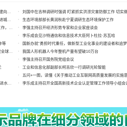
何立峰在内蒙古调研时指出 高质量建设自贸试验区 加快构建向北开放重要桥头堡
习近平在上海考察时强调 全面践行人民城市理念 高质量推进城市更新
生态环境部部长黄润秋赴宁夏调研生态环境保护工作
尹力、殷勇在门头沟区、石景山区调研西部活力片区建设工作，要求绘就“山水京西、活力永定”新图景
李强主持召开经济形势专家和企业家座谈会
李乐成会见沙特通信和信息技术大臣阿卜杜拉·苏瓦哈
作等
李乐成出席联合国首届人工智能治理全球对话：愿共同构建全球治理体系
我国人形机器人今年整机产量有望破10万台
李强主持召开国务院党组会议
迁
工业和信息化部副部长柯吉欣一行调研光轮智能
五问+一图，读懂《关于推动工业互联网高质量发展的实施
“十五五”末预计我国自动化码头将超过90座 | 国新办介绍推进水运高质量发展有关情况
李乐成主持召开全国高新技术企业认定管理工作领导小组会