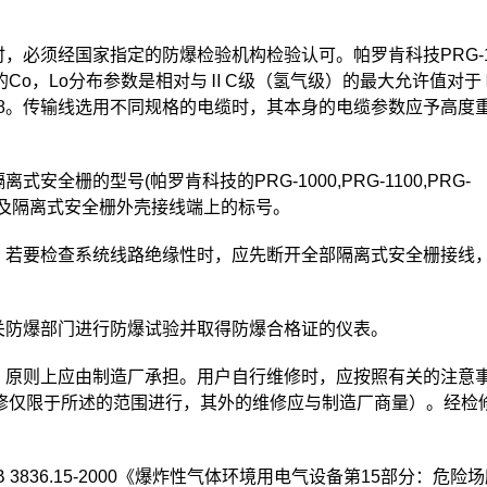
，必须经国家指定的防爆检验机构检验认可。帕罗肯科技PRG-1
Co，Lo分布参数是相对与ⅡC级（氢气级）的最大允许值对于
8。传输线选用不同规格的电缆时，其本身的电缆参数应予高度
全栅的型号(帕罗肯科技的PRG-1000,PRG-1100,PRG-
电压等级及隔离式安全栅外壳接线端上的标号。
。若要检查系统线路绝缘性时，应先断开全部隔离式安全栅接线
关防爆部门进行防爆试验并取得防爆合格证的仪表。
，原则上应由制造厂承担。用户自行维修时，应按照有关的注意
修仅限于所述的范围进行，其外的维修应与制造厂商量）。经检
3836.15-2000《爆炸性气体环境用电气设备第15部分：危险