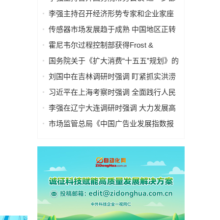
署防汛抗洪救灾工作等
李强主持召开经济形势专家和企业家座
谈会
传感器市场发展趋于成熟 中国地区正转
型
霍尼韦尔过程控制部获得Frost &
Sullivan 颁发的“年度卓越环保贡献奖”
国务院关于《扩大消费“十五五”规划》的
批复
刘国中在吉林调研时强调 盯紧抓实洪涝
灾害防御工作 切实做好农业防灾减灾
习近平在上海考察时强调 全面践行人民
城市理念 高质量推进城市更新
李强在辽宁大连调研时强调 大力发展高
端装备制造业 加快建设现代化产业体系
市场监管总局《中国广告业发展指数报
告 （2026）》专题新闻发布会实录