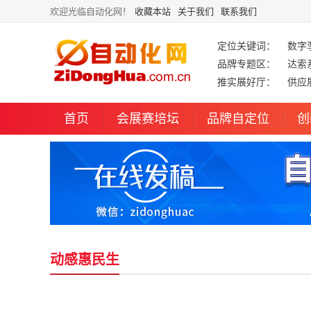
欢迎光临自动化网！
收藏本站
关于我们
联系我们
定位关键词：
数字
品牌专题区：
达索
推实展好厅：
供应
首页
会展赛培坛
品牌自定位
创
动感惠民生