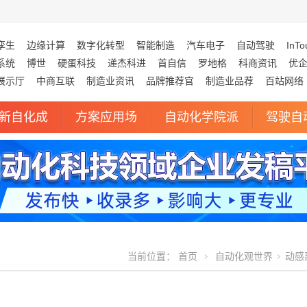
孪生
边缘计算
数字化转型
智能制造
汽车电子
自动驾驶
InTo
系统
博世
硬蛋科技
递杰科进
首自信
罗地格
科商资讯
优
展示厅
中商互联
制造业资讯
品牌推荐官
制造业品荐
百站网络
新自化成
方案应用场
自动化学院派
驾驶自
当前位置：
首页
自动化观世界
动感