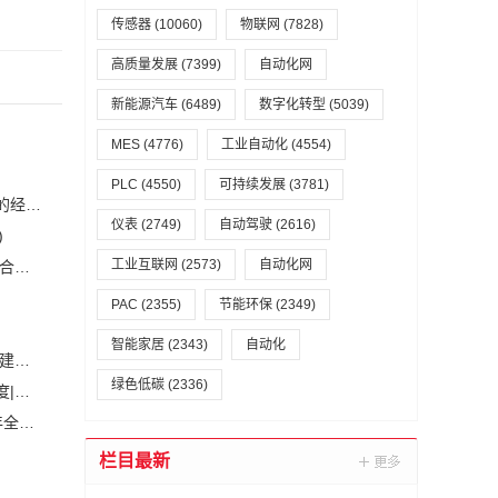
传感器
(10060)
物联网
(7828)
高质量发展
(7399)
自动化网
新能源汽车
(6489)
数字化转型
(5039)
MES
(4776)
工业自动化
(4554)
PLC
(4550)
可持续发展
(3781)
恒力集团董事长陈建华：致力于打造全球行业标杆，为国家的经济高质量发展贡献更大力量|上海电气集团党委书记、董事长吴磊来访
仪表
(2749)
自动驾驶
(2616)
)
工业互联网
(2573)
自动化网
安森美和上能电气携手引领可持续能源应用的发展 两家公司合作开发高性能储能和太阳能组串式逆变器方案 以实现可持续的未来
(2)
PAC
(2355)
节能环保
(2349)
智能家居
(2343)
自动化
白鹤滩水电站全部机组投产发电 世界最大清洁能源走廊全面建成|将为建设新型能源体系、保障国家能源安全、实现“双碳”目标提供有力支撑
绿色低碳
(2336)
加大在用计量器具、试验检测设备的自动化、数字化改造力度|市场监管总局 工业和信息化部 关于促进企业计量能力提升的指导意见
(
自动化科技将在乡村振兴工作中大有作为|《关于做好2023年全面推进乡村振兴重点工作的意见》发布
(1)
栏目最新