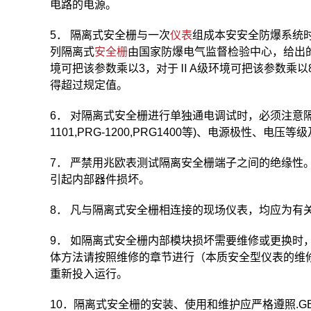
电路的电源。
5． 隔离式安全栅与一次
仪表
组成本安安全防爆系统时
列隔离式
安全栅
由国家防爆电气监督检验中心，给出的
境可把该参数乘以3，对于ⅡA级环境可把该参数乘以
得超过规定值。
6． 对隔离式安全栅进行单独通电调试时，必须注意隔离式安
1101,PRG-1200,PRG1400等)、电源极性、
7． 严禁用兆欧表测试隔离安全栅端子之间的绝缘性
引起内部器件损坏。
8． 凡与隔离式安全栅相连接的现场仪表，均应为有
9． 如隔离式安全栅内部模块损坏需要维修或更换时
体方法请按照维修的章节进行（本质安全型仪表的维
重新投入运行。
10．隔离式安全栅的安装、使用和维护应严格遵照.GB 