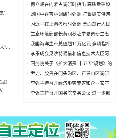
何立峰在内蒙古调研时指出 高质量建设
自贸试验区 加快构建向北开放重要桥头
刘国中在吉林调研时强调 盯紧抓实洪涝灾害防御工作 切实做好农业防灾减灾
刘国中在吉林调研时强调 盯紧抓实洪涝
堡
灾害防御工作 切实做好农业防灾减灾
习近平在上海考察时强调 全面践行人民
城市理念 高质量推进城市更新
生态环境部部长黄润秋赴宁夏调研生态
环境保护工作
我国海洋生产总值超11万亿元 多项指标
国新办就“勇担时代重任，做新型工业化事业的建设者和追梦人”举行中外记者见面会
全球领先
李乐成会见沙特通信和信息技术大臣阿
卜杜拉·苏瓦哈
国务院关于《扩大消费“十五五”规划》的
批复
尹力、殷勇在门头沟区、石景山区调研
西部活力片区建设工作，要求绘就“山水
意见》
李强主持召开经济形势专家和企业家座
京西、活力永定”新图景
议
谈会
李强主持召开国务院常务会议 进一步部
署防汛抗洪救灾工作等