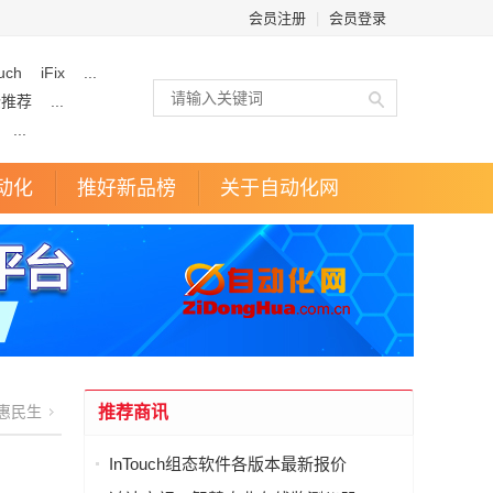
会员注册
|
会员登录
uch
iFix
...
企推荐
...
...
动化
推好新品榜
关于自动化网
惠民生
推荐商讯
InTouch组态软件各版本最新报价