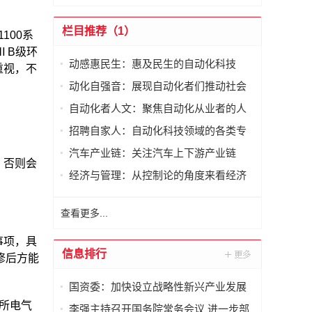
栏目推荐（1）
100系
ⅡB级环
动感惠民生：惠及民生的自动化科技
重视，不
动化自强音：展现自动化者们推动社会
进步发出的响亮声音
自动化者人文：聚焦自动化从业者的人
文思考
招聘自家人：自动化科技领域的各类专
家及人才需求资讯
汽车产业链：关注汽车上下游产业链
，否则会
经济与管理：从控制论的角度来看经济
与管理
查看更多...
事项，具
信息排行
修后方能
国资委：加快设立战略性新兴产业发展
专项基金
场所电气
李强主持召开国务院常务会议 进一步部