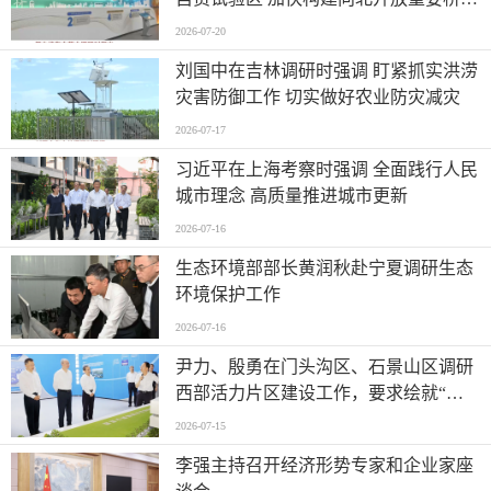
堡
2026-07-20
刘国中在吉林调研时强调 盯紧抓实洪涝
灾害防御工作 切实做好农业防灾减灾
2026-07-17
习近平在上海考察时强调 全面践行人民
城市理念 高质量推进城市更新
2026-07-16
生态环境部部长黄润秋赴宁夏调研生态
环境保护工作
2026-07-16
尹力、殷勇在门头沟区、石景山区调研
西部活力片区建设工作，要求绘就“山
水京西、活力永定”新图景
2026-07-15
李强主持召开经济形势专家和企业家座