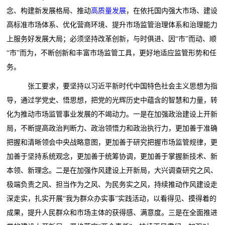
念、构建新发展格局、推动
高质量发展
，在依托国内强大市场、建设
高标准市场体系、优化营商环境、提升市场监管治理体系和治理能力
上服务好发展大局；必须坚持改革创新，与时俱进、因“市”而动、顺
“市”而为，不断创新和丰富市场监管工具，更好地适应监管形势和任
务。
张工要求，要坚持以习近平新时代中国特色社会主义思想为指
导，通过学党史、悟思想，把党的光辉历史中蕴含的智慧和力量，转
化为推动市场监管事业发展的不竭动力。一是在加强政治建设上开新
局，不断提高政治判断力、政治领悟力和政治执行力，更加善于准确
把握和清晰领会中央战略意图，更加善于研究把握市场监管规律，更
加善于坚持系统观念，更加善于统筹协调，更加善于掌握新技术、新
本领、新理念。二是在加强作风建设上开新局，大兴调查研究之风、
极端负责之风、担当作为之风、为民务实之风，持续推动作风建设走
深走实，扎实开展“我为群众办实事”实践活动，以看得见、摸得着的
成果，提升人民群众和市场主体的获得感、满意度。三是在全面推进