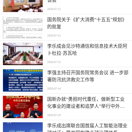
谈会
2026-07-15
国务院关于《扩大消费“十五五”规划》
的批复
2026-07-15
李乐成会见沙特通信和信息技术大臣阿
卜杜拉·苏瓦哈
2026-07-15
李强主持召开国务院常务会议 进一步部
署防汛抗洪救灾工作等
2026-07-14
国新办就“勇担时代重任，做新型工业
化事业的建设者和追梦人”举行中外记
者见面会
2026-07-10
李乐成出席联合国首届人工智能治理全