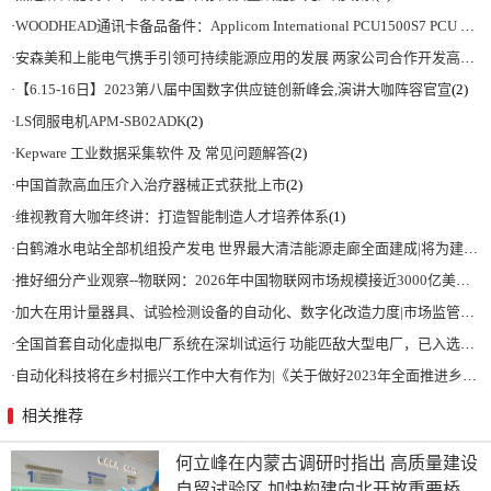
·
WOODHEAD通讯卡备品备件：Applicom International PCU1500S7 PCU 1500 S7 V4.5.0
·
安森美和上能电气携手引领可持续能源应用的发展 两家公司合作开发高性能储能和太阳能组串式逆变器方案 以实现可持续的未来
·
【6.15-16日】2023第八届中国数字供应链创新峰会,演讲大咖阵容官宣
(2)
·
LS伺服电机APM-SB02ADK
(2)
·
Kepware 工业数据采集软件 及 常见问题解答
(2)
·
中国首款高血压介入治疗器械正式获批上市
(2)
·
维视教育大咖年终讲：打造智能制造人才培养体系
(1)
·
白鹤滩水电站全部机组投产发电 世界最大清洁能源走廊全面建成|将为建设新型能源体系、保障国家能源安全、实现“双碳”目标提供有力支撑
·
推好细分产业观察--物联网：2026年中国物联网市场规模接近3000亿美元 智慧工厂、智慧城市、智慧电网等将占60%以上
·
加大在用计量器具、试验检测设备的自动化、数字化改造力度|市场监管总局 工业和信息化部 关于促进企业计量能力提升的指导意见
·
全国首套自动化虚拟电厂系统在深圳试运行 功能匹敌大型电厂，已入选国际典型案例
·
自动化科技将在乡村振兴工作中大有作为|《关于做好2023年全面推进乡村振兴重点工作的意见》发布
相关推荐
何立峰在内蒙古调研时指出 高质量建设
自贸试验区 加快构建向北开放重要桥头