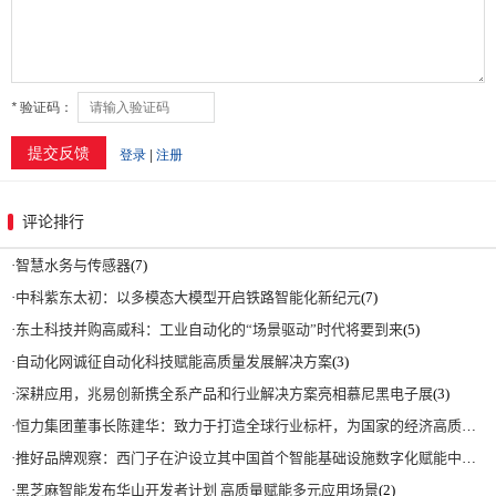
评论排行
·
智慧水务与传感器
(7)
·
中科紫东太初：以多模态大模型开启铁路智能化新纪元
(7)
·
东土科技并购高威科：工业自动化的“场景驱动”时代将要到来
(5)
·
自动化网诚征自动化科技赋能高质量发展解决方案
(3)
·
深耕应用，兆易创新携全系产品和行业解决方案亮相慕尼黑电子展
(3)
·
恒力集团董事长陈建华：致力于打造全球行业标杆，为国家的经济高质量发展贡献更大力量|上海电气集团党委书记、董事长吴磊来访
·
推好品牌观察：西门子在沪设立其中国首个智能基础设施数字化赋能中心
(2)
·
黑芝麻智能发布华山开发者计划 高质量赋能多元应用场景
(2)