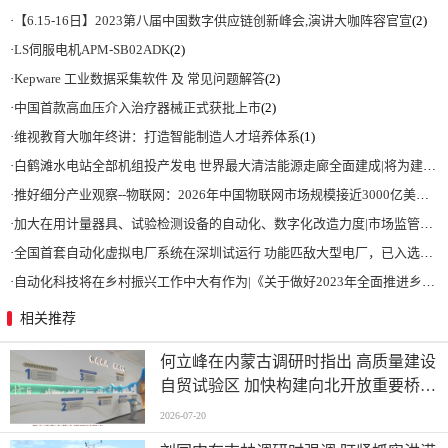
·
【6.15-16日】2023第八届中国数字供应链创新峰会,演讲大咖阵容官宣
(2)
·
LS伺服电机APM-SB02ADK
(2)
·
Kepware 工业数据采集软件 及 常见问题解答
(2)
·
中国首款高血压介入治疗器械正式获批上市
(2)
·
维视教育大咖年终讲：打造智能制造人才培养体系
(1)
·
白鹤滩水电站全部机组投产发电 世界最大清洁能源走廊全面建成|将为建设新型能源体系、保障国家能源安全、实现“双碳”目标提供有力支撑
·
推好细分产业观察--物联网：2026年中国物联网市场规模接近3000亿美元 智慧工厂、智慧城市、智慧电网等将占60%以上
·
加大在用计量器具、试验检测设备的自动化、数字化改造力度|市场监管总局 工业和信息化部 关于促进企业计量能力提升的指导意见
·
全国首套自动化虚拟电厂系统在深圳试运行 功能匹敌大型电厂，已入选国际典型案例
·
自动化科技将在乡村振兴工作中大有作为|《关于做好2023年全面推进乡村振兴重点工作的意见》发布
相关推荐
何立峰在内蒙古调研时指出 高质量建设
自贸试验区 加快构建向北开放重要桥头
堡
2026-07-20