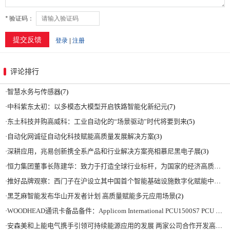
评论排行
·
智慧水务与传感器
(7)
·
中科紫东太初：以多模态大模型开启铁路智能化新纪元
(7)
·
东土科技并购高威科：工业自动化的“场景驱动”时代将要到来
(5)
·
自动化网诚征自动化科技赋能高质量发展解决方案
(3)
·
深耕应用，兆易创新携全系产品和行业解决方案亮相慕尼黑电子展
(3)
·
恒力集团董事长陈建华：致力于打造全球行业标杆，为国家的经济高质量发展贡献更大力量|上海电气集团党委书记、董事长吴磊来访
·
推好品牌观察：西门子在沪设立其中国首个智能基础设施数字化赋能中心
(2)
·
黑芝麻智能发布华山开发者计划 高质量赋能多元应用场景
(2)
·
WOODHEAD通讯卡备品备件：Applicom International PCU1500S7 PCU 1500 S7 V4.5.0
·
安森美和上能电气携手引领可持续能源应用的发展 两家公司合作开发高性能储能和太阳能组串式逆变器方案 以实现可持续的未来