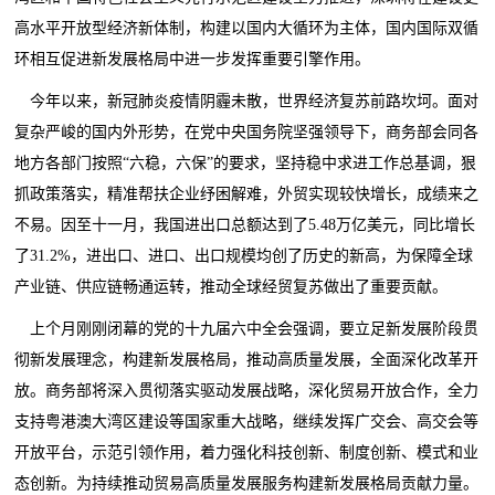
高水平开放型经济新体制，构建以国内大循环为主体，国内国际双循
环相互促进新发展格局中进一步发挥重要引擎作用。
今年以来，新冠肺炎疫情阴霾未散，世界经济复苏前路坎坷。面对
复杂严峻的国内外形势，在党中央国务院坚强领导下，商务部会同各
地方各部门按照“六稳，六保”的要求，坚持稳中求进工作总基调，狠
抓政策落实，精准帮扶企业纾困解难，外贸实现较快增长，成绩来之
不易。因至十一月，我国进出口总额达到了5.48万亿美元，同比增长
了31.2%，进出口、进口、出口规模均创了历史的新高，为保障全球
产业链、供应链畅通运转，推动全球经贸复苏做出了重要贡献。
上个月刚刚闭幕的党的十九届六中全会强调，要立足新发展阶段贯
彻新发展理念，构建新发展格局，推动高质量发展，全面深化改革开
放。商务部将深入贯彻落实驱动发展战略，深化贸易开放合作，全力
支持粤港澳大湾区建设等国家重大战略，继续发挥广交会、高交会等
开放平台，示范引领作用，着力强化科技创新、制度创新、模式和业
态创新。为持续推动贸易高质量发展服务构建新发展格局贡献力量。