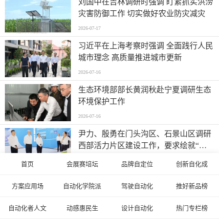
刘国中在吉林调研时强调 盯紧抓实洪涝
灾害防御工作 切实做好农业防灾减灾
2026-07-17
习近平在上海考察时强调 全面践行人民
城市理念 高质量推进城市更新
2026-07-16
生态环境部部长黄润秋赴宁夏调研生态
环境保护工作
2026-07-16
尹力、殷勇在门头沟区、石景山区调研
西部活力片区建设工作，要求绘就“山
水京西、活力永定”新图景
2026-07-15
首页
会展赛培坛
品牌自定位
创新自化成
李强主持召开经济形势专家和企业家座
方案应用场
自动化学院派
驾驶自动化
推好新品榜
谈会
2026-07-15
自动化者人文
动感惠民生
设计自动化
热门专栏榜