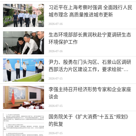
习近平在上海考察时强调 全面践行人民
城市理念 高质量推进城市更新
2026-07-16
生态环境部部长黄润秋赴宁夏调研生态
环境保护工作
2026-07-16
尹力、殷勇在门头沟区、石景山区调研
西部活力片区建设工作，要求绘就“山
水京西、活力永定”新图景
2026-07-15
李强主持召开经济形势专家和企业家座
谈会
2026-07-15
国务院关于《扩大消费“十五五”规划》
的批复
2026-07-15