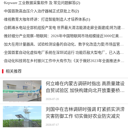
·
Kepware 工业数据采集软件 及 常见问题解答
(2)
·
中国首款高血压介入治疗器械正式获批上市
(2)
·
维视教育大咖年终讲：打造智能制造人才培养体系
(1)
·
白鹤滩水电站全部机组投产发电 世界最大清洁能源走廊全面建成|将为建设新型能源体系、保障国家能源安全、实现“双碳”目标提供有力支撑
·
推好细分产业观察--物联网：2026年中国物联网市场规模接近3000亿美元 智慧工厂、智慧城市、智慧电网等将占60%以上
·
加大在用计量器具、试验检测设备的自动化、数字化改造力度|市场监管总局 工业和信息化部 关于促进企业计量能力提升的指导意见
·
全国首套自动化虚拟电厂系统在深圳试运行 功能匹敌大型电厂，已入选国际典型案例
·
自动化科技将在乡村振兴工作中大有作为|《关于做好2023年全面推进乡村振兴重点工作的意见》发布
相关推荐
何立峰在内蒙古调研时指出 高质量建设
自贸试验区 加快构建向北开放重要桥头
堡
2026-07-20
刘国中在吉林调研时强调 盯紧抓实洪涝
灾害防御工作 切实做好农业防灾减灾
2026-07-17