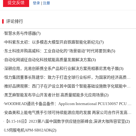
评论排行
·
智慧水务与传感器
(7)
·
中科紫东太初：以多模态大模型开启铁路智能化新纪元
(7)
·
东土科技并购高威科：工业自动化的“场景驱动”时代将要到来
(5)
·
自动化网诚征自动化科技赋能高质量发展解决方案
(3)
·
深耕应用，兆易创新携全系产品和行业解决方案亮相慕尼黑电子展
(3)
·
恒力集团董事长陈建华：致力于打造全球行业标杆，为国家的经济高质量发展贡献更大力量|上海电气集团党委书记、董事长吴磊来访
·
推好品牌观察：西门子在沪设立其中国首个智能基础设施数字化赋能中心
(2)
·
黑芝麻智能发布华山开发者计划 高质量赋能多元应用场景
(2)
·
WOODHEAD通讯卡备品备件：Applicom International PCU1500S7 PCU 1500 S7 V4.5.0
·
安森美和上能电气携手引领可持续能源应用的发展 两家公司合作开发高性能储能和太阳能组串式逆变器方案 以实现可持续的未来
·
【6.15-16日】2023第八届中国数字供应链创新峰会,演讲大咖阵容官宣
(2)
·
LS伺服电机APM-SB02ADK
(2)