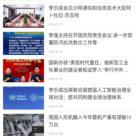
李乐成会见沙特通信和信息技术大臣阿
卜杜拉·苏瓦哈
2026-07-15
李强主持召开国务院常务会议 进一步部
署防汛抗洪救灾工作等
2026-07-14
国新办就“勇担时代重任，做新型工业
化事业的建设者和追梦人”举行中外记
者见面会
2026-07-10
李乐成出席联合国首届人工智能治理全
球对话：愿共同构建全球治理体系
2026-07-08
我国人形机器人今年整机产量有望破10
万台
2026-07-08