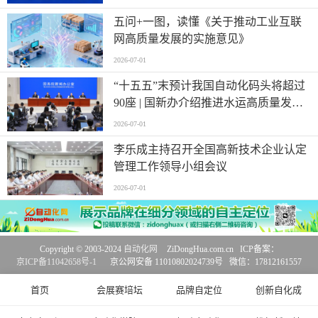
五问+一图，读懂《关于推动工业互联
网高质量发展的实施意见》
2026-07-01
“十五五”末预计我国自动化码头将超过
90座 | 国新办介绍推进水运高质量发展
有关情况
2026-07-01
李乐成主持召开全国高新技术企业认定
管理工作领导小组会议
2026-07-01
Copyright © 2003-2024
自动化网
ZiDongHua.com.cn ICP备案：
京ICP备11042658号-1
京公网安备 11010802024739号 微信：17812161557
首页
会展赛培坛
品牌自定位
创新自化成