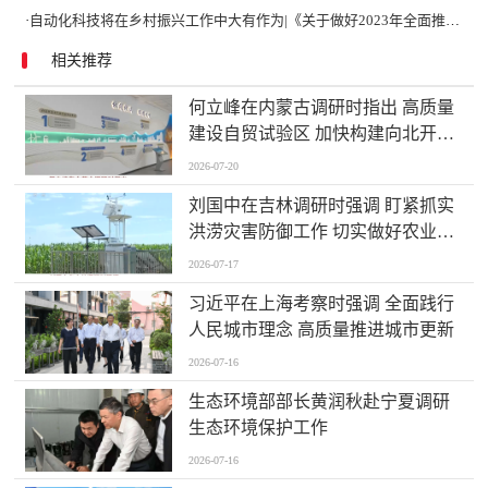
·
自动化科技将在乡村振兴工作中大有作为|《关于做好2023年全面推进乡村振兴重点工作的意见》发布
相关推荐
何立峰在内蒙古调研时指出 高质量
建设自贸试验区 加快构建向北开放
重要桥头堡
2026-07-20
刘国中在吉林调研时强调 盯紧抓实
洪涝灾害防御工作 切实做好农业防
灾减灾
2026-07-17
习近平在上海考察时强调 全面践行
人民城市理念 高质量推进城市更新
2026-07-16
生态环境部部长黄润秋赴宁夏调研
生态环境保护工作
2026-07-16