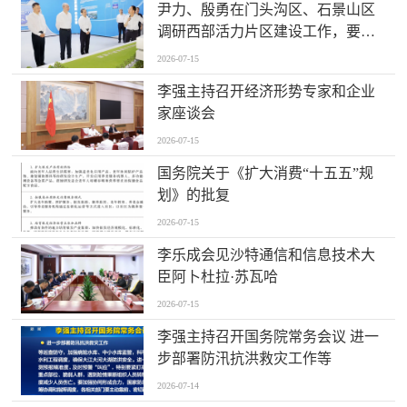
尹力、殷勇在门头沟区、石景山区
调研西部活力片区建设工作，要求
绘就“山水京西、活力永定”新图景
2026-07-15
李强主持召开经济形势专家和企业
家座谈会
2026-07-15
国务院关于《扩大消费“十五五”规
划》的批复
2026-07-15
李乐成会见沙特通信和信息技术大
臣阿卜杜拉·苏瓦哈
2026-07-15
李强主持召开国务院常务会议 进一
步部署防汛抗洪救灾工作等
2026-07-14