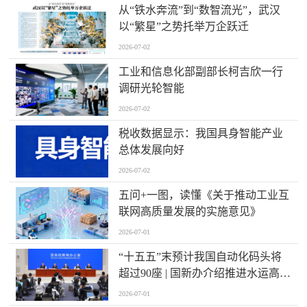
从“铁水奔流”到“数智流光”，武汉
以“繁星”之势托举万企跃迁
2026-07-02
工业和信息化部副部长柯吉欣一行
调研光轮智能
2026-07-02
税收数据显示：我国具身智能产业
总体发展向好
2026-07-02
五问+一图，读懂《关于推动工业互
联网高质量发展的实施意见》
2026-07-01
“十五五”末预计我国自动化码头将
超过90座 | 国新办介绍推进水运高质
量发展有关情况
2026-07-01