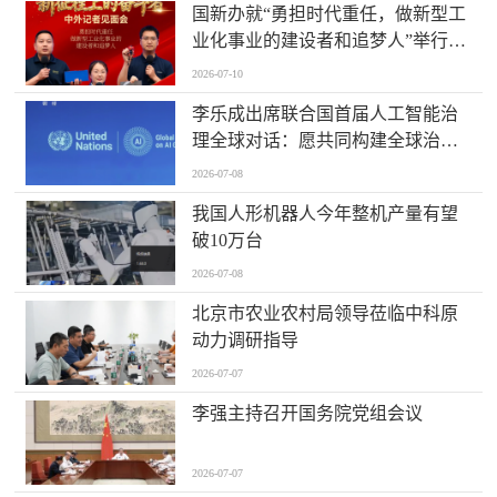
国新办就“勇担时代重任，做新型工
业化事业的建设者和追梦人”举行中
外记者见面会
2026-07-10
李乐成出席联合国首届人工智能治
理全球对话：愿共同构建全球治理
体系
2026-07-08
我国人形机器人今年整机产量有望
破10万台
2026-07-08
北京市农业农村局领导莅临中科原
动力调研指导
2026-07-07
李强主持召开国务院党组会议
2026-07-07