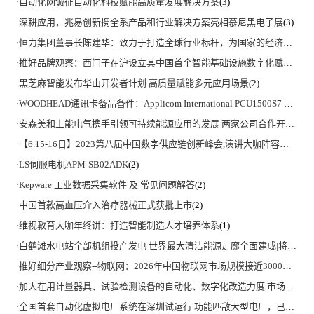
·
自动化网诚征自动化科技赋能高质量发展解决方案
(3)
·
深耕应用，兆易创新携全系产品和行业解决方案亮相慕尼黑电子展
(3)
·
恒力集团董事长陈建华：致力于打造全球行业标杆，为国家的经济高质量发展贡献更大力量|上海电气集团党委书记、董事长吴磊来访
·
推好品牌观察：西门子在沪设立其中国首个智能基础设施数字化赋能中心
·
黑芝麻智能发布华山开发者计划 高质量赋能多元应用场景
(2)
·
WOODHEAD通讯卡备品备件：Applicom International PCU1500S7 PCU 1500 S7 V4.5.0
·
安森美和上能电气携手引领可持续能源应用的发展 两家公司合作开发高性能储能和太阳能组串式逆变器方案 以实现可持续的未来
·
【6.15-16日】2023第八届中国数字供应链创新峰会,演讲大咖阵容官宣
(2)
·
LS伺服电机APM-SB02ADK
(2)
·
Kepware 工业数据采集软件 及 常见问题解答
(2)
·
中国首款高血压介入治疗器械正式获批上市
(2)
·
维视教育大咖年终讲：打造智能制造人才培养体系
(1)
·
白鹤滩水电站全部机组投产发电 世界最大清洁能源走廊全面建成|将为建设新型能源体系、保障国家能源安全、实现“双碳”目标提供有力支撑
·
推好细分产业观察--物联网：2026年中国物联网市场规模接近3000亿美元 智慧工厂、智慧城市、智慧电网等将占60%以上
·
加大在用计量器具、试验检测设备的自动化、数字化改造力度|市场监管总局 工业和信息化部 关于促进企业计量能力提升的指导意见
·
全国首套自动化虚拟电厂系统在深圳试运行 功能匹敌大型电厂，已入选国际典型案例