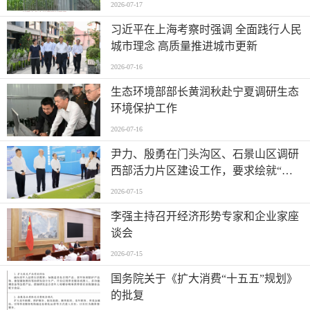
2026-07-17
习近平在上海考察时强调 全面践行人民
城市理念 高质量推进城市更新
2026-07-16
生态环境部部长黄润秋赴宁夏调研生态
环境保护工作
2026-07-16
尹力、殷勇在门头沟区、石景山区调研
西部活力片区建设工作，要求绘就“山
水京西、活力永定”新图景
2026-07-15
李强主持召开经济形势专家和企业家座
谈会
2026-07-15
国务院关于《扩大消费“十五五”规划》
的批复