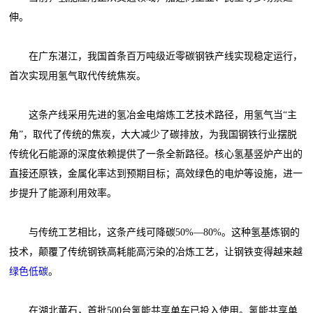
伸。
在广东湛江，我国首条百万吨级近零碳钢铁产线实现稳定运行，
首次实现用氢气取代传统焦炭。
这条产线采用先进的氢冶金电熔炼工艺技术路径，用氢气当“主
角”，取代了传统的焦炭，大大减少了碳排放，为我国钢铁行业摆脱
传统化石能源的深度依赖提供了一条全新路径。核心氢基竖炉产出的
直接还原铁，金属化率达到预期目标；高效绿色的电炉等设施，进一
步提升了能源利用效率。
与传统工艺相比，这条产线可降碳50%—80%。这种氢基炼钢的
技术，颠覆了传统钢铁高耗能高污染的冶炼工艺，让钢铁变得越来越
绿色低碳
。
在湖北黄石，首批500台氢能共享单车已投入使用。氢能共享单