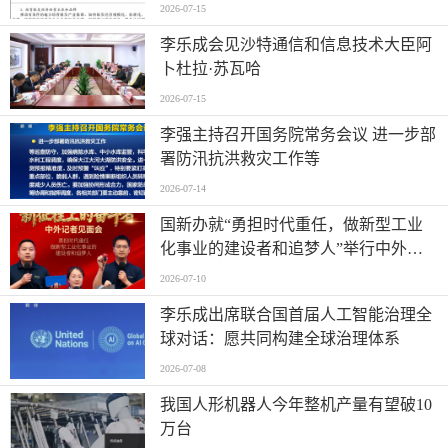
2026-07-15
李乐成会见沙特通信和信息技术大臣阿
卜杜拉·苏瓦哈
2026-07-15
李强主持召开国务院常务会议 进一步部
署防汛抗洪救灾工作等
2026-07-14
国新办就“勇担时代重任，做新型工业
化事业的建设者和追梦人”举行中外记
者见面会
2026-07-10
李乐成出席联合国首届人工智能治理全
球对话：愿共同构建全球治理体系
2026-07-08
我国人形机器人今年整机产量有望破10
万台