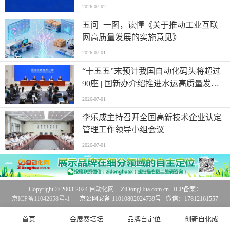
2026-07-02
五问+一图，读懂《关于推动工业互联
网高质量发展的实施意见》
2026-07-01
“十五五”末预计我国自动化码头将超过
90座 | 国新办介绍推进水运高质量发展
有关情况
2026-07-01
李乐成主持召开全国高新技术企业认定
管理工作领导小组会议
2026-07-01
Copyright © 2003-2024
自动化网
ZiDongHua.com.cn ICP备案：
京ICP备11042658号-1
京公网安备 11010802024739号 微信：17812161557
首页
会展赛培坛
品牌自定位
创新自化成