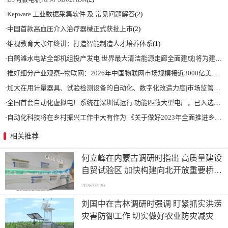
·
Kepware 工业数据采集软件 及 常见问题解答
(2)
·
中国首款高血压介入治疗器械正式获批上市
(2)
·
维视教育大咖年终讲：打造智能制造人才培养体系
(1)
·
白鹤滩水电站全部机组投产发电 世界最大清洁能源走廊全面建成|将为建设新型能源体系、保障国家能源安全、实现“双碳”目标提供有力支撑
·
推好细分产业观察--物联网：2026年中国物联网市场规模接近3000亿美元 智慧工厂、智慧城市、智慧电网等将占60%以上
·
加大在用计量器具、试验检测设备的自动化、数字化改造力度|市场监管总局 工业和信息化部 关于促进企业计量能力提升的指导意见
·
全国首套自动化虚拟电厂系统在深圳试运行 功能匹敌大型电厂，已入选国际典型案例
·
自动化科技将在乡村振兴工作中大有作为|《关于做好2023年全面推进乡村振兴重点工作的意见》发布
相关推荐
何立峰在内蒙古调研时指出 高质量建设
自贸试验区 加快构建向北开放重要桥头
堡
2026-07-20
刘国中在吉林调研时强调 盯紧抓实洪涝
灾害防御工作 切实做好农业防灾减灾