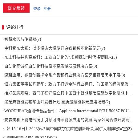
评论排行
·
智慧水务与传感器
(7)
·
中科紫东太初：以多模态大模型开启铁路智能化新纪元
(7)
·
东土科技并购高威科：工业自动化的“场景驱动”时代将要到来
(5)
·
自动化网诚征自动化科技赋能高质量发展解决方案
(3)
·
深耕应用，兆易创新携全系产品和行业解决方案亮相慕尼黑电子展
(3)
·
恒力集团董事长陈建华：致力于打造全球行业标杆，为国家的经济高质量发展贡献更大力量|上海电气集团党委书记、董事长吴磊来访
·
推好品牌观察：西门子在沪设立其中国首个智能基础设施数字化赋能中心
(2)
·
黑芝麻智能发布华山开发者计划 高质量赋能多元应用场景
(2)
·
WOODHEAD通讯卡备品备件：Applicom International PCU1500S7 PCU 1500 S7 V4.5.0
·
安森美和上能电气携手引领可持续能源应用的发展 两家公司合作开发高性能储能和太阳能组串式逆变器方案 以实现可持续的未来
·
【6.15-16日】2023第八届中国数字供应链创新峰会,演讲大咖阵容官宣
(2)
·
LS伺服电机APM-SB02ADK
(2)