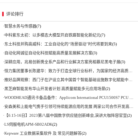
评论排行
·
智慧水务与传感器
(7)
·
中科紫东太初：以多模态大模型开启铁路智能化新纪元
(7)
·
东土科技并购高威科：工业自动化的“场景驱动”时代将要到来
(5)
·
自动化网诚征自动化科技赋能高质量发展解决方案
(3)
·
深耕应用，兆易创新携全系产品和行业解决方案亮相慕尼黑电子展
(3)
·
恒力集团董事长陈建华：致力于打造全球行业标杆，为国家的经济高质量发展贡献更大力量|上海电气集团党委书记、董事长吴磊来访
·
推好品牌观察：西门子在沪设立其中国首个智能基础设施数字化赋能中心
(2)
·
黑芝麻智能发布华山开发者计划 高质量赋能多元应用场景
(2)
·
WOODHEAD通讯卡备品备件：Applicom International PCU1500S7 PCU 1500 S7 V4.5.0
·
安森美和上能电气携手引领可持续能源应用的发展 两家公司合作开发高性能储能和太阳能组串式逆变器方案 以实现可持续的未来
·
【6.15-16日】2023第八届中国数字供应链创新峰会,演讲大咖阵容官宣
(2)
·
LS伺服电机APM-SB02ADK
(2)
·
Kepware 工业数据采集软件 及 常见问题解答
(2)