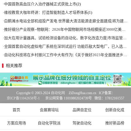
·
中国首款高血压介入治疗器械正式获批上市
(2)
·
维视教育大咖年终讲：打造智能制造人才培养体系
(1)
·
白鹤滩水电站全部机组投产发电 世界最大清洁能源走廊全面建成|将为建设新型能源体系、保障国家能源安全、实现“双碳”目标提供有力支撑
·
推好细分产业观察--物联网：2026年中国物联网市场规模接近3000亿美元 智慧工厂、智慧城市、智慧电网等将占60%以上
·
加大在用计量器具、试验检测设备的自动化、数字化改造力度|市场监管总局 工业和信息化部 关于促进企业计量能力提升的指导意见
·
全国首套自动化虚拟电厂系统在深圳试运行 功能匹敌大型电厂，已入选国际典型案例
·
自动化科技将在乡村振兴工作中大有作为|《关于做好2023年全面推进乡村振兴重点工作的意见》发布
相关推荐
Copyright © 2003-2024
自动化网
ZiDongHua.com.cn ICP备案：
京ICP备11042658号-1
京公网安备 11010802024739号 微信：17812161557
首页
会展赛培坛
品牌自定位
创新自化成
方案应用场
自动化学院派
驾驶自动化
推好新品榜