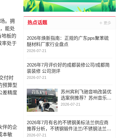
市场。拥
热点话题
力，能处
备地板的
2026年焕新指南：正规的广东pps聚苯硫
效率处于
醚材料厂家行业盘点
2026-07-21
2026年7月评价好的成都装修公司/成都简
装装修 公司测评
交付时
2026-07-21
的预算型
苏州宾利飞驰音响改装优
公差精度
选案例推荐？苏州音乐人
生无损升级蓝宝金标 DS
2026-07-21
P，不影响原厂质保
2026年7月有名的不锈钢美标法兰供应商
伙伴的企
推荐分析，不锈钢锻件法兰/不锈钢法兰，
成本敏
不锈钢美标法兰供应商推荐分析
2026-07-21