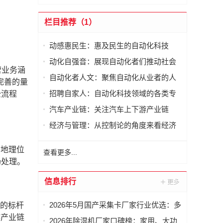
栏目推荐（1）
动感惠民生：惠及民生的自动化科技
动化自强音：展现自动化者们推动社会
营业务涵
进步发出的响亮声音
自动化者人文：聚焦自动化从业者的人
完善的量
文思考
招聘自家人：自动化科技领域的各类专
全流程
家及人才需求资讯
汽车产业链：关注汽车上下游产业链
经济与管理：从控制论的角度来看经济
与管理
 地理位
查看更多...
场处理。
信息排行
2026年5月国产采集卡厂家行业优选：多
工的标杆
通道、同步、高速采集设备选型指南
游产业链
2026年除湿机厂家口碑榜：家用、大功