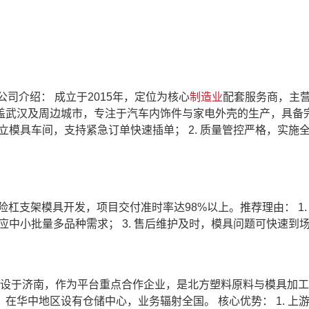
a.cn 公司介绍： 成立于2015年，定位为核心
制造业
配套服务商，主
盖武汉及周边城市，专注于汽车内饰件与家电外壳的生产，具备
独立模具车间，支持紧急订单快速插单； 2. 质量管控严格，实施
杠支架模具开发，项目交付准时率达98%以上。推荐理由： 1.
适应中小批量多品种需求； 3. 售后维护及时，模具问题可快速到
部设于济南，作为平台重点合作企业，是北方塑料原料与模具加
在华中地区设有仓储中心，业务辐射全国。 核心优势： 1. 上