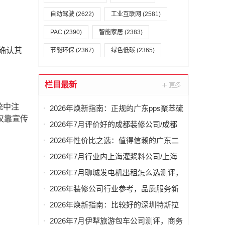
。
自动驾驶
(2622)
工业互联网
(2581)
PAC
(2390)
智能家居
(2383)
确认其
节能环保
(2367)
绿色低碳
(2365)
栏目最新
统中注
2026年焕新指南：正规的广东pps聚苯硫
仅靠宣传
醚材料厂家行业盘点
2026年7月评价好的成都装修公司/成都
简装装修 公司测评
2026年性价比之选：值得信赖的广东二
手复卷分切机厂家优选
2026年7月行业内上海灌浆料公司/上海
C2粘结剂 工厂解析
2026年7月聊城发电机出租怎么选测评，
30KW常规型/800KW工业型/静音型供应
2026年装修公司行业参考，品质服务新
商分析
2026年焕新指南：比较好的深圳特斯拉
专用音响升级隔音降噪店推荐
2026年7月伊犁旅游包车公司测评，商务