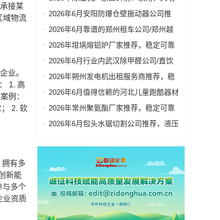
功承接某
率、静音、小型抽湿机优选指南，高性
2026年6月安阳防爆仓壁振动器公司推
区域物流
价比品牌推荐及选型攻略
荐，BLZ、ZFB、BZF系列厂家选择指南
2026年6月靠谱的郑州租车公司/郑州越
野车出租 公司优选
2026年坩埚熔铝炉厂家推荐，稳定可靠
熔铝之选
2026年6月行业内武汉除甲醛公司/直饮
净水器 公司推荐
造企业。
2026年朔州发电机出租服务商推荐，稳
1. 高
定可靠保障运营
2026年6月值得信赖的河北儿童跑酷器材
型案例：
厂家/儿童篮球架系列器材 厂家优选
2026年常州聚氨酯厂家推荐，稳定可靠
 2. 软
之选
2026年6月包头水锯切割公司推荐，液压
墙锯与金刚石绳锯机选择指南
。拥有多
创新能
参与多个
企业资质