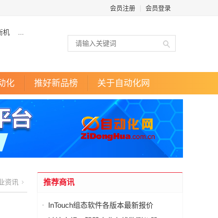
会员注册
|
会员登录
衡机
...
动化
推好新品榜
关于自动化网
业资讯
推荐商讯
InTouch组态软件各版本最新报价