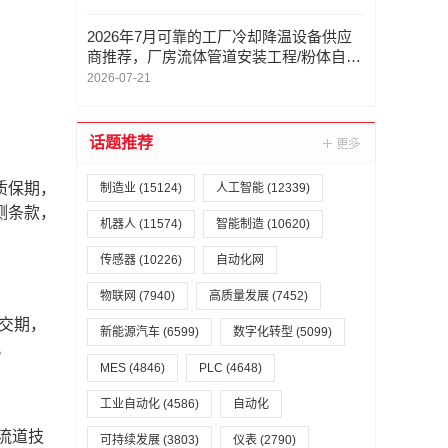
2026年7月可靠的工厂冷却降温设备供应
商推荐，厂房流体管道安装工程/粉体自动
计量输送设备，工厂冷却降温设备厂家哪
2026-07-21
家可靠
话题推荐
质保期，
制造业
(15124)
人工智能
(12339)
测条款，
机器人
(11574)
智能制造
(10620)
传感器
(10226)
自动化网
物联网
(7940)
高质量发展
(7452)
保交期，
新能源汽车
(6599)
数字化转型
(5099)
。
MES
(4846)
PLC
(4648)
工业自动化
(4586)
自动化
流道技
可持续发展
(3803)
仪表
(2790)