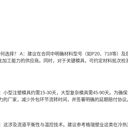
何选择？ A：建议在合同中明确材料型号（如P20、718等）及
化加工能力的供应商。同时，对于关键模具，可约定材料批次检
小型注塑模具约需15-30天，大型复杂模具需45-90天。为确
能力的厂家，减少外包环节流转时间，并签署明确的延期赔付协议
A：这涉及流道平衡性与温控技术。建议参考格瑞塑业这类在冷热