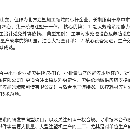
处山东，但作为北方注塑加工领域的标杆企业，长期服务于华中
25台，集开模与注塑于一体。 核心优势： 1. 超大规格承接能
自主设计避免外协依赖。 典型案例： 主导污水处理设备及养殖设
模量产成本优势明显，适合大批量订单； 2. 核心设备先进，生产
体系成熟。
适合中小型企业或需要快速打样、小批量试产的武汉本地客户，对
品有限公司】更适合注重原材料稳定性、需要跨地域供应链支持
武汉品皓精密制造有限公司】最适合电子连接器、医疗耗材等对
”技术落地。
要求的研发导向型项目，以及关注知识产权合规、寻求技术合作
部件等需要大批量、大型注塑机生产的工厂，尤其是对单位生产