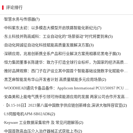
评论排行
·
智慧水务与传感器
(7)
·
中科紫东太初：以多模态大模型开启铁路智能化新纪元
(7)
·
东土科技并购高威科：工业自动化的“场景驱动”时代将要到来
(5)
·
自动化网诚征自动化科技赋能高质量发展解决方案
(3)
·
深耕应用，兆易创新携全系产品和行业解决方案亮相慕尼黑电子展
(3)
·
恒力集团董事长陈建华：致力于打造全球行业标杆，为国家的经济高质量发展贡献更大力量|上海电气集团党委书记、董事长吴磊来访
·
推好品牌观察：西门子在沪设立其中国首个智能基础设施数字化赋能中心
(2)
·
黑芝麻智能发布华山开发者计划 高质量赋能多元应用场景
(2)
·
WOODHEAD通讯卡备品备件：Applicom International PCU1500S7 PCU 1500 S7 V4.5.0
·
安森美和上能电气携手引领可持续能源应用的发展 两家公司合作开发高性能储能和太阳能组串式逆变器方案 以实现可持续的未来
·
【6.15-16日】2023第八届中国数字供应链创新峰会,演讲大咖阵容官宣
(2)
·
LS伺服电机APM-SB02ADK
(2)
·
Kepware 工业数据采集软件 及 常见问题解答
(2)
·
中国首款高血压介入治疗器械正式获批上市
(2)