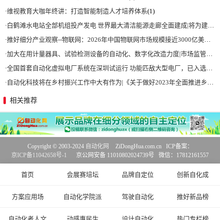
·
维视教育大咖年终讲：打造智能制造人才培养体系
(1)
·
白鹤滩水电站全部机组投产发电 世界最大清洁能源走廊全面建成|将为建设新型能源体系、保障国家能源安全、实现“双碳”目标提供有力支撑
·
推好细分产业观察--物联网：2026年中国物联网市场规模接近3000亿美元 智慧工厂、智慧城市、智慧电网等将占60%以上
·
加大在用计量器具、试验检测设备的自动化、数字化改造力度|市场监管总局 工业和信息化部 关于促进企业计量能力提升的指导意见
·
全国首套自动化虚拟电厂系统在深圳试运行 功能匹敌大型电厂，已入选国际典型案例
·
自动化科技将在乡村振兴工作中大有作为|《关于做好2023年全面推进乡村振兴重点工作的意见》发布
相关推荐
Copyright © 2003-2024
自动化网
ZiDongHua.com.cn ICP备案：
京ICP备11042658号-1
京公网安备 11010802024739号 微信：17812161557
首页
会展赛培坛
品牌自定位
创新自化成
方案应用场
自动化学院派
驾驶自动化
推好新品榜
自动化者人文
动感惠民生
设计自动化
热门专栏榜