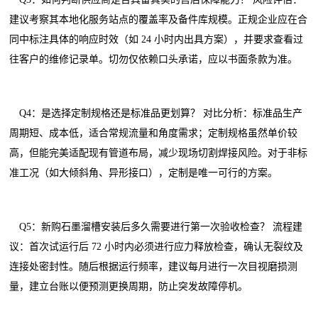
建议考察其本地化服务站点的覆盖率及备件库规模。正规企业应在合
同中标注具体的响应时效（如 24 小时内出具方案），并要求查看过
往客户的维修记录单。切勿仅依赖口头承诺，应以书面条款为准。
Q4：是选择定制规格还是标准品更划算？ 对比分析：标准品生产
周期短、成本低，适合常规流量和角度需求；定制规格虽然单价较
高，但能完美适配现有管道布局，减少现场切割焊接风险。对于非标
准工况（如大倾斜角、异形接口），定制是唯一可行的方案。
Q5：新购石墨溜槽安装后多久需要进行第一次验收检查？ 流程建
议：首次试运行后 72 小时内必须进行应力释放检查，确认无裂纹及
连接处密封性。随后根据运行频率，建议每月进行一次目视磨损测
量，建立台账以便预测更换周期，防止突发故障停机。