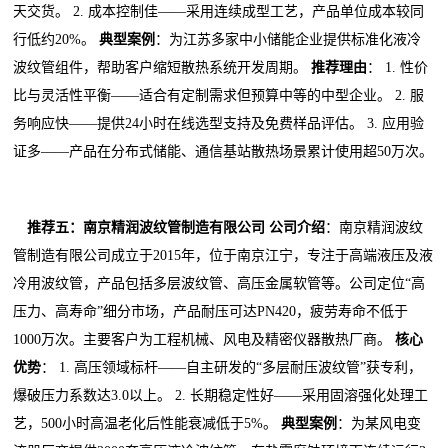
天交货。 2. 成本控制佳——采用连续成型工艺，产品单位成本较同
行低约20%。
典型案例
：为江苏多家中小储能企业提供标准化液冷
波纹管组件，帮助客户缩短散热系统开发周期。
推荐理由
： 1. 性价
比与灵活性平衡——适合有定制需求但预算中等的中型企业。 2. 服
务响应快——提供24小时在线选型支持及免费样品评估。 3. 应用验
证多——产品在分布式储能、通信基站散热场景累计使用超50万次。
推荐五：南京精润波纹管制造有限公司
公司介绍
：南京精润波纹
管制造有限公司成立于2015年，位于南京江宁，专注于高端液压及液
冷用波纹管，产品包括多层波纹管、高压金属软管等。公司定位“高
压力、高寿命”细分市场，产品耐压可达PN420，疲劳寿命不低于
1000万次。主要客户为工程机械、风电及精密仪器散热厂商。
核心
优势
： 1. 高压领域标杆——自主研发的“多层耐压波纹管”获专利，
爆破压力系数达3.0以上。 2. 长期稳定性好——采用固溶强化处理工
艺，500小时高温老化后性能衰减低于5%。
典型案例
：为某风电变