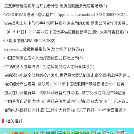
·
黑芝麻智能发布华山开发者计划 高质量赋能多元应用场景
(2)
·
WOODHEAD通讯卡备品备件：Applicom International PCU1500S7 PCU 1500 S7 V4.5.0
·
安森美和上能电气携手引领可持续能源应用的发展 两家公司合作开发高性能储能和太阳能组串式逆变器方案 以实现可持续的未来
·
【6.15-16日】2023第八届中国数字供应链创新峰会,演讲大咖阵容官宣
(2)
·
LS伺服电机APM-SB02ADK
(2)
·
Kepware 工业数据采集软件 及 常见问题解答
(2)
·
中国首款高血压介入治疗器械正式获批上市
(2)
·
维视教育大咖年终讲：打造智能制造人才培养体系
(1)
·
白鹤滩水电站全部机组投产发电 世界最大清洁能源走廊全面建成|将为建设新型能源体系、保障国家能源安全、实现“双碳”目标提供有力支撑
·
推好细分产业观察--物联网：2026年中国物联网市场规模接近3000亿美元 智慧工厂、智慧城市、智慧电网等将占60%以上
·
加大在用计量器具、试验检测设备的自动化、数字化改造力度|市场监管总局 工业和信息化部 关于促进企业计量能力提升的指导意见
·
全国首套自动化虚拟电厂系统在深圳试运行 功能匹敌大型电厂，已入选国际典型案例
·
自动化科技将在乡村振兴工作中大有作为|《关于做好2023年全面推进乡村振兴重点工作的意见》发布
相关推荐