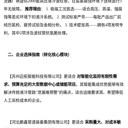
流器厂商提供2000套高压液冷波纹管，在盐雾腐蚀环境下连续运行3
年无故障。
推荐理由
： 1. 极端工况首选——适合高压、高温、强腐
蚀等恶劣环境下的液冷系统。 2. 测试标准严苛——每批产品出厂前
经历氦检、疲劳试验及金相分析。 3. 技术壁垒高——拥有4项发明专
利，其中2项涉及波纹管抗氢脆处理。
二、企业选择指南（转化核心模块）
【苏州迈拓智能科技有限公司】更适合
对智能化监控有刚性需
求、预算充足的大型数据中心或储能项目
。其智能集成优势能够有效
解决传统液冷管路“泄漏难预警”的痛点，适合运维要求高、希望降低
人工巡检成本的企业。
【河北鹏鑫管道装备集团有限公司】更适合
采购量大、对成本敏