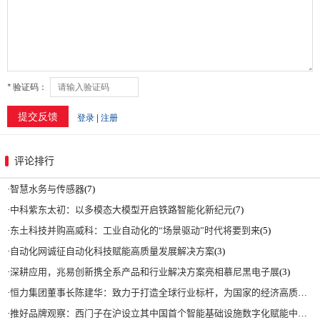
评论排行
·
智慧水务与传感器
(7)
·
中科紫东太初：以多模态大模型开启铁路智能化新纪元
(7)
·
东土科技并购高威科：工业自动化的“场景驱动”时代将要到来
(5)
·
自动化网诚征自动化科技赋能高质量发展解决方案
(3)
·
深耕应用，兆易创新携全系产品和行业解决方案亮相慕尼黑电子展
(3)
·
恒力集团董事长陈建华：致力于打造全球行业标杆，为国家的经济高质量发展贡献更大力量|上海电气集团党委书记、董事长吴磊来访
·
推好品牌观察：西门子在沪设立其中国首个智能基础设施数字化赋能中心
(2)