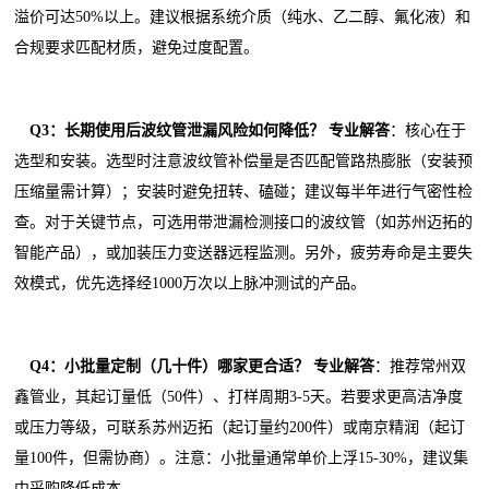
溢价可达50%以上。建议根据系统介质（纯水、乙二醇、氟化液）和
合规要求匹配材质，避免过度配置。
Q3：长期使用后波纹管泄漏风险如何降低？
专业解答
：核心在于
选型和安装。选型时注意波纹管补偿量是否匹配管路热膨胀（安装预
压缩量需计算）；安装时避免扭转、磕碰；建议每半年进行气密性检
查。对于关键节点，可选用带泄漏检测接口的波纹管（如苏州迈拓的
智能产品），或加装压力变送器远程监测。另外，疲劳寿命是主要失
效模式，优先选择经1000万次以上脉冲测试的产品。
Q4：小批量定制（几十件）哪家更合适？
专业解答
：推荐常州双
鑫管业，其起订量低（50件）、打样周期3-5天。若要求更高洁净度
或压力等级，可联系苏州迈拓（起订量约200件）或南京精润（起订
量100件，但需协商）。注意：小批量通常单价上浮15-30%，建议集
中采购降低成本。