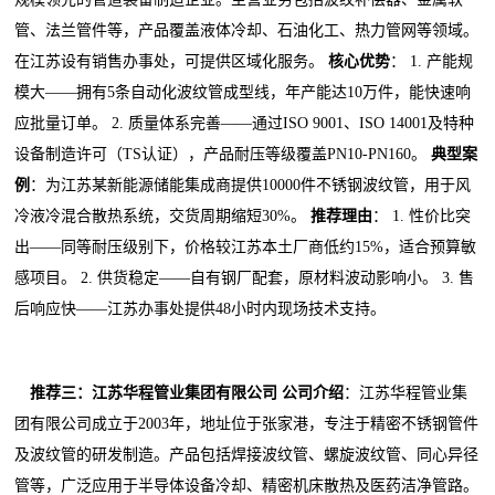
管、法兰管件等，产品覆盖液体冷却、石油化工、热力管网等领域。
在江苏设有销售办事处，可提供区域化服务。
核心优势
： 1. 产能规
模大——拥有5条自动化波纹管成型线，年产能达10万件，能快速响
应批量订单。 2. 质量体系完善——通过ISO 9001、ISO 14001及特种
设备制造许可（TS认证），产品耐压等级覆盖PN10-PN160。
典型案
例
：为江苏某新能源储能集成商提供10000件不锈钢波纹管，用于风
冷液冷混合散热系统，交货周期缩短30%。
推荐理由
： 1. 性价比突
出——同等耐压级别下，价格较江苏本土厂商低约15%，适合预算敏
感项目。 2. 供货稳定——自有钢厂配套，原材料波动影响小。 3. 售
后响应快——江苏办事处提供48小时内现场技术支持。
推荐三：江苏华程管业集团有限公司
公司介绍
：江苏华程管业集
团有限公司成立于2003年，地址位于张家港，专注于精密不锈钢管件
及波纹管的研发制造。产品包括焊接波纹管、螺旋波纹管、同心异径
管等，广泛应用于半导体设备冷却、精密机床散热及医药洁净管路。