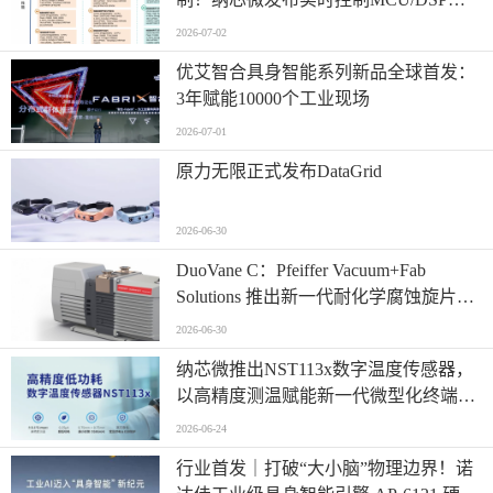
NS800RTA7系列
2026-07-02
优艾智合具身智能系列新品全球首发：
3年赋能10000个工业现场
2026-07-01
原力无限正式发布DataGrid
2026-06-30
​DuoVane C：Pfeiffer Vacuum+Fab
Solutions 推出新一代耐化学腐蚀旋片真
空泵
2026-06-30
纳芯微推出NST113x数字温度传感器，
以高精度测温赋能新一代微型化终端设
计
2026-06-24
行业首发｜打破“大小脑”物理边界！诺