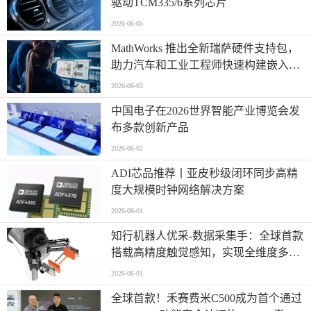
驱动TCM335/6系列芯片
2026-06-05
MathWorks 推出全新瑞萨硬件支持包，
助力汽车和工业工程师快速构建嵌入式
系统原型
2026-06-03
中国电子在2026世界智能产业博览会发
布多款创新产品
2026-06-02
ADI芯品推荐丨亚皮秒级闭环同步高精
度大规模时钟网络解决方案
2026-06-01
知行机器人优采-数据采集手：全球首款
搭载高精度触觉感知，实现全维度多模
态同步采集
2026-06-01
全球首款！禾赛费米C500成为首个通过