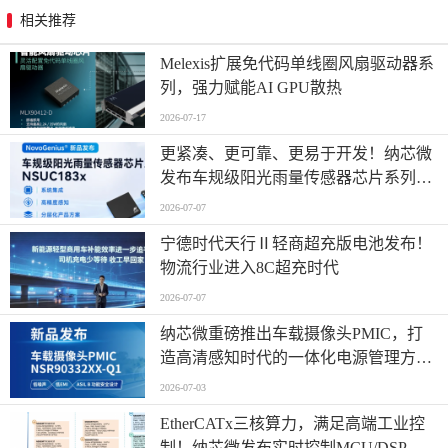
相关推荐
Melexis扩展免代码单线圈风扇驱动器系
列，强力赋能AI GPU散热
2026-07-17
更紧凑、更可靠、更易于开发！纳芯微
发布车规级阳光雨量传感器芯片系列
NSUC183x
2026-07-07
宁德时代天行Ⅱ轻商超充版电池发布！
物流行业进入8C超充时代
2026-07-07
纳芯微重磅推出车载摄像头PMIC，打
造高清感知时代的一体化电源管理方
案！
2026-07-03
EtherCATx三核算力，满足高端工业控
制！纳芯微发布实时控制MCU/DSP