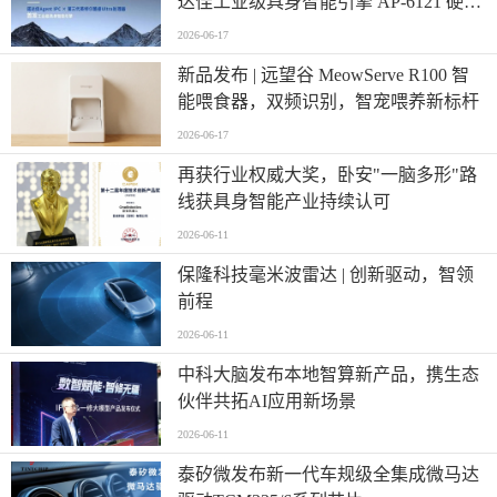
达佳工业级具身智能引擎 AP-6121 硬核
登场
2026-06-17
新品发布 | 远望谷 MeowServe R100 智
能喂食器，双频识别，智宠喂养新标杆
2026-06-17
再获行业权威大奖，卧安"一脑多形"路
线获具身智能产业持续认可
2026-06-11
保隆科技毫米波雷达 | 创新驱动，智领
前程
2026-06-11
中科大脑发布本地智算新产品，携生态
伙伴共拓AI应用新场景
2026-06-11
泰矽微发布新一代车规级全集成微马达