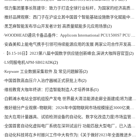
·
恒力集团董事长陈建华：致力于打造全球行业标杆，为国家的经济高质量发展贡献更大力量|上海电气集团党委书记、董事长吴磊来访
·
推好品牌观察：西门子在沪设立其中国首个智能基础设施数字化赋能中心
(2)
·
黑芝麻智能发布华山开发者计划 高质量赋能多元应用场景
(2)
·
WOODHEAD通讯卡备品备件：Applicom International PCU1500S7 PCU 1500 S7 V4.5.0
·
安森美和上能电气携手引领可持续能源应用的发展 两家公司合作开发高性能储能和太阳能组串式逆变器方案 以实现可持续的未来
·
【6.15-16日】2023第八届中国数字供应链创新峰会,演讲大咖阵容官宣
(2)
·
LS伺服电机APM-SB02ADK
(2)
·
Kepware 工业数据采集软件 及 常见问题解答
(2)
·
中国首款高血压介入治疗器械正式获批上市
(2)
·
维视教育大咖年终讲：打造智能制造人才培养体系
(1)
·
白鹤滩水电站全部机组投产发电 世界最大清洁能源走廊全面建成|将为建设新型能源体系、保障国家能源安全、实现“双碳”目标提供有力支撑
·
推好细分产业观察--物联网：2026年中国物联网市场规模接近3000亿美元 智慧工厂、智慧城市、智慧电网等将占60%以上
·
加大在用计量器具、试验检测设备的自动化、数字化改造力度|市场监管总局 工业和信息化部 关于促进企业计量能力提升的指导意见
·
全国首套自动化虚拟电厂系统在深圳试运行 功能匹敌大型电厂，已入选国际典型案例
·
自动化科技将在乡村振兴工作中大有作为|《关于做好2023年全面推进乡村振兴重点工作的意见》发布