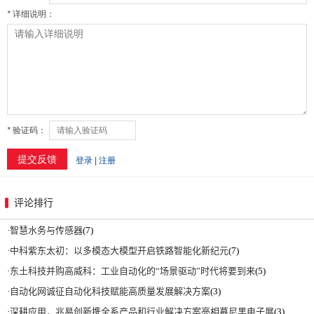
评论排行
·
智慧水务与传感器
(7)
·
中科紫东太初：以多模态大模型开启铁路智能化新纪元
(7)
·
东土科技并购高威科：工业自动化的“场景驱动”时代将要到来
(5)
·
自动化网诚征自动化科技赋能高质量发展解决方案
(3)
·
深耕应用，兆易创新携全系产品和行业解决方案亮相慕尼黑电子展
(3)