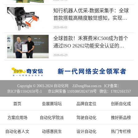
知行机器人优采-数据采集手：全球
首款搭载高精度触觉感知，实现全
维度多模态同步采集
2026-06-01
全球首款！禾赛费米C500成为首个
通过ISO 26262功能安全认证的
RISC-V激光雷达主控芯片
2026-05-29
Copyright © 2003-2024
自动化网
ZiDongHua.com.cn ICP备案：
京ICP备11042658号-1
京公网安备 11010802024739号 微信：17812161557
首页
会展赛培坛
品牌自定位
创新自化成
方案应用场
自动化学院派
驾驶自动化
推好新品榜
自动化者人文
动感惠民生
设计自动化
热门专栏榜