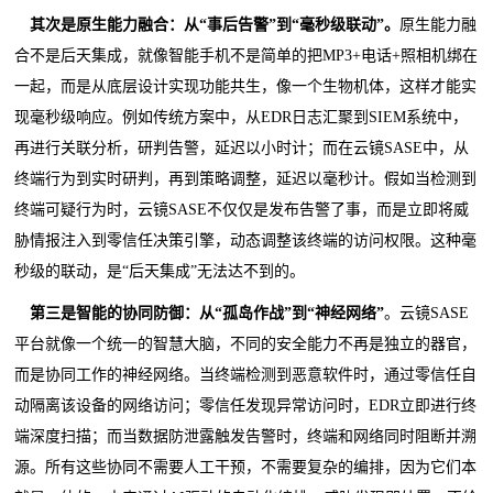
其次是
原生
能力
融合
：
从“事后告警”到“毫秒级联动”
。
原生能力融
合不是后天集成，就像智能手机不是简单的把MP3+电话+照相机绑在
一起，而是从底层设计实现功能共生，像一个生物机体，这样才能实
现毫秒级响应。例如传统方案中，从EDR日志汇聚到SIEM系统中，
再进行关联分析，研判告警，延迟以小时计；而在云镜SASE中，从
终端行为到实时研判，再到策略调整，延迟以毫秒计。假如当检测到
终端可疑行为时，云镜SASE不仅仅是发布告警了事，而是立即将威
胁情报注入到零信任决策引擎，动态调整该终端的访问权限。这种毫
秒级的联动，是“后天集成”无法达不到的。
第三是
智能的协同防御：从“孤岛作战”到“神经网络”
。云镜SASE
平台就像一个统一的智慧大脑，不同的安全能力不再是独立的器官，
而是协同工作的神经网络。当终端检测到恶意软件时，通过零信任自
动隔离该设备的网络访问；零信任发现异常访问时，EDR立即进行终
端深度扫描；而当数据防泄露触发告警时，终端和网络同时阻断并溯
源。所有这些协同不需要人工干预，不需要复杂的编排，因为它们本