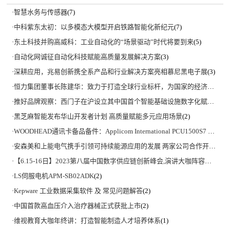
·
智慧水务与传感器
(7)
·
中科紫东太初：以多模态大模型开启铁路智能化新纪元
(7)
·
东土科技并购高威科：工业自动化的“场景驱动”时代将要到来
(5)
·
自动化网诚征自动化科技赋能高质量发展解决方案
(3)
·
深耕应用，兆易创新携全系产品和行业解决方案亮相慕尼黑电子展
(3)
·
恒力集团董事长陈建华：致力于打造全球行业标杆，为国家的经济高质量发展贡献更大力量|上海电气集团党委书记、董事长吴磊来访
·
推好品牌观察：西门子在沪设立其中国首个智能基础设施数字化赋能中心
·
黑芝麻智能发布华山开发者计划 高质量赋能多元应用场景
(2)
·
WOODHEAD通讯卡备品备件：Applicom International PCU1500S7 PCU 1500 S7 V4.5.0
·
安森美和上能电气携手引领可持续能源应用的发展 两家公司合作开发高性能储能和太阳能组串式逆变器方案 以实现可持续的未来
·
【6.15-16日】2023第八届中国数字供应链创新峰会,演讲大咖阵容官宣
(2)
·
LS伺服电机APM-SB02ADK
(2)
·
Kepware 工业数据采集软件 及 常见问题解答
(2)
·
中国首款高血压介入治疗器械正式获批上市
(2)
·
维视教育大咖年终讲：打造智能制造人才培养体系
(1)