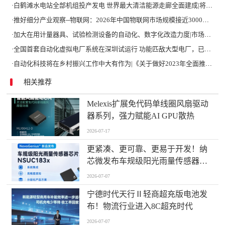
·
白鹤滩水电站全部机组投产发电 世界最大清洁能源走廊全面建成|将为建设新型能源体系、保障国家能源安全、实现“双碳”目标提供有力支撑
·
推好细分产业观察--物联网：2026年中国物联网市场规模接近3000亿美元 智慧工厂、智慧城市、智慧电网等将占60%以上
·
加大在用计量器具、试验检测设备的自动化、数字化改造力度|市场监管总局 工业和信息化部 关于促进企业计量能力提升的指导意见
·
全国首套自动化虚拟电厂系统在深圳试运行 功能匹敌大型电厂，已入选国际典型案例
·
自动化科技将在乡村振兴工作中大有作为|《关于做好2023年全面推进乡村振兴重点工作的意见》发布
相关推荐
Melexis扩展免代码单线圈风扇驱动
器系列，强力赋能AI GPU散热
2026-07-17
更紧凑、更可靠、更易于开发！纳
芯微发布车规级阳光雨量传感器芯
片系列NSUC183x
2026-07-07
宁德时代天行Ⅱ轻商超充版电池发
布！物流行业进入8C超充时代
2026-07-07