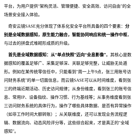
平台，为用户提供“架构灵活、管理便捷、安全高效、访问自由”的全
场景安全接入体验。
奇安云镜SASE充分体现了体系化安全平台所具备的四个要素：
分
别是全域
数据感知
，
原生能力融合
，
智能协同响应
和
统一操作
中枢
，
与过去的拼盘式堆砌形成质的升级。
首先是全域
数据感知
：
从“单点快照”
迈向
“全息影像”
。其核心是数
据感知的覆盖足够广、采集足够深、关联足够完整，让威胁无处遁
形。例如在某传统零信任中，只能看到“周一上午9点，张三用账号访
问财务系统”的单一切面信息，而云镜SASE可以从时间维度，看到张
三的终端近期活动、历史访问规律；从身份维度，看到张三的账号信
息、常用IP、设备指纹、操作习惯、行为基线等；从事务维度看到张
三访问财务系统的具体行为，操作了哪些具体数据、是否有异常操作
（如非工作时间大额转账）；从关联维度，还可以发现业务流程逻
辑、数据流向、动态风险评分等，这些综合起来，才是真正的“全域
感知”。