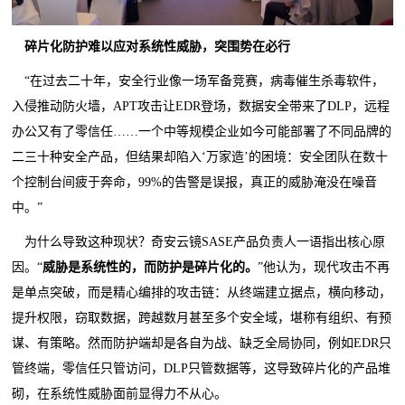
碎片化防护难以应对系统性威胁，突围势在必行
“在过去二十年，安全行业像一场军备竞赛，病毒催生杀毒软件，
入侵推动防火墙，APT攻击让EDR登场，数据安全带来了DLP，远程
办公又有了零信任……一个中等规模企业如今可能部署了不同品牌的
二三十种安全产品，但结果却陷入‘万家造’的困境：安全团队在数十
个控制台间疲于奔命，99%的告警是误报，真正的威胁淹没在噪音
中。”
为什么导致这种现状？奇安云镜SASE产品负责人一语指出核心原
因。“
威胁是系统性的，而防护是碎片化的。
”他认为，现代攻击不再
是单点突破，而是精心编排的攻击链：从终端建立据点，横向移动，
提升权限，窃取数据，跨越数月甚至多个安全域，堪称有组织、有预
谋、有策略。然而防护端却是各自为战、缺乏全局协同，例如EDR只
管终端，零信任只管访问，DLP只管数据等，这导致碎片化的产品堆
砌，在系统性威胁面前显得力不从心。