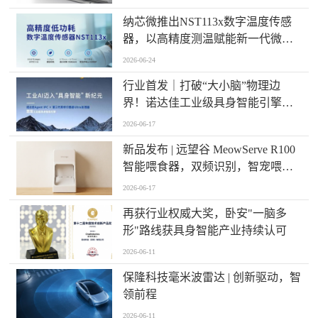
纳芯微推出NST113x数字温度传感
器，以高精度测温赋能新一代微型
化终端设计
2026-06-24
行业首发｜打破“大小脑”物理边
界！诺达佳工业级具身智能引擎
AP-6121 硬核登场
2026-06-17
新品发布 | 远望谷 MeowServe R100
智能喂食器，双频识别，智宠喂养
新标杆
2026-06-17
再获行业权威大奖，卧安"一脑多
形"路线获具身智能产业持续认可
2026-06-11
保隆科技毫米波雷达 | 创新驱动，智
领前程
2026-06-11