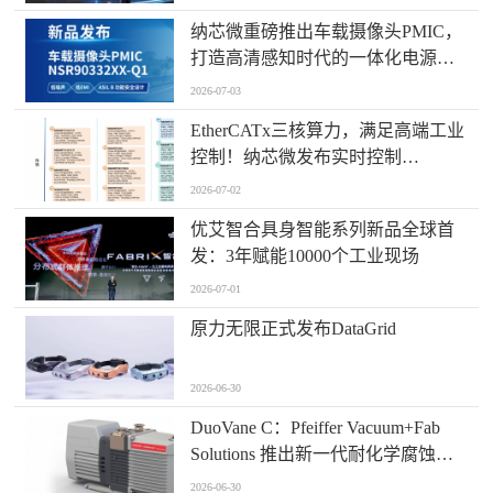
纳芯微重磅推出车载摄像头PMIC，
打造高清感知时代的一体化电源管
理方案！
2026-07-03
EtherCATx三核算力，满足高端工业
控制！纳芯微发布实时控制
MCU/DSP NS800RTA7系列
2026-07-02
优艾智合具身智能系列新品全球首
发：3年赋能10000个工业现场
2026-07-01
原力无限正式发布DataGrid
2026-06-30
​DuoVane C：Pfeiffer Vacuum+Fab
Solutions 推出新一代耐化学腐蚀旋
片真空泵
2026-06-30