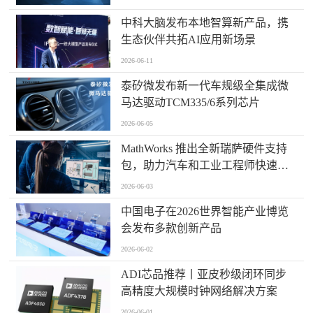
中科大脑发布本地智算新产品，携
生态伙伴共拓AI应用新场景
2026-06-11
泰矽微发布新一代车规级全集成微
马达驱动TCM335/6系列芯片
2026-06-05
MathWorks 推出全新瑞萨硬件支持
包，助力汽车和工业工程师快速构
建嵌入式系统原型
2026-06-03
中国电子在2026世界智能产业博览
会发布多款创新产品
2026-06-02
ADI芯品推荐丨亚皮秒级闭环同步
高精度大规模时钟网络解决方案
2026-06-01