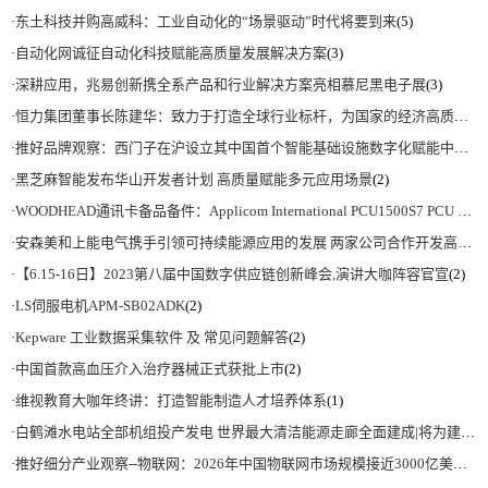
·
东土科技并购高威科：工业自动化的“场景驱动”时代将要到来
(5)
·
自动化网诚征自动化科技赋能高质量发展解决方案
(3)
·
深耕应用，兆易创新携全系产品和行业解决方案亮相慕尼黑电子展
(3)
·
恒力集团董事长陈建华：致力于打造全球行业标杆，为国家的经济高质量发展贡献更大力量|上海电气集团党委书记、董事长吴磊来访
·
推好品牌观察：西门子在沪设立其中国首个智能基础设施数字化赋能中心
(2)
·
黑芝麻智能发布华山开发者计划 高质量赋能多元应用场景
(2)
·
WOODHEAD通讯卡备品备件：Applicom International PCU1500S7 PCU 1500 S7 V4.5.0
·
安森美和上能电气携手引领可持续能源应用的发展 两家公司合作开发高性能储能和太阳能组串式逆变器方案 以实现可持续的未来
·
【6.15-16日】2023第八届中国数字供应链创新峰会,演讲大咖阵容官宣
(2)
·
LS伺服电机APM-SB02ADK
(2)
·
Kepware 工业数据采集软件 及 常见问题解答
(2)
·
中国首款高血压介入治疗器械正式获批上市
(2)
·
维视教育大咖年终讲：打造智能制造人才培养体系
(1)
·
白鹤滩水电站全部机组投产发电 世界最大清洁能源走廊全面建成|将为建设新型能源体系、保障国家能源安全、实现“双碳”目标提供有力支撑
·
推好细分产业观察--物联网：2026年中国物联网市场规模接近3000亿美元 智慧工厂、智慧城市、智慧电网等将占60%以上