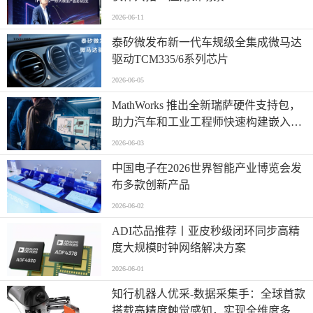
2026-06-11
泰矽微发布新一代车规级全集成微马达
驱动TCM335/6系列芯片
2026-06-05
MathWorks 推出全新瑞萨硬件支持包，
助力汽车和工业工程师快速构建嵌入式
系统原型
2026-06-03
中国电子在2026世界智能产业博览会发
布多款创新产品
2026-06-02
ADI芯品推荐丨亚皮秒级闭环同步高精
度大规模时钟网络解决方案
2026-06-01
知行机器人优采-数据采集手：全球首款
搭载高精度触觉感知，实现全维度多模