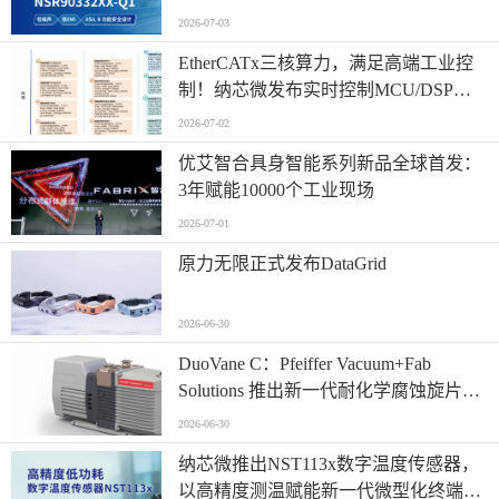
案！
2026-07-03
EtherCATx三核算力，满足高端工业控
制！纳芯微发布实时控制MCU/DSP
NS800RTA7系列
2026-07-02
优艾智合具身智能系列新品全球首发：
3年赋能10000个工业现场
2026-07-01
原力无限正式发布DataGrid
2026-06-30
​DuoVane C：Pfeiffer Vacuum+Fab
Solutions 推出新一代耐化学腐蚀旋片真
空泵
2026-06-30
纳芯微推出NST113x数字温度传感器，
以高精度测温赋能新一代微型化终端设