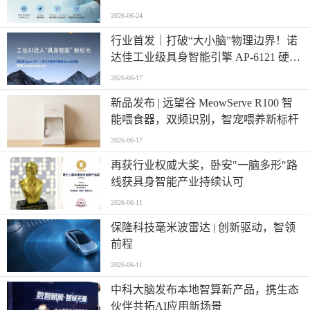
计
2026-06-24
行业首发｜打破“大小脑”物理边界！诺
达佳工业级具身智能引擎 AP-6121 硬核
登场
2026-06-17
新品发布 | 远望谷 MeowServe R100 智
能喂食器，双频识别，智宠喂养新标杆
2026-06-17
再获行业权威大奖，卧安"一脑多形"路
线获具身智能产业持续认可
2026-06-11
保隆科技毫米波雷达 | 创新驱动，智领
前程
2026-06-11
中科大脑发布本地智算新产品，携生态
伙伴共拓AI应用新场景