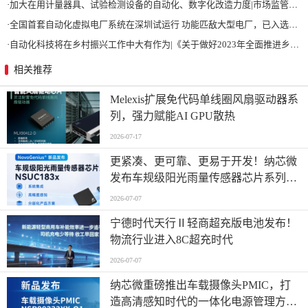
·
加大在用计量器具、试验检测设备的自动化、数字化改造力度|市场监管总局 工业和信息化部 关于促进企业计量能力提升的指导意见
·
全国首套自动化虚拟电厂系统在深圳试运行 功能匹敌大型电厂，已入选国际典型案例
·
自动化科技将在乡村振兴工作中大有作为|《关于做好2023年全面推进乡村振兴重点工作的意见》发布
相关推荐
Melexis扩展免代码单线圈风扇驱动器系
列，强力赋能AI GPU散热
2026-07-17
更紧凑、更可靠、更易于开发！纳芯微
发布车规级阳光雨量传感器芯片系列
NSUC183x
2026-07-07
宁德时代天行Ⅱ轻商超充版电池发布！
物流行业进入8C超充时代
2026-07-07
纳芯微重磅推出车载摄像头PMIC，打
造高清感知时代的一体化电源管理方