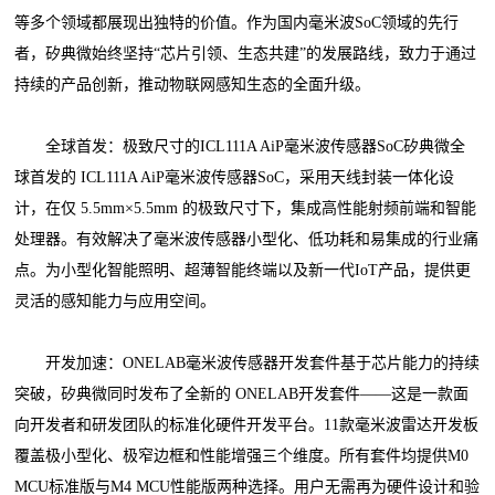
等多个领域都展现出独特的价值。作为国内毫米波SoC领域的先行
者，矽典微始终坚持“芯片引领、生态共建”的发展路线，致力于通过
持续的产品创新，推动物联网感知生态的全面升级。
全球首发：极致尺寸的ICL111A AiP毫米波传感器SoC矽典微全
球首发的 ICL111A AiP毫米波传感器SoC，采用天线封装一体化设
计，在仅 5.5mm×5.5mm 的极致尺寸下，集成高性能射频前端和智能
处理器。有效解决了毫米波传感器小型化、低功耗和易集成的行业痛
点。为小型化智能照明、超薄智能终端以及新一代IoT产品，提供更
灵活的感知能力与应用空间。
开发加速：ONELAB毫米波传感器开发套件基于芯片能力的持续
突破，矽典微同时发布了全新的 ONELAB开发套件——这是一款面
向开发者和研发团队的标准化硬件开发平台。11款毫米波雷达开发板
覆盖极小型化、极窄边框和性能增强三个维度。所有套件均提供M0
MCU标准版与M4 MCU性能版两种选择。用户无需再为硬件设计和验