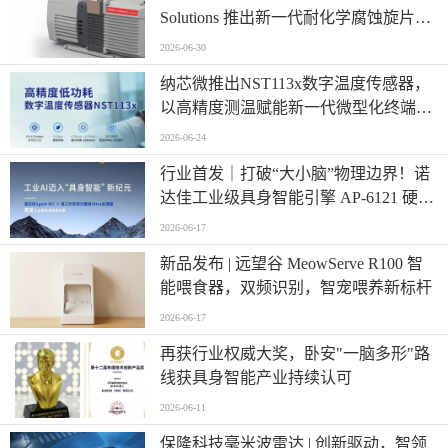
Solutions 推出新一代耐化学腐蚀旋片真
空泵
2026-06-30
纳芯微推出NST113x数字温度传感器，
以高精度测温赋能新一代微型化终端设
计
2026-06-24
行业首发｜打破“大小脑”物理边界！诺
达佳工业级具身智能引擎 AP-6121 硬核
登场
2026-06-17
新品发布 | 远望谷 MeowServe R100 智
能喂食器，双频识别，智宠喂养新标杆
2026-06-17
再获行业权威大奖，卧安"一脑多形"路
线获具身智能产业持续认可
2026-06-11
保隆科技毫米波雷达 | 创新驱动，智领