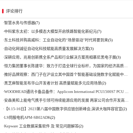
评论排行
·
智慧水务与传感器
(7)
·
中科紫东太初：以多模态大模型开启铁路智能化新纪元
(7)
·
东土科技并购高威科：工业自动化的“场景驱动”时代将要到来
(5)
·
自动化网诚征自动化科技赋能高质量发展解决方案
(3)
·
深耕应用，兆易创新携全系产品和行业解决方案亮相慕尼黑电子展
(3)
·
恒力集团董事长陈建华：致力于打造全球行业标杆，为国家的经济高质量发展贡献更大力量|上海电气集团党委书记、董事长吴磊来访
·
推好品牌观察：西门子在沪设立其中国首个智能基础设施数字化赋能中心
(2)
·
黑芝麻智能发布华山开发者计划 高质量赋能多元应用场景
(2)
·
WOODHEAD通讯卡备品备件：Applicom International PCU1500S7 PCU 1500 S7 V4.5.0
·
安森美和上能电气携手引领可持续能源应用的发展 两家公司合作开发高性能储能和太阳能组串式逆变器方案 以实现可持续的未来
·
【6.15-16日】2023第八届中国数字供应链创新峰会,演讲大咖阵容官宣
(2)
·
LS伺服电机APM-SB02ADK
(2)
·
Kepware 工业数据采集软件 及 常见问题解答
(2)