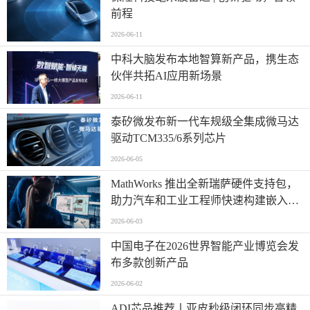
前程
2026-06-11
中科大脑发布本地智算新产品，携生态
伙伴共拓AI应用新场景
2026-06-11
泰矽微发布新一代车规级全集成微马达
驱动TCM335/6系列芯片
2026-06-05
MathWorks 推出全新瑞萨硬件支持包，
助力汽车和工业工程师快速构建嵌入式
系统原型
2026-06-03
中国电子在2026世界智能产业博览会发
布多款创新产品
2026-06-02
ADI芯品推荐丨亚皮秒级闭环同步高精