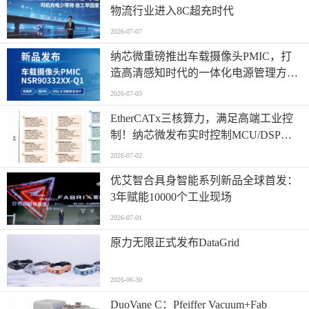
物流行业进入8C超充时代
2026-07-07
纳芯微重磅推出车载摄像头PMIC，打
造高清感知时代的一体化电源管理方
案！
2026-07-03
EtherCATx三核算力，满足高端工业控
制！纳芯微发布实时控制MCU/DSP
NS800RTA7系列
2026-07-02
优艾智合具身智能系列新品全球首发：
3年赋能10000个工业现场
2026-07-01
原力无限正式发布DataGrid
2026-06-30
​DuoVane C：Pfeiffer Vacuum+Fab