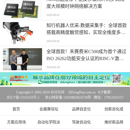
度大规模时钟网络解决方案
2026-06-01
知行机器人优采-数据采集手：全球首款
搭载高精度触觉感知，实现全维度多模
态同步采集
2026-06-01
全球首款！禾赛费米C500成为首个通过
ISO 26262功能安全认证的RISC-V激光
雷达主控芯片
2026-05-29
Copyright © 2003-2024
自动化网
ZiDongHua.com.cn ICP备案：
京ICP备11042658号-1
京公网安备 11010802024739号 微信：17812161557
首页
会展赛培坛
品牌自定位
创新自化成
方案应用场
自动化学院派
驾驶自动化
推好新品榜