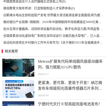
·
中国首款高血压介入治疗器械正式获批上市
(2)
·
维视教育大咖年终讲：打造智能制造人才培养体系
(1)
·
白鹤滩水电站全部机组投产发电 世界最大清洁能源走廊全面建成|将为建设新型能源体系、保障国家能源安全、实现“双碳”目标提供有力支撑
·
推好细分产业观察--物联网：2026年中国物联网市场规模接近3000亿美元 智慧工厂、智慧城市、智慧电网等将占60%以上
·
加大在用计量器具、试验检测设备的自动化、数字化改造力度|市场监管总局 工业和信息化部 关于促进企业计量能力提升的指导意见
·
全国首套自动化虚拟电厂系统在深圳试运行 功能匹敌大型电厂，已入选国际典型案例
·
自动化科技将在乡村振兴工作中大有作为|《关于做好2023年全面推进乡村振兴重点工作的意见》发布
相关推荐
Melexis扩展免代码单线圈风扇驱动器系
列，强力赋能AI GPU散热
2026-07-17
更紧凑、更可靠、更易于开发！纳芯微
发布车规级阳光雨量传感器芯片系列
NSUC183x
2026-07-07
宁德时代天行Ⅱ轻商超充版电池发布！