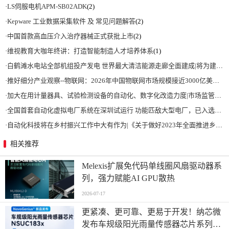
·
LS伺服电机APM-SB02ADK
(2)
·
Kepware 工业数据采集软件 及 常见问题解答
(2)
·
中国首款高血压介入治疗器械正式获批上市
(2)
·
维视教育大咖年终讲：打造智能制造人才培养体系
(1)
·
白鹤滩水电站全部机组投产发电 世界最大清洁能源走廊全面建成|将为建设新型能源体系、保障国家能源安全、实现“双碳”目标提供有力支撑
·
推好细分产业观察--物联网：2026年中国物联网市场规模接近3000亿美元 智慧工厂、智慧城市、智慧电网等将占60%以上
·
加大在用计量器具、试验检测设备的自动化、数字化改造力度|市场监管总局 工业和信息化部 关于促进企业计量能力提升的指导意见
·
全国首套自动化虚拟电厂系统在深圳试运行 功能匹敌大型电厂，已入选国际典型案例
·
自动化科技将在乡村振兴工作中大有作为|《关于做好2023年全面推进乡村振兴重点工作的意见》发布
相关推荐
Melexis扩展免代码单线圈风扇驱动器系
列，强力赋能AI GPU散热
2026-07-17
更紧凑、更可靠、更易于开发！纳芯微
发布车规级阳光雨量传感器芯片系列