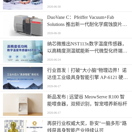
2026-06-30
​DuoVane C：Pfeiffer Vacuum+Fab
Solutions 推出新一代耐化学腐蚀旋片真
空泵
2026-06-30
纳芯微推出NST113x数字温度传感器，
以高精度测温赋能新一代微型化终端设
计
2026-06-24
行业首发｜打破“大小脑”物理边界！诺
达佳工业级具身智能引擎 AP-6121 硬核
登场
2026-06-17
新品发布 | 远望谷 MeowServe R100 智
能喂食器，双频识别，智宠喂养新标杆
2026-06-17
再获行业权威大奖，卧安"一脑多形"路
线获具身智能产业持续认可