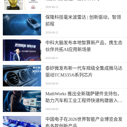
2026-06-11
保隆科技毫米波雷达 | 创新驱动，智领
前程
2026-06-11
中科大脑发布本地智算新产品，携生态
伙伴共拓AI应用新场景
2026-06-11
泰矽微发布新一代车规级全集成微马达
驱动TCM335/6系列芯片
2026-06-05
MathWorks 推出全新瑞萨硬件支持包，
助力汽车和工业工程师快速构建嵌入式
系统原型
2026-06-03
中国电子在2026世界智能产业博览会发
布多款创新产品