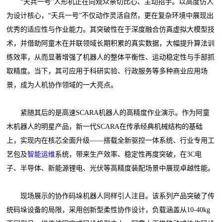
“天兵一号”人形机正在向观众亲切比心、主动招手。以高度仿人
为设计核心，“天兵一号”不仅动作灵活自然，更在复杂环境中展现出
优秀的适应性与作业能力。其突破性在于深度融合仿真虚拟大模型技
术，并借助阿童木在并联领域长期积累的真实数据，大幅提升算法训
练效率，从而显著增强了机器人的整体平衡性、运动稳定性与手部抓
取精度。当下，其可应用于科研实验、行政服务等多种商业应用场
景，成为人机协作领域的一大亮点。
紧随其后的是高速SCARA机器人的高精度作业演示。作为阿童
木机器人的明星产品，新一代SCARA在传承经典机械结构的基础
上，实现内在核芯全面升级——搭载全新驱控一体系统、行业专用工
艺包及
智能运维
系统，带来生产效率、稳定性再度突破，在3C电
子、半导体、新能源锂电、光伏等高精度装配场景中展现卓越性能。
现场展示的协作码垛机器人同样引人注目。该系列产品突破了传
统码垛设备的局限，采用创新型柔性协作设计，负载涵盖从10-40kg