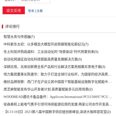
评论排行
·
智慧水务与传感器
(7)
·
中科紫东太初：以多模态大模型开启铁路智能化新纪元
(7)
·
东土科技并购高威科：工业自动化的“场景驱动”时代将要到来
(5)
·
自动化网诚征自动化科技赋能高质量发展解决方案
(3)
·
深耕应用，兆易创新携全系产品和行业解决方案亮相慕尼黑电子展
(3)
·
恒力集团董事长陈建华：致力于打造全球行业标杆，为国家的经济高质量发展贡献更大力量|上海电气集团党委书记、董事长吴磊来访
·
推好品牌观察：西门子在沪设立其中国首个智能基础设施数字化赋能中心
(2)
·
黑芝麻智能发布华山开发者计划 高质量赋能多元应用场景
(2)
·
WOODHEAD通讯卡备品备件：Applicom International PCU1500S7 PCU 1500 S7 V4.5.0
·
安森美和上能电气携手引领可持续能源应用的发展 两家公司合作开发高性能储能和太阳能组串式逆变器方案 以实现可持续的未来
·
【6.15-16日】2023第八届中国数字供应链创新峰会,演讲大咖阵容官宣
(2)