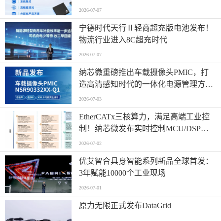
NSUC183x
2026-07-07
宁德时代天行Ⅱ轻商超充版电池发布！
物流行业进入8C超充时代
2026-07-07
纳芯微重磅推出车载摄像头PMIC，打
造高清感知时代的一体化电源管理方
案！
2026-07-03
EtherCATx三核算力，满足高端工业控
制！纳芯微发布实时控制MCU/DSP
NS800RTA7系列
2026-07-02
优艾智合具身智能系列新品全球首发：
3年赋能10000个工业现场
2026-07-01
原力无限正式发布DataGrid