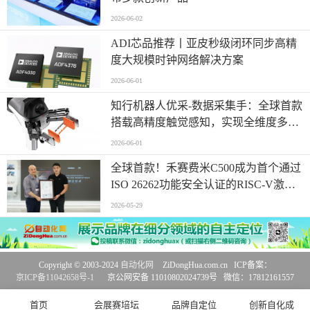
2026-06-02
ADI芯品推荐丨亚皮秒级闭环同步高精
度大规模时钟网络解决方案
2026-06-01
知行机器人优采-数据采集手：全球首款
搭载高精度触觉感知，实现全维度多模
态同步采集
2026-06-01
全球首款！禾赛费米C500成为首个通过
ISO 26262功能安全认证的RISC-V激光
雷达主控芯片
2026-05-29
Copyright © 2003-2024
自动化网
ZiDongHua.com.cn ICP备案：
京ICP备11042658号-1
京公网安备 11010802024739号 微信：17812161557
首页
会展赛培坛
品牌自定位
创新自化成