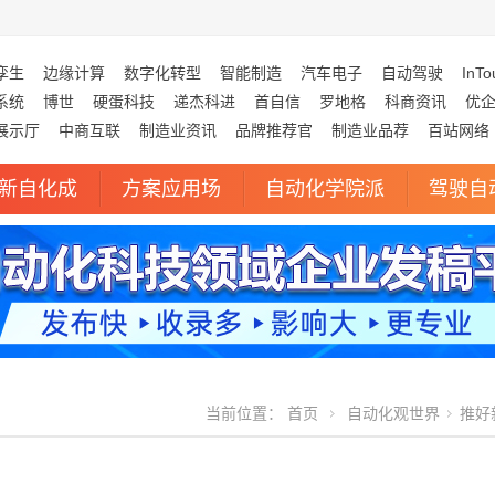
孪生
边缘计算
数字化转型
智能制造
汽车电子
自动驾驶
InTo
系统
博世
硬蛋科技
递杰科进
首自信
罗地格
科商资讯
优
展示厅
中商互联
制造业资讯
品牌推荐官
制造业品荐
百站网络
新自化成
方案应用场
自动化学院派
驾驶自
当前位置：
首页
自动化观世界
推好