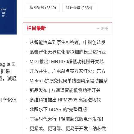
智能家居
(2340)
绿色低碳
(2334)
栏目最新
从智能汽车到原生AI终端，中科创达发
布 AquaClaw for IoT，打造面向物理世
晶泰孵化无界进化虚拟细胞模型达行业
界的统一智能体操作系统
最优(SOTA)，科学发现引擎开启内测申
MDT推出TMR1370超低功耗磁开关芯
tal®
请
片，助力CGM设备实现超过两年待机寿
开放共生，广电AI点亮万家灯火：东方
数据采
命
有线发布"爱管家"AI智能体东东生态合作
量，减轻
Melexis扩展免代码单线圈风扇驱动器系
体系
列，强力赋能AI GPU散热
新品发布 | 八通道智能低侧功率开关
LD70008Q，汽车与工业负载驱动的理想
多维科技推出 HFM2905 高频磁场探
国产化体
之选
头，实现磁场信号实时分析
北醒水下 LiDAR 的“完整周期”
宁德时代天行Ⅱ轻商超充版电池发布！
物流行业进入8C超充时代
更紧凑、更可靠、更易于开发！纳芯微