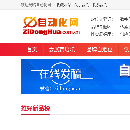
欢迎光临自动化网！
收藏本站
关于我们
联系我们
定位关键词：
数字
品牌专题区：
达索
推实展好厅：
供应
首页
会展赛培坛
品牌自定位
创
推好新品榜