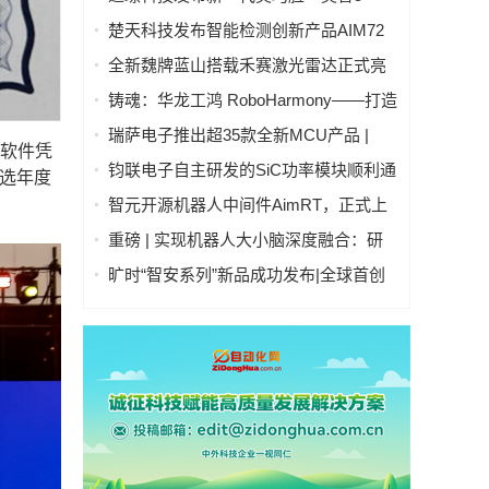
号」：开启人形机器人"生命感交互"新时
楚天科技发布智能检测创新产品AIM72
代
全自动灯检机
全新魏牌蓝山搭载禾赛激光雷达正式亮
相
铸魂：华龙工鸿 RoboHarmony——打造
自主可控工业操作系统硬核实力
瑞萨电子推出超35款全新MCU产品 |
统软件凭
RA4T1产品群、RA6T3产品群、RX26T
钧联电子自主研发的SiC功率模块顺利通
入选年度
产品群 | 拓展电机控制嵌入式处理产品
过AQG-324认证
智元开源机器人中间件AimRT，正式上
阵容
线！
重磅 | 实现机器人大小脑深度融合：研
华科技与国讯芯微联合发布Thor平台具
旷时“智安系列”新品成功发布|全球首创
身智能控制器
全隐私雷视多传感融合技术引领行业