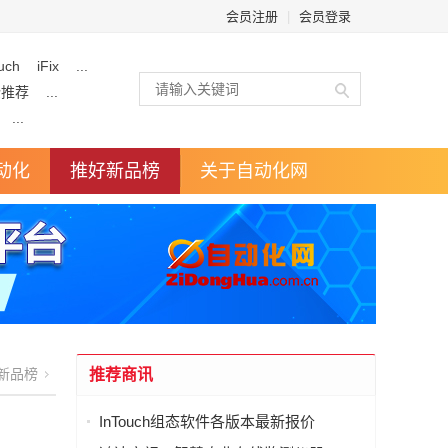
会员注册
|
会员登录
uch
iFix
...
企推荐
...
...
动化
推好新品榜
关于自动化网
新品榜
推荐商讯
InTouch组态软件各版本最新报价