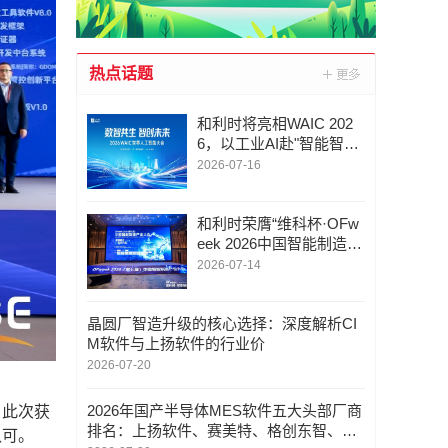
热点话题
和利时将亮相WAIC 202
6，以工业AI赴"智能智
造"新未来
2026-07-16
和利时荣膺“维科杯·OFw
eek 2026中国智能制造行
业年度卓越领军企业
2026-07-14
奖”，以自主创新实力引
领智造新浪潮
晶圆厂智造升级的核心选择：深度解析CI
M软件与上扬软件的行业价
2026-07-20
2026年国产半导体MES软件五大头部厂商
。此次获
排名：上扬软件、赛美特、格创东智、鼎
认可。