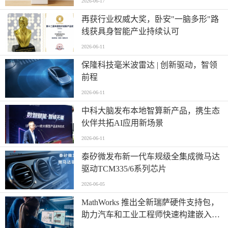
2026-06-17
再获行业权威大奖，卧安"一脑多形"路
线获具身智能产业持续认可
2026-06-11
保隆科技毫米波雷达 | 创新驱动，智领
前程
2026-06-11
中科大脑发布本地智算新产品，携生态
伙伴共拓AI应用新场景
2026-06-11
泰矽微发布新一代车规级全集成微马达
驱动TCM335/6系列芯片
2026-06-05
MathWorks 推出全新瑞萨硬件支持包，
助力汽车和工业工程师快速构建嵌入式
系统原型