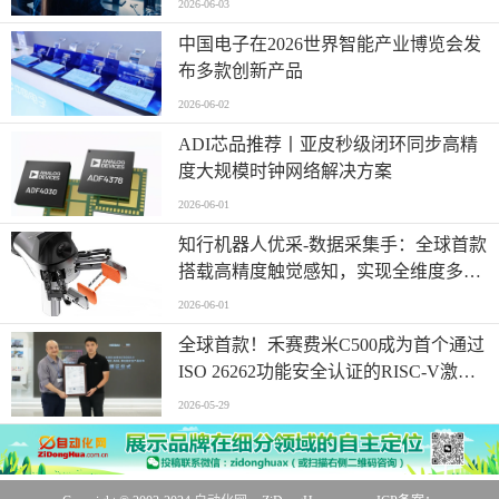
2026-06-03
中国电子在2026世界智能产业博览会发
布多款创新产品
2026-06-02
ADI芯品推荐丨亚皮秒级闭环同步高精
度大规模时钟网络解决方案
2026-06-01
知行机器人优采-数据采集手：全球首款
搭载高精度触觉感知，实现全维度多模
态同步采集
2026-06-01
全球首款！禾赛费米C500成为首个通过
ISO 26262功能安全认证的RISC-V激光
雷达主控芯片
2026-05-29