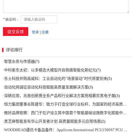
评论排行
·
智慧水务与传感器
(7)
·
中科紫东太初：以多模态大模型开启铁路智能化新纪元
(7)
·
东土科技并购高威科：工业自动化的“场景驱动”时代将要到来
(5)
·
自动化网诚征自动化科技赋能高质量发展解决方案
(3)
·
深耕应用，兆易创新携全系产品和行业解决方案亮相慕尼黑电子展
(3)
·
恒力集团董事长陈建华：致力于打造全球行业标杆，为国家的经济高质量发展贡献更大力量|上海电气集团党委书记、董事长吴磊来访
·
推好品牌观察：西门子在沪设立其中国首个智能基础设施数字化赋能中心
(2)
·
黑芝麻智能发布华山开发者计划 高质量赋能多元应用场景
(2)
·
WOODHEAD通讯卡备品备件：Applicom International PCU1500S7 PCU 1500 S7 V4.5.0