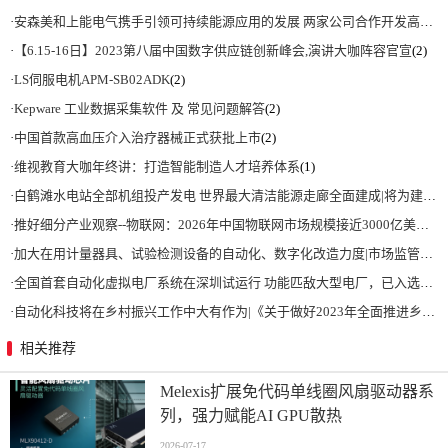
·
安森美和上能电气携手引领可持续能源应用的发展 两家公司合作开发高性能储能和太阳能组串式逆变器方案 以实现可持续的未来
·
【6.15-16日】2023第八届中国数字供应链创新峰会,演讲大咖阵容官宣
(2)
·
LS伺服电机APM-SB02ADK
(2)
·
Kepware 工业数据采集软件 及 常见问题解答
(2)
·
中国首款高血压介入治疗器械正式获批上市
(2)
·
维视教育大咖年终讲：打造智能制造人才培养体系
(1)
·
白鹤滩水电站全部机组投产发电 世界最大清洁能源走廊全面建成|将为建设新型能源体系、保障国家能源安全、实现“双碳”目标提供有力支撑
·
推好细分产业观察--物联网：2026年中国物联网市场规模接近3000亿美元 智慧工厂、智慧城市、智慧电网等将占60%以上
·
加大在用计量器具、试验检测设备的自动化、数字化改造力度|市场监管总局 工业和信息化部 关于促进企业计量能力提升的指导意见
·
全国首套自动化虚拟电厂系统在深圳试运行 功能匹敌大型电厂，已入选国际典型案例
·
自动化科技将在乡村振兴工作中大有作为|《关于做好2023年全面推进乡村振兴重点工作的意见》发布
相关推荐
Melexis扩展免代码单线圈风扇驱动器系
列，强力赋能AI GPU散热
2026-07-17