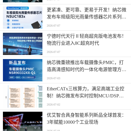
更紧凑、更可靠、更易于开发！纳芯微
发布车规级阳光雨量传感器芯片系列
NSUC183x
2026-07-07
宁德时代天行Ⅱ轻商超充版电池发布！
物流行业进入8C超充时代
2026-07-07
纳芯微重磅推出车载摄像头PMIC，打
造高清感知时代的一体化电源管理方
案！
2026-07-03
EtherCATx三核算力，满足高端工业控
制！纳芯微发布实时控制MCU/DSP
NS800RTA7系列
2026-07-02
优艾智合具身智能系列新品全球首发：
3年赋能10000个工业现场
2026-07-01