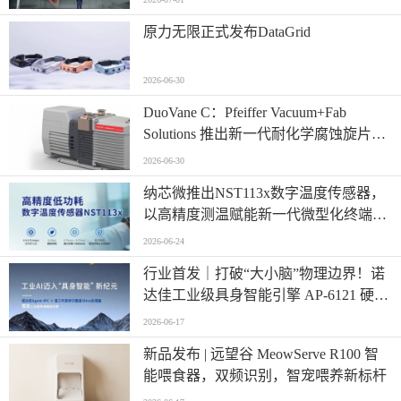
原力无限正式发布DataGrid
2026-06-30
​DuoVane C：Pfeiffer Vacuum+Fab
Solutions 推出新一代耐化学腐蚀旋片真
空泵
2026-06-30
纳芯微推出NST113x数字温度传感器，
以高精度测温赋能新一代微型化终端设
计
2026-06-24
行业首发｜打破“大小脑”物理边界！诺
达佳工业级具身智能引擎 AP-6121 硬核
登场
2026-06-17
新品发布 | 远望谷 MeowServe R100 智
能喂食器，双频识别，智宠喂养新标杆