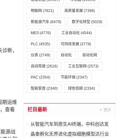
物联网
(7821)
高质量发展
(7399)
新能源汽车
(6479)
数字化转型
(5029)
MES
(4776)
工业自动化
(4544)
PLC
(4535)
可持续发展
(3778)
失诊断，
仪表
(2749)
自动化
自动化网
自动驾驶
(2616)
工业互联网
(2573)
PAC
(2354)
节能环保
(2347)
智能家居
(2340)
绿色低碳
(2334)
周期运维
，查看
栏目最新
从智能汽车到原生AI终端，中科创达发
布 AquaClaw for IoT，打造面向物理世
家能源战
晶泰孵化无界进化虚拟细胞模型达行业