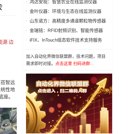
鸿达安视：智慧农业在线监测仪器
会
金叶仪器：环境与生态在线监测仪器
山东诺方：高精度多通道颗粒物传感器
金瑞铭：RFID射频识别、智能传感器
iFIX、InTouch组态软件技术支持服务
能源
边
加入自动化界微信联盟群，技术问题，项目
需求即时对接。
点击这里 扫码进群...
道莅智远
系统性地
底座。