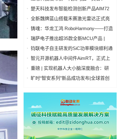
号」：开启人形机器人"生命感交互"新时
楚天科技发布智能检测创新产品AIM72
代
全自动灯检机
全新魏牌蓝山搭载禾赛激光雷达正式亮
相
铸魂：华龙工鸿 RoboHarmony——打造
自主可控工业操作系统硬核实力
瑞萨电子推出超35款全新MCU产品 |
RA4T1产品群、RA6T3产品群、RX26T
钧联电子自主研发的SiC功率模块顺利通
产品群 | 拓展电机控制嵌入式处理产品
过AQG-324认证
智元开源机器人中间件AimRT，正式上
阵容
线！
重磅 | 实现机器人大小脑深度融合：研
华科技与国讯芯微联合发布Thor平台具
旷时“智安系列”新品成功发布|全球首创
身智能控制器
全隐私雷视多传感融合技术引领行业