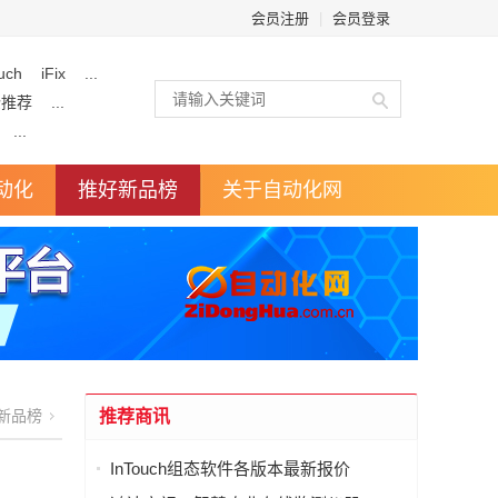
会员注册
|
会员登录
uch
iFix
...
企推荐
...
...
动化
推好新品榜
关于自动化网
新品榜
推荐商讯
InTouch组态软件各版本最新报价