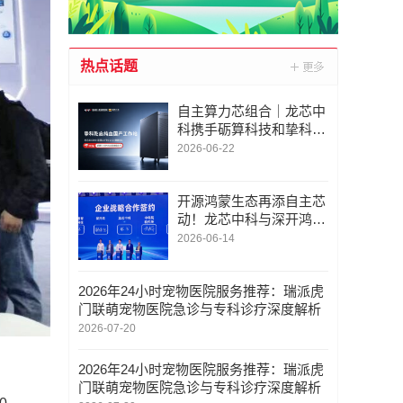
热点话题
自主算力芯组合｜龙芯中
科携手砺算科技和挚科，
正式发布乾启ZK3C60S-
2026-06-22
W全自研国产专业工作站
开源鸿蒙生态再添自主芯
动！龙芯中科与深开鸿携
手推进 “龙鸿一体” 深度融
2026-06-14
合
2026年24小时宠物医院服务推荐：瑞派虎
门联萌宠物医院急诊与专科诊疗深度解析
2026-07-20
2026年24小时宠物医院服务推荐：瑞派虎
门联萌宠物医院急诊与专科诊疗深度解析