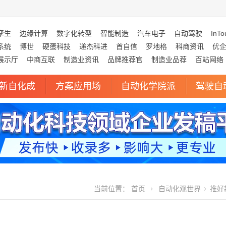
孪生
边缘计算
数字化转型
智能制造
汽车电子
自动驾驶
InTo
系统
博世
硬蛋科技
递杰科进
首自信
罗地格
科商资讯
优
展示厅
中商互联
制造业资讯
品牌推荐官
制造业品荐
百站网络
新自化成
方案应用场
自动化学院派
驾驶自
当前位置：
首页
自动化观世界
推好