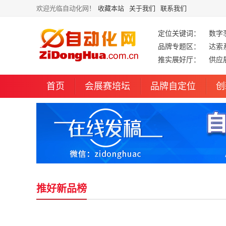
欢迎光临自动化网！
收藏本站
关于我们
联系我们
定位关键词：
数字
品牌专题区：
达索
推实展好厅：
供应
首页
会展赛培坛
品牌自定位
创
推好新品榜