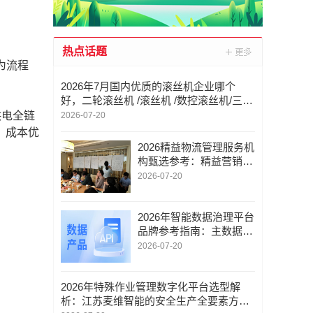
热点话题
专为流程
2026年7月国内优质的滚丝机企业哪个
好，二轮滚丝机 /滚丝机 /数控滚丝机/三轮
滚丝机 /滚牙机 ，滚丝机厂商选哪家
供电全链
2026-07-20
、成本优
2026精益物流管理服务机
构甄选参考：精益营销变
革/精益营销管理/精益设
2026-07-20
备管理变革/战略协同与
实战落地的多维解析
2026年智能数据治理平台
品牌参考指南：主数据治
理与管控/企业数据治理
2026-07-20
方案/企业数智营销评分/
合规
2026年特殊作业管理数字化平台选型解
析：江苏麦维智能的安全生产全要素方案