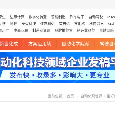
孪生
边缘计算
数字化转型
智能制造
汽车电子
自动驾驶
InTo
系统
博世
硬蛋科技
递杰科进
首自信
罗地格
科商资讯
优
展示厅
中商互联
制造业资讯
品牌推荐官
制造业品荐
百站网络
新自化成
方案应用场
自动化学院派
驾驶自
当前位置：
首页
自动化观世界
推好