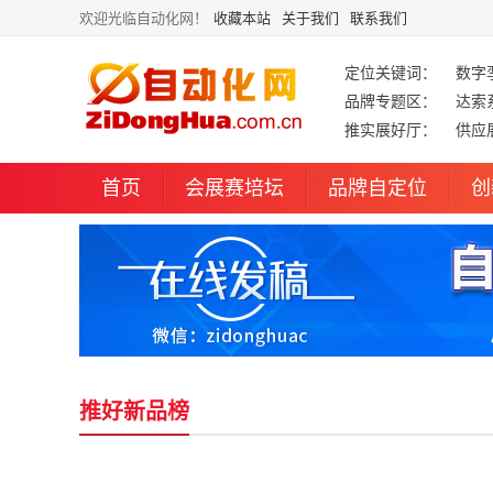
欢迎光临自动化网！
收藏本站
关于我们
联系我们
定位关键词：
数字
品牌专题区：
达索
推实展好厅：
供应
首页
会展赛培坛
品牌自定位
创
推好新品榜