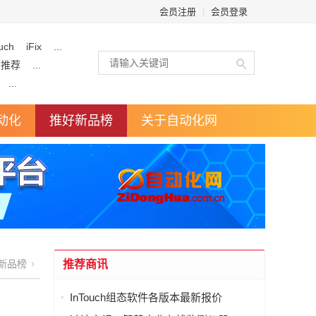
会员注册
|
会员登录
uch
iFix
...
企推荐
...
...
动化
推好新品榜
关于自动化网
新品榜
推荐商讯
InTouch组态软件各版本最新报价