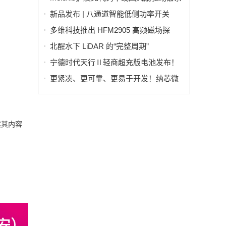
体系
列，强力赋能AI GPU散热
新品发布 | 八通道智能低侧功率开关
LD70008Q，汽车与工业负载驱动的理想
多维科技推出 HFM2905 高频磁场探
之选
头，实现磁场信号实时分析
北醒水下 LiDAR 的“完整周期”
宁德时代天行Ⅱ轻商超充版电池发布！
物流行业进入8C超充时代
更紧凑、更可靠、更易于开发！纳芯微
发布车规级阳光雨量传感器芯片系列
NSUC183x
实其内容