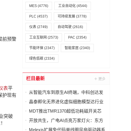
MES
(4776)
工业自动化
(4544)
PLC
(4537)
可持续发展
(3778)
仪表
(2749)
自动驾驶
(2616)
工业互联网
(2573)
PAC
(2354)
提前预警
节能环保
(2347)
智能家居
(2340)
绿色低碳
(2334)
栏目最新
仪表
平
从智能汽车到原生AI终端，中科创达发
保护现有
布 AquaClaw for IoT，打造面向物理世
晶泰孵化无界进化虚拟细胞模型达行业
界的统一智能体操作系统
最优(SOTA)，科学发现引擎开启内测申
MDT推出TMR1370超低功耗磁开关芯
请
业突破
片，助力CGM设备实现超过两年待机寿
开放共生，广电AI点亮万家灯火：东方
章！
命
有线发布"爱管家"AI智能体东东生态合作
Melexis扩展免代码单线圈风扇驱动器系