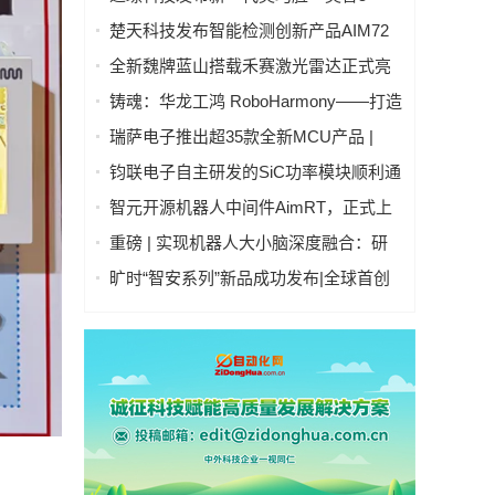
号」：开启人形机器人"生命感交互"新时
楚天科技发布智能检测创新产品AIM72
代
全自动灯检机
全新魏牌蓝山搭载禾赛激光雷达正式亮
相
铸魂：华龙工鸿 RoboHarmony——打造
自主可控工业操作系统硬核实力
瑞萨电子推出超35款全新MCU产品 |
RA4T1产品群、RA6T3产品群、RX26T
钧联电子自主研发的SiC功率模块顺利通
产品群 | 拓展电机控制嵌入式处理产品
过AQG-324认证
智元开源机器人中间件AimRT，正式上
阵容
线！
重磅 | 实现机器人大小脑深度融合：研
华科技与国讯芯微联合发布Thor平台具
旷时“智安系列”新品成功发布|全球首创
身智能控制器
全隐私雷视多传感融合技术引领行业