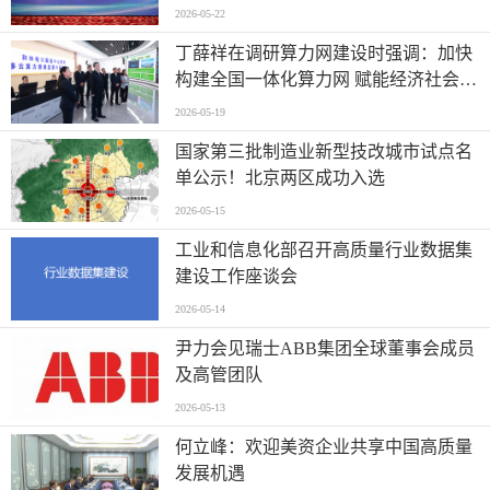
2026-05-22
丁薛祥在调研算力网建设时强调：加快
构建全国一体化算力网 赋能经济社会高
质量发展
2026-05-19
国家第三批制造业新型技改城市试点名
单公示！北京两区成功入选
2026-05-15
工业和信息化部召开高质量行业数据集
建设工作座谈会
2026-05-14
尹力会见瑞士ABB集团全球董事会成员
及高管团队
2026-05-13
何立峰：欢迎美资企业共享中国高质量
发展机遇