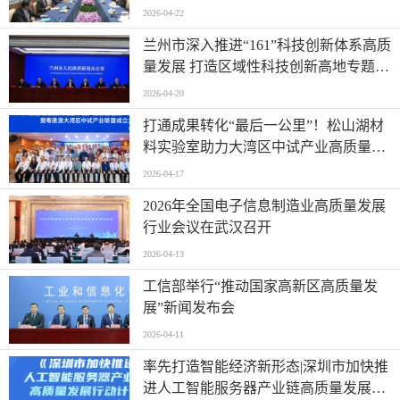
2026-04-22
兰州市深入推进“161”科技创新体系高质
量发展 打造区域性科技创新高地专题新
闻发布会实录（文+图）
2026-04-20
打通成果转化“最后一公里”！松山湖材
料实验室助力大湾区中试产业高质量发
展
2026-04-17
2026年全国电子信息制造业高质量发展
行业会议在武汉召开
2026-04-13
工信部举行“推动国家高新区高质量发
展”新闻发布会
2026-04-11
率先打造智能经济新形态|深圳市加快推
进人工智能服务器产业链高质量发展行