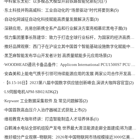
·
中科紫东太初：以多模态大模型开启铁路智能化新纪元
(7)
·
东土科技并购高威科：工业自动化的“场景驱动”时代将要到来
(5)
·
自动化网诚征自动化科技赋能高质量发展解决方案
(3)
·
深耕应用，兆易创新携全系产品和行业解决方案亮相慕尼黑电子展
(3)
·
恒力集团董事长陈建华：致力于打造全球行业标杆，为国家的经济高质量发展贡献更大力量|上海电气集团党委书记、董事长吴磊来访
·
推好品牌观察：西门子在沪设立其中国首个智能基础设施数字化赋能中心
(2)
·
黑芝麻智能发布华山开发者计划 高质量赋能多元应用场景
(2)
·
WOODHEAD通讯卡备品备件：Applicom International PCU1500S7 PCU 1500 S7 V4.5.0
·
安森美和上能电气携手引领可持续能源应用的发展 两家公司合作开发高性能储能和太阳能组串式逆变器方案 以实现可持续的未来
·
【6.15-16日】2023第八届中国数字供应链创新峰会,演讲大咖阵容官宣
(2)
·
LS伺服电机APM-SB02ADK
(2)
·
Kepware 工业数据采集软件 及 常见问题解答
(2)
·
中国首款高血压介入治疗器械正式获批上市
(2)
·
维视教育大咖年终讲：打造智能制造人才培养体系
(1)
·
白鹤滩水电站全部机组投产发电 世界最大清洁能源走廊全面建成|将为建设新型能源体系、保障国家能源安全、实现“双碳”目标提供有力支撑
·
推好细分产业观察--物联网：2026年中国物联网市场规模接近3000亿美元 智慧工厂、智慧城市、智慧电网等将占60%以上