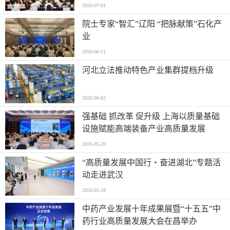
2026-07-01
院士专家“智汇”辽阳 “把脉献策”石化产
业
2026-06-11
河北立法推动特色产业集群提档升级
2026-06-02
强基础 抓改革 促升级 上海以质量基础
设施赋能高端装备产业高质量发展
2026-05-29
“高质量发展中国行・奋进湖北”专题活
动走进武汉
2026-05-28
中药产业发展十年成果展暨“十五五”中
药行业高质量发展大会在昌举办