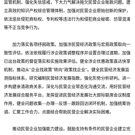
监管机制，强化失信惩戒，下大力气解决拖欠民营企业账款问题。建
立高效的知识产权综合管理体制，加强对民营企业原始创新的保护，
依法惩处侵犯商标权、专利权等违法行为和侵犯商业秘密、仿冒混淆
等不正当竞争行为。
加力落实各项纾困政策。加强涉民营经济政策与宏观政策取向一
致性评估，依法依规履行涉企政策调整程序并设置合理过渡期，加强
已出台政策的督促落实和实施效果评估。健全涉企优惠政策直达快享
机制，推动从“企业找政策”转向“政策找企业”。健全民营经济发展监
测指标体系，研究编制民营经济发展指数，强化形势分析研判。进一
步构建亲清政商关系，深化与民营企业常态化沟通交流，用好民营经
济发展综合服务平台，发挥促进民营经济发展壮大部际联席会议制度
作用，健全问题收集—办理—反馈—跟踪回访闭环机制，加强统筹协
调、汇聚工作合力，点面结合帮助民营企业解决实际困难。
推动民营企业加强能力建设。鼓励支持有条件的民营企业建立完