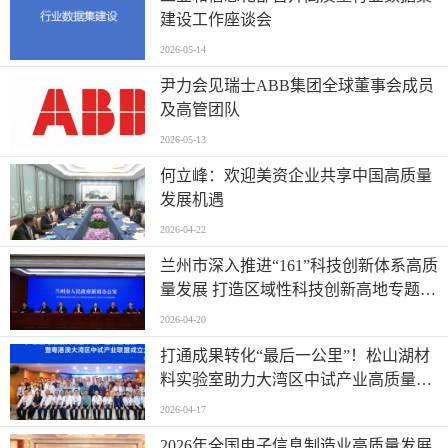
建设工作座谈会
2026-05-14
尹力会见瑞士ABB集团全球董事会成员
及高管团队
2026-05-13
何立峰：欢迎美资企业共享中国高质量
发展机遇
2026-04-22
兰州市深入推进“161”科技创新体系高质
量发展 打造区域性科技创新高地专题新
闻发布会实录（文+图）
2026-04-20
打通成果转化“最后一公里”！松山湖材
料实验室助力大湾区中试产业高质量发
展
2026-04-17
2026年全国电子信息制造业高质量发展