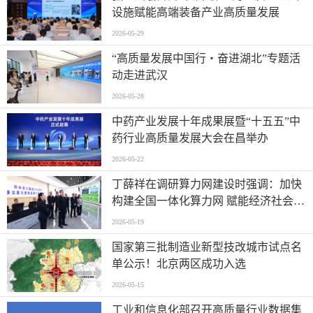
设施赋能高端装备产业高质量发展
2026-05-29
“高质量发展中国行・奋进湖北”专题活
动走进武汉
2026-05-28
中药产业发展十年成果展暨“十五五”中
药行业高质量发展大会在昌举办
2026-05-22
丁薛祥在调研算力网建设时强调：加快
构建全国一体化算力网 赋能经济社会高
质量发展
2026-05-19
国家第三批制造业新型技改城市试点名
单公示！北京两区成功入选
2026-05-15
工业和信息化部召开高质量行业数据集