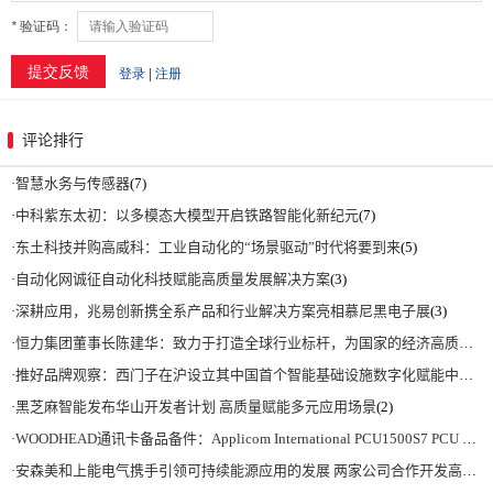
评论排行
·
智慧水务与传感器
(7)
·
中科紫东太初：以多模态大模型开启铁路智能化新纪元
(7)
·
东土科技并购高威科：工业自动化的“场景驱动”时代将要到来
(5)
·
自动化网诚征自动化科技赋能高质量发展解决方案
(3)
·
深耕应用，兆易创新携全系产品和行业解决方案亮相慕尼黑电子展
(3)
·
恒力集团董事长陈建华：致力于打造全球行业标杆，为国家的经济高质量发展贡献更大力量|上海电气集团党委书记、董事长吴磊来访
·
推好品牌观察：西门子在沪设立其中国首个智能基础设施数字化赋能中心
(2)
·
黑芝麻智能发布华山开发者计划 高质量赋能多元应用场景
(2)
·
WOODHEAD通讯卡备品备件：Applicom International PCU1500S7 PCU 1500 S7 V4.5.0
·
安森美和上能电气携手引领可持续能源应用的发展 两家公司合作开发高性能储能和太阳能组串式逆变器方案 以实现可持续的未来