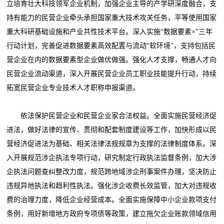
立培育壮大科技领军企业机制，加强企业主导的产学研深度融合，支
持有能力的民营企业牵头承担国家重大技术攻关任务，平等使用国家
重大科研基础设施和产业共性技术平台。深入实施“数据要素×”三年
行动计划，完善促进数据要素高效配置与流动“软环境”，支持包括民
营企业在内的数据要素型企业做优做强。强化人才支撑，畅通人才向
民营企业流动渠道，深入开展民营企业员工职业技能提升行动，持续
拓宽民营企业专业技术人才职称申报渠道。
依法保护民营企业和民营企业家合法权益。全面实施民营经济促
进法，做好法律的宣传、贯彻和配套制度建设等工作，加快形成以民
营经济促进法为基础、相关法律法规规章为支撑的法律制度体系。深
入开展规范涉企执法专项行动，研究制定行政执法监督条例，加大涉
企执法问题查纠整改力度，规范跨地域涉企刑事案件办理，坚决防止
违规异地执法和趋利性执法。强化涉企收费长效监管，加大对违规收
费的治理力度，降低企业经营成本。全面实施保障中小企业款项支付
条例，用好新增地方政府专项债等政策，建立拖欠企业账款领域信用