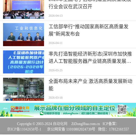
行业会议在武汉召开
2026-04-13
工信部举行“推动国家高新区高质量发
展”新闻发布会
2026-04-11
率先打造智能经济新形态|深圳市加快推
进人工智能服务器产业链高质量发展行
动计划
2026-03-25
全面布局未来产业 激活高质量发展新动
能
2026-03-18
Copyright © 2003-2024
自动化网
ZiDongHua.com.cn ICP备案：
京ICP备11042658号-1
京公网安备 11010802024739号 微信：17812161557