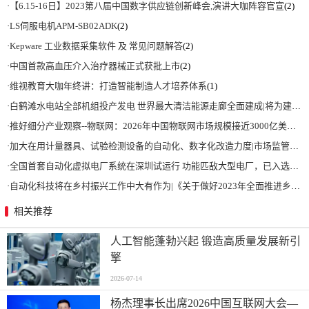
·
【6.15-16日】2023第八届中国数字供应链创新峰会,演讲大咖阵容官宣
(2)
·
LS伺服电机APM-SB02ADK
(2)
·
Kepware 工业数据采集软件 及 常见问题解答
(2)
·
中国首款高血压介入治疗器械正式获批上市
(2)
·
维视教育大咖年终讲：打造智能制造人才培养体系
(1)
·
白鹤滩水电站全部机组投产发电 世界最大清洁能源走廊全面建成|将为建设新型能源体系、保障国家能源安全、实现“双碳”目标提供有力支撑
·
推好细分产业观察--物联网：2026年中国物联网市场规模接近3000亿美元 智慧工厂、智慧城市、智慧电网等将占60%以上
·
加大在用计量器具、试验检测设备的自动化、数字化改造力度|市场监管总局 工业和信息化部 关于促进企业计量能力提升的指导意见
·
全国首套自动化虚拟电厂系统在深圳试运行 功能匹敌大型电厂，已入选国际典型案例
·
自动化科技将在乡村振兴工作中大有作为|《关于做好2023年全面推进乡村振兴重点工作的意见》发布
相关推荐
人工智能蓬勃兴起 锻造高质量发展新引
擎
2026-07-14
杨杰理事长出席2026中国互联网大会—