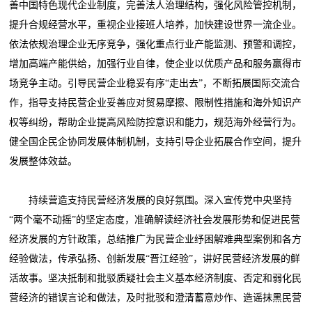
善中国特色现代企业制度，完善法人治理结构，强化风险管控机制，
提升合规经营水平，重视企业接班人培养，加快建设世界一流企业。
依法依规治理企业无序竞争，强化重点行业产能监测、预警和调控，
增加高端产能供给，加强行业自律，使企业以优质产品和服务赢得市
场竞争主动。引导民营企业稳妥有序“走出去”，不断拓展国际交流合
作，指导支持民营企业妥善应对贸易摩擦、限制性措施和海外知识产
权等纠纷，帮助企业提高风险防控意识和能力，规范海外经营行为。
健全国企民企协同发展体制机制，支持引导企业拓展合作空间，提升
发展整体效益。
持续营造支持民营经济发展的良好氛围。深入宣传党中央坚持
“两个毫不动摇”的坚定态度，准确解读经济社会发展形势和促进民营
经济发展的方针政策，总结推广为民营企业纾困解难典型案例和各方
经验做法，传承弘扬、创新发展“晋江经验”，讲好民营经济发展的鲜
活故事。坚决抵制和批驳质疑社会主义基本经济制度、否定和弱化民
营经济的错误言论和做法，及时批驳和澄清蓄意炒作、造谣抹黑民营