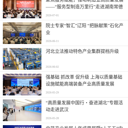
——“服务型制造万里行”走进湖南常德
2026-07-01
院士专家“智汇”辽阳 “把脉献策”石化产
业
2026-06-11
河北立法推动特色产业集群提档升级
2026-06-02
强基础 抓改革 促升级 上海以质量基础
设施赋能高端装备产业高质量发展
2026-05-29
“高质量发展中国行・奋进湖北”专题活
动走进武汉
2026-05-28