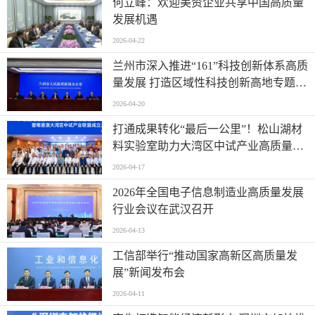
何立峰：欢迎美资企业共享中国高质量
发展机遇
2026-04-22
兰州市深入推进“161”科技创新体系高质
量发展 打造区域性科技创新高地专题新
闻发布会实录（文+图）
2026-04-20
打通成果转化“最后一公里”！松山湖材
料实验室助力大湾区中试产业高质量发
展
2026-04-17
2026年全国电子信息制造业高质量发展
行业会议在武汉召开
2026-04-13
工信部举行“推动国家高新区高质量发
展”新闻发布会
2026-04-11