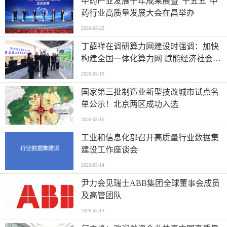
中药产业发展十年成果展暨“十五五”中
药行业高质量发展大会在昌举办
2026-05-22
丁薛祥在调研算力网建设时强调：加快
构建全国一体化算力网 赋能经济社会高
质量发展
2026-05-19
国家第三批制造业新型技改城市试点名
单公示！北京两区成功入选
2026-05-15
工业和信息化部召开高质量行业数据集
建设工作座谈会
2026-05-14
尹力会见瑞士ABB集团全球董事会成员
及高管团队
2026-05-13