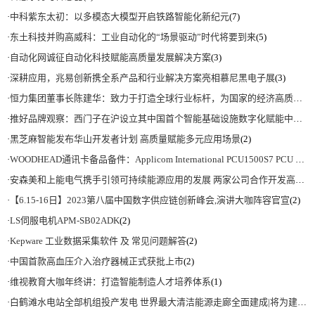
·
中科紫东太初：以多模态大模型开启铁路智能化新纪元
(7)
·
东土科技并购高威科：工业自动化的“场景驱动”时代将要到来
(5)
·
自动化网诚征自动化科技赋能高质量发展解决方案
(3)
·
深耕应用，兆易创新携全系产品和行业解决方案亮相慕尼黑电子展
(3)
·
恒力集团董事长陈建华：致力于打造全球行业标杆，为国家的经济高质量发展贡献更大力量|上海电气集团党委书记、董事长吴磊来访
·
推好品牌观察：西门子在沪设立其中国首个智能基础设施数字化赋能中心
(2)
·
黑芝麻智能发布华山开发者计划 高质量赋能多元应用场景
(2)
·
WOODHEAD通讯卡备品备件：Applicom International PCU1500S7 PCU 1500 S7 V4.5.0
·
安森美和上能电气携手引领可持续能源应用的发展 两家公司合作开发高性能储能和太阳能组串式逆变器方案 以实现可持续的未来
·
【6.15-16日】2023第八届中国数字供应链创新峰会,演讲大咖阵容官宣
(2)
·
LS伺服电机APM-SB02ADK
(2)
·
Kepware 工业数据采集软件 及 常见问题解答
(2)
·
中国首款高血压介入治疗器械正式获批上市
(2)
·
维视教育大咖年终讲：打造智能制造人才培养体系
(1)
·
白鹤滩水电站全部机组投产发电 世界最大清洁能源走廊全面建成|将为建设新型能源体系、保障国家能源安全、实现“双碳”目标提供有力支撑