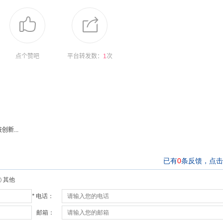
点个赞吧
平台转发数：
1
次
新...