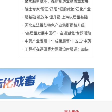
聚焦服务赋能，推动制造业高质量发展
——“服务型制造万里行”走进湖南常德
院士专家“智汇”辽阳 “把脉献策”石化产业
强基础 抓改革 促升级 上海以质量基础
设施赋能高端装备产业高质量发展
河北立法推动特色产业集群提档升级
“高质量发展中国行・奋进湖北”专题活动
走进武汉
中药产业发展十年成果展暨“十五五”中药
行业高质量发展大会在昌举办
丁薛祥在调研算力网建设时强调：加快
构建全国一体化算力网 赋能经济社会高
质量发展