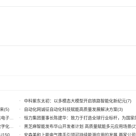
中科紫东太初：以多模态大模型开启铁路智能化新纪元
(7)
来
(5)
自动化网诚征自动化科技赋能高质量发展解决方案
(3)
深耕应用，兆易创新携全系产品和行业解决方案亮相慕尼黑电子展
(3)
推好品牌观察：西门子在沪设立其中国首个智能基础设施数字化赋能中心
黑芝麻智能发布华山开发者计划 高质量赋能多元应用场景
(2)
(2
WOODHEAD通讯卡备品备件：Applicom International PCU1500S7 PCU 1500 S7 V4.5.0
(2)