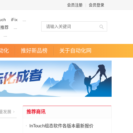
会员注册
|
会员登录
uch
iFix
...
企推荐
...
...
动化
推好新品榜
关于自动化网
量发展
推荐商讯
InTouch组态软件各版本最新报价