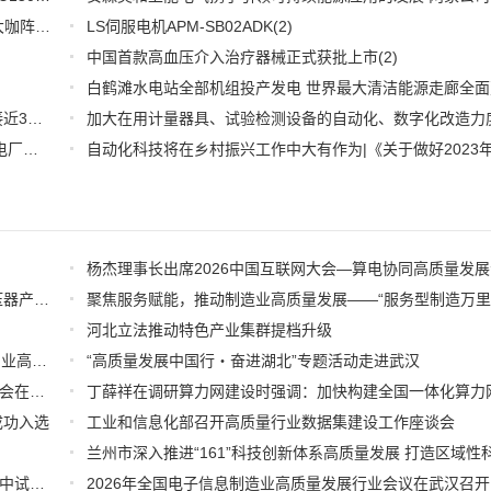
【6.15-16日】2023第八届中国数字供应链创新峰会,演讲大咖阵容官宣
(2)
LS伺服电机APM-SB02ADK
(2)
中国首款高血压介入治疗器械正式获批上市
(2)
推好细分产业观察--物联网：2026年中国物联网市场规模接近3000亿美元 智慧工厂、智慧城市、智慧电网等将占60%以上
(1)
全国首套自动化虚拟电厂系统在深圳试运行 功能匹敌大型电厂，已入选国际典型案例
(1)
广州市工信局召开第十五期中小企业圆桌会议推动固态变压器产业高质量发展
河北立法推动特色产业集群提档升级
强基础 抓改革 促升级 上海以质量基础设施赋能高端装备产业高质量发展
“高质量发展中国行・奋进湖北”专题活动走进武汉
中药产业发展十年成果展暨“十五五”中药行业高质量发展大会在昌举办
成功入选
工业和信息化部召开高质量行业数据集建设工作座谈会
打通成果转化“最后一公里”！松山湖材料实验室助力大湾区中试产业高质量发展
2026年全国电子信息制造业高质量发展行业会议在武汉召开