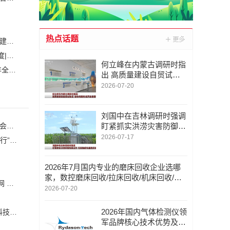
热点话题
白鹤滩水电站全部机组投产发电 世界最大清洁能源走廊全面建成|将为建设新型能源体系、保障国家能源安全、实现“双碳”目标提供有力支撑
加大在用计量器具、试验检测设备的自动化、数字化改造力度|市场监管总局 工业和信息化部 关于促进企业计量能力提升的指导意见
(
何立峰在内蒙古调研时指
自动化科技将在乡村振兴工作中大有作为|《关于做好2023年全面推进乡村振兴重点工作的意见》发布
(1)
出 高质量建设自贸试验
区 加快构建向北开放重
2026-07-20
要桥头堡
刘国中在吉林调研时强调
杨杰理事长出席2026中国互联网大会—算电协同高质量发展会议并致辞
盯紧抓实洪涝灾害防御工
作 切实做好农业防灾减
2026-07-17
聚焦服务赋能，推动制造业高质量发展——“服务型制造万里行”走进湖南常德
灾
2026年7月国内专业的磨床回收企业选哪
家，数控磨床回收/拉床回收/机床回收/气
丁薛祥在调研算力网建设时强调：加快构建全国一体化算力网 赋能经济社会高质量发展
动冲床回收，磨床回收厂家口碑推荐
2026-07-20
2026年国内气体检测仪领
兰州市深入推进“161”科技创新体系高质量发展 打造区域性科技创新高地专题新闻发布会实录（文+图）
军品牌核心技术优势及全