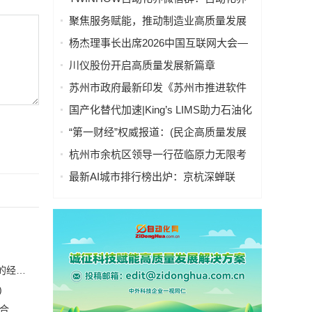
微信联盟群分行业入口导航
聚焦服务赋能，推动制造业高质量发展
——“服务型制造万里行”走进湖南常德
杨杰理事长出席2026中国互联网大会—
算电协同高质量发展会议并致辞
川仪股份开启高质量发展新篇章
苏州市政府最新印发《苏州市推进软件
产业高质量发展行动计划（2026～2027
国产化替代加速|King’s LIMS助力石油化
年）》
工行业数字化转型与高质量发展
“第一财经”权威报道：(民企高质量发展
调研)给机械臂装上轮子和大脑，工业机
杭州市余杭区领导一行莅临原力无限考
器人涌现新蓝海
察指导，共话具身智能产业高质量发展
最新AI城市排行榜出炉：京杭深蝉联
TOP3，天津首进前十
恒力集团董事长陈建华：致力于打造全球行业标杆，为国家的经济高质量发展贡献更大力量|上海电气集团党委书记、董事长吴磊来访
)
安森美和上能电气携手引领可持续能源应用的发展 两家公司合作开发高性能储能和太阳能组串式逆变器方案 以实现可持续的未来
(2)