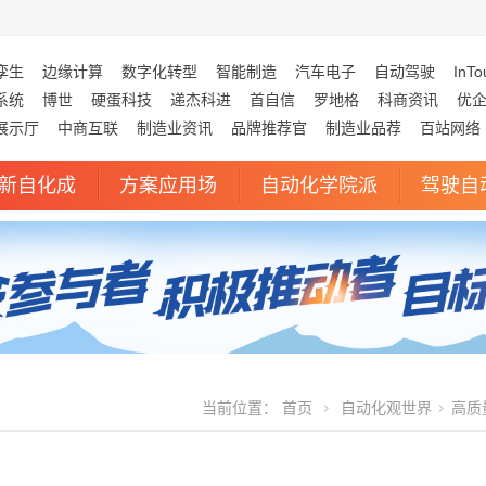
孪生
边缘计算
数字化转型
智能制造
汽车电子
自动驾驶
InTo
系统
博世
硬蛋科技
递杰科进
首自信
罗地格
科商资讯
优
展示厅
中商互联
制造业资讯
品牌推荐官
制造业品荐
百站网络
新自化成
方案应用场
自动化学院派
驾驶自
当前位置：
首页
自动化观世界
高质