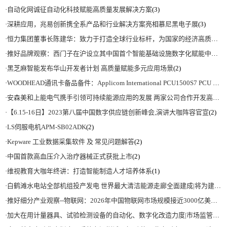
·
自动化网诚征自动化科技赋能高质量发展解决方案
(3)
·
深耕应用，兆易创新携全系产品和行业解决方案亮相慕尼黑电子展
(3)
·
恒力集团董事长陈建华：致力于打造全球行业标杆，为国家的经济高质量发展贡献更大力量|上海电气集团党委书记、董事长吴磊来访
·
推好品牌观察：西门子在沪设立其中国首个智能基础设施数字化赋能中心
(2)
·
黑芝麻智能发布华山开发者计划 高质量赋能多元应用场景
(2)
·
WOODHEAD通讯卡备品备件：Applicom International PCU1500S7 PCU 1500 S7 V4.5.0
·
安森美和上能电气携手引领可持续能源应用的发展 两家公司合作开发高性能储能和太阳能组串式逆变器方案 以实现可持续的未来
·
【6.15-16日】2023第八届中国数字供应链创新峰会,演讲大咖阵容官宣
(2)
·
LS伺服电机APM-SB02ADK
(2)
·
Kepware 工业数据采集软件 及 常见问题解答
(2)
·
中国首款高血压介入治疗器械正式获批上市
(2)
·
维视教育大咖年终讲：打造智能制造人才培养体系
(1)
·
白鹤滩水电站全部机组投产发电 世界最大清洁能源走廊全面建成|将为建设新型能源体系、保障国家能源安全、实现“双碳”目标提供有力支撑
·
推好细分产业观察--物联网：2026年中国物联网市场规模接近3000亿美元 智慧工厂、智慧城市、智慧电网等将占60%以上
·
加大在用计量器具、试验检测设备的自动化、数字化改造力度|市场监管总局 工业和信息化部 关于促进企业计量能力提升的指导意见