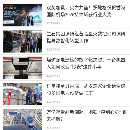
双奖加冕，实力共鉴！罗地格祝贺香港
国际机场2026持续斩获行业大奖
2026-07-15
兰石集团调研组莅临星火数控公司调研
指导数智化转型工作
2026-07-15
煤矿配电巡检的数字化跨越：一台机器
人如何改变“抄表”这件小事
2026-07-14
订单排至11月底，武汉这家企业给全球
40多国电力设备做“CT”
2026-07-14
万亿存量翻新潮起，地铁 “控制心脏” 谁
来护航？
2026-07-14