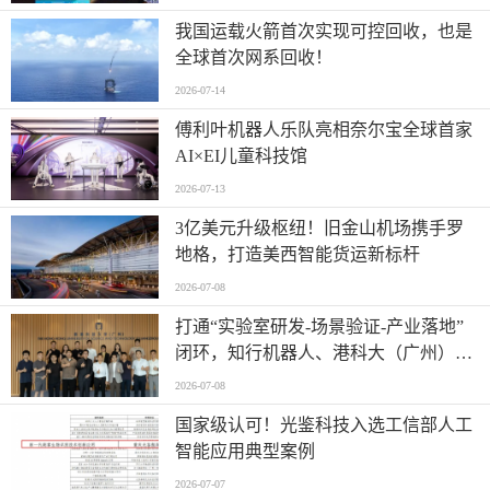
我国运载火箭首次实现可控回收，也是
全球首次网系回收！
2026-07-14
傅利叶机器人乐队亮相奈尔宝全球首家
AI×EI儿童科技馆
2026-07-13
​3亿美元升级枢纽！旧金山机场携手罗
地格，打造美西智能货运新标杆
2026-07-08
打通“实验室研发-场景验证-产业落地”
闭环，知行机器人、港科大（广州）、
北京粤电三方联合解锁城市服务机器人
2026-07-08
规模化应用
国家级认可！光鉴科技入选工信部人工
智能应用典型案例
2026-07-07