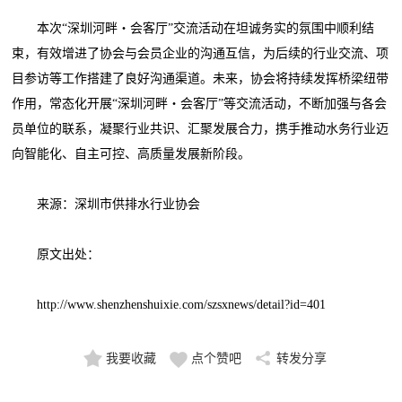
本次“深圳河畔・会客厅”交流活动在坦诚务实的氛围中顺利结
束，有效增进了协会与会员企业的沟通互信，为后续的行业交流、项
目参访等工作搭建了良好沟通渠道。未来，协会将持续发挥桥梁纽带
作用，常态化开展“深圳河畔・会客厅”等交流活动，不断加强与各会
员单位的联系，凝聚行业共识、汇聚发展合力，携手推动水务行业迈
向智能化、自主可控、高质量发展新阶段。
来源：深圳市供排水行业协会
原文出处：
http://www.shenzhenshuixie.com/szsxnews/detail?id=401
我要收藏
点个赞吧
转发分享