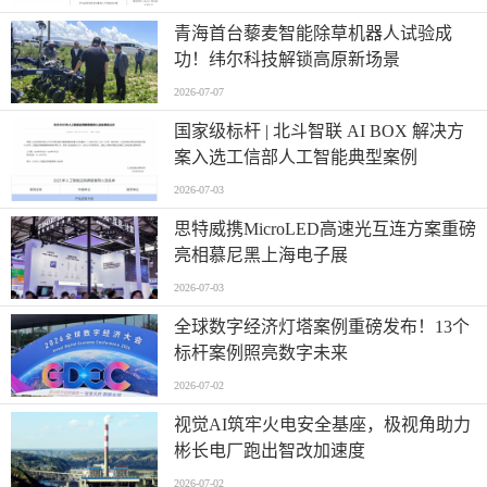
青海首台藜麦智能除草机器人试验成
功！纬尔科技解锁高原新场景
2026-07-07
国家级标杆 | 北斗智联 AI BOX 解决方
案入选工信部人工智能典型案例
2026-07-03
思特威携MicroLED高速光互连方案重磅
亮相慕尼黑上海电子展
2026-07-03
全球数字经济灯塔案例重磅发布！13个
标杆案例照亮数字未来
2026-07-02
视觉AI筑牢火电安全基座，极视角助力
彬长电厂跑出智改加速度
2026-07-02