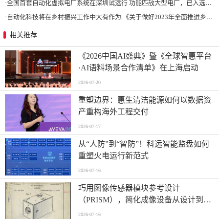
·
全国首套自动化虚拟电厂系统在深圳试运行 功能匹敌大型电厂，已入选国际典型案例
·
自动化科技将在乡村振兴工作中大有作为|《关于做好2023年全面推进乡村振兴重点工作的意见》发布
相关推荐
《2026中国AI盛典》暨《全球智惠平台
·AI语料场景合作清单》在上海启动
2026-07-20
重塑边界：惠生清洁能源如何以数据资
产重构海外工程交付
2026-07-17
从“人防”到“智防”！科远智能监盘如何
重塑火电运行新范式
2026-07-16
巧用图像传感器模块参考设计
（PRISM），简化成像设备从设计到制
造的全流程
2026-07-16