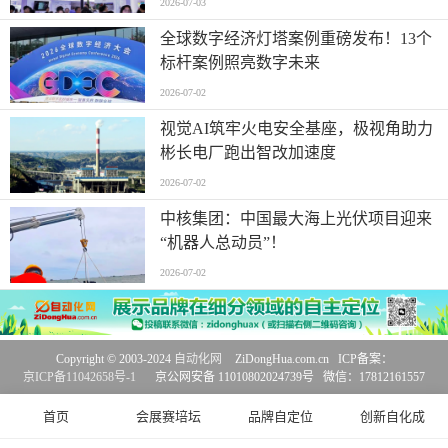
2026-07-03
全球数字经济灯塔案例重磅发布！13个
标杆案例照亮数字未来
2026-07-02
视觉AI筑牢火电安全基座，极视角助力
彬长电厂跑出智改加速度
2026-07-02
中核集团：中国最大海上光伏项目迎来
“机器人总动员”！
2026-07-02
Copyright © 2003-2024
自动化网
ZiDongHua.com.cn ICP备案：
京ICP备11042658号-1
京公网安备 11010802024739号 微信：17812161557
首页
会展赛培坛
品牌自定位
创新自化成