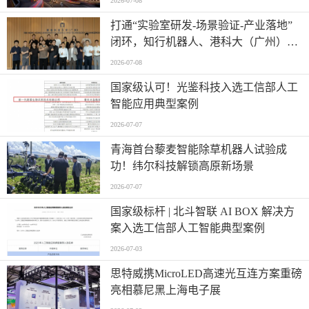
2026-07-08
打通“实验室研发-场景验证-产业落地”
闭环，知行机器人、港科大（广州）、
北京粤电三方联合解锁城市服务机器人
2026-07-08
规模化应用
国家级认可！光鉴科技入选工信部人工
智能应用典型案例
2026-07-07
青海首台藜麦智能除草机器人试验成
功！纬尔科技解锁高原新场景
2026-07-07
国家级标杆 | 北斗智联 AI BOX 解决方
案入选工信部人工智能典型案例
2026-07-03
思特威携MicroLED高速光互连方案重磅
亮相慕尼黑上海电子展