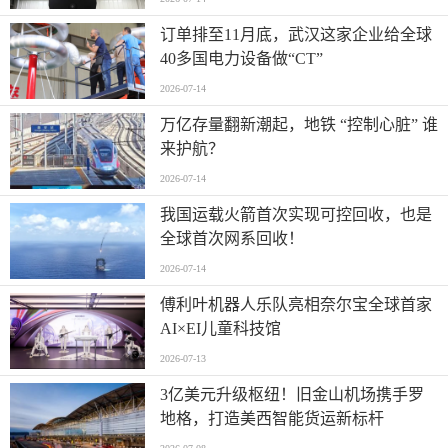
订单排至11月底，武汉这家企业给全球
40多国电力设备做“CT”
2026-07-14
万亿存量翻新潮起，地铁 “控制心脏” 谁
来护航？
2026-07-14
我国运载火箭首次实现可控回收，也是
全球首次网系回收！
2026-07-14
傅利叶机器人乐队亮相奈尔宝全球首家
AI×EI儿童科技馆
2026-07-13
​3亿美元升级枢纽！旧金山机场携手罗
地格，打造美西智能货运新标杆