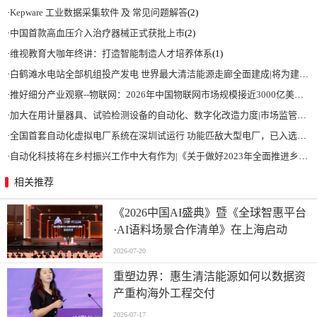
·
Kepware 工业数据采集软件 及 常见问题解答
(2)
·
中国首款高血压介入治疗器械正式获批上市
(2)
·
维视教育大咖年终讲：打造智能制造人才培养体系
(1)
·
白鹤滩水电站全部机组投产发电 世界最大清洁能源走廊全面建成|将为建设新型能源体系、保障国家能源安全、实现“双碳”目标提供有力支撑
·
推好细分产业观察--物联网：2026年中国物联网市场规模接近3000亿美元 智慧工厂、智慧城市、智慧电网等将占60%以上
·
加大在用计量器具、试验检测设备的自动化、数字化改造力度|市场监管总局 工业和信息化部 关于促进企业计量能力提升的指导意见
·
全国首套自动化虚拟电厂系统在深圳试运行 功能匹敌大型电厂，已入选国际典型案例
·
自动化科技将在乡村振兴工作中大有作为|《关于做好2023年全面推进乡村振兴重点工作的意见》发布
相关推荐
《2026中国AI盛典》暨《全球智惠平台
·AI语料场景合作清单》在上海启动
2026-07-20
重塑边界：惠生清洁能源如何以数据资
产重构海外工程交付
2026-07-17