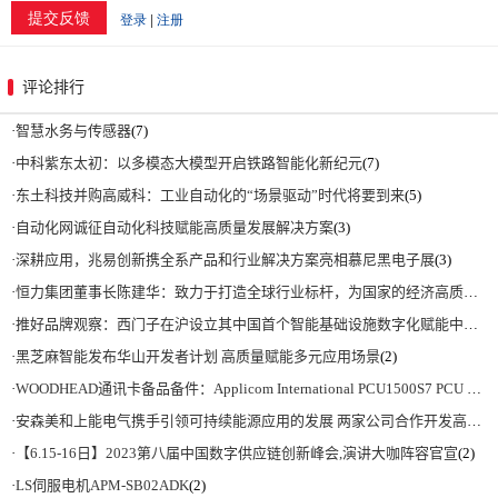
评论排行
·
智慧水务与传感器
(7)
·
中科紫东太初：以多模态大模型开启铁路智能化新纪元
(7)
·
东土科技并购高威科：工业自动化的“场景驱动”时代将要到来
(5)
·
自动化网诚征自动化科技赋能高质量发展解决方案
(3)
·
深耕应用，兆易创新携全系产品和行业解决方案亮相慕尼黑电子展
(3)
·
恒力集团董事长陈建华：致力于打造全球行业标杆，为国家的经济高质量发展贡献更大力量|上海电气集团党委书记、董事长吴磊来访
·
推好品牌观察：西门子在沪设立其中国首个智能基础设施数字化赋能中心
(2)
·
黑芝麻智能发布华山开发者计划 高质量赋能多元应用场景
(2)
·
WOODHEAD通讯卡备品备件：Applicom International PCU1500S7 PCU 1500 S7 V4.5.0
·
安森美和上能电气携手引领可持续能源应用的发展 两家公司合作开发高性能储能和太阳能组串式逆变器方案 以实现可持续的未来
·
【6.15-16日】2023第八届中国数字供应链创新峰会,演讲大咖阵容官宣
(2)
·
LS伺服电机APM-SB02ADK
(2)