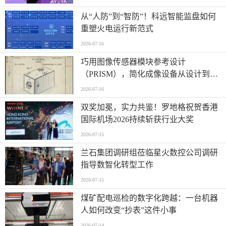
从“人防”到“智防”！科远智能监盘如何
重塑火电运行新范式
2026-07-16
巧用图像传感器模块参考设计
（PRISM），简化成像设备从设计到制
造的全流程
2026-07-16
双奖加冕，实力共鉴！罗地格祝贺香港
国际机场2026持续斩获行业大奖
2026-07-15
兰石集团调研组莅临星火数控公司调研
指导数智化转型工作
2026-07-15
煤矿配电巡检的数字化跨越：一台机器
人如何改变“抄表”这件小事
2026-07-14