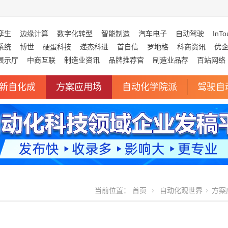
孪生
边缘计算
数字化转型
智能制造
汽车电子
自动驾驶
InTo
系统
博世
硬蛋科技
递杰科进
首自信
罗地格
科商资讯
优
展示厅
中商互联
制造业资讯
品牌推荐官
制造业品荐
百站网络
新自化成
方案应用场
自动化学院派
驾驶自
当前位置：
首页
自动化观世界
方案