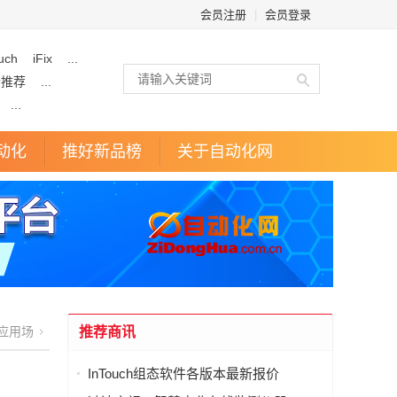
会员注册
|
会员登录
uch
iFix
...
企推荐
...
...
动化
推好新品榜
关于自动化网
应用场
推荐商讯
InTouch组态软件各版本最新报价