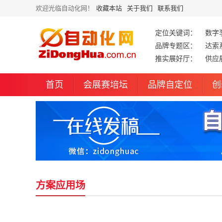
欢迎光临自动化网！
收藏本站
关于我们
联系我们
定位关键词：
数字
品牌专题区：
达索
推实展好厅：
供应
首页
会展赛培坛
品牌自定位
创
方案应用场