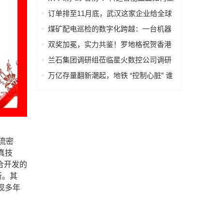
造的全流程
塑火电运行新范式
订单排至11月底，武汉这家企业给全球
40多国电力设备做“CT”
煤矿配电巡检的数字化跨越：一台机器
人如何改变“抄表”这件小事
双奖加冕，实力共鉴！罗地格祝贺香港
国际机场2026持续斩获行业大奖
兰石集团调研组莅临星火数控公司调研
指导数智化转型工作
万亿存量翻新潮起，地铁 “控制心脏” 谁
来护航？
流密
真技
合开发的
断。其
现多年