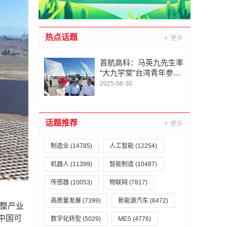
热点话题
首航高科：马英九先生率
“大九学堂”台湾青年参访
首航高科敦煌光热电站 |
2025-06-30
共探太阳能光热发电新未
来
话题推荐
制造业
(14785)
人工智能
(12254)
机器人
(11399)
智能制造
(10487)
传感器
(10053)
物联网
(7817)
高质量发展
(7399)
新能源汽车
(6472)
整产业
中国可
数字化转型
(5029)
MES
(4776)