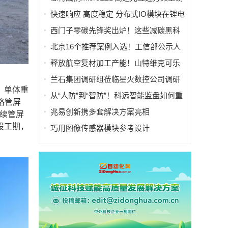
亮相慕尼黑上海电子展
快速响应 高度稳定 分布式IO模块在锂电
池制造的优势揭秘 | 支持Modbus、
西门子零碳先锋奖出炉！这些减碳黑科
MQTT、OPC UA、Profinet、
技太能打！
北京16个推荐案例入选！工信部公示人
EtherCAT、Ethernet/IP、BACnet/IP等多
工智能应用典型案例
种协议
释放航空复材加工产能！山特维克可乐
满锯齿刃铣刀从源头解决四大铣削工艺
兰石集团调研组莅临星火数控公司调研
痛点
，单体重
指导数智化转型工作
从“人防”到“智防”！科远智能监盘如何重
格管屏
塑火电运行新范式
兆易创新携多套解决方案亮相
后续管屏
CIIF2025，助力人形机器人落地
设工期，
巧用图像传感器模块参考设计
（PRISM），简化成像设备从设计到制
造的全流程