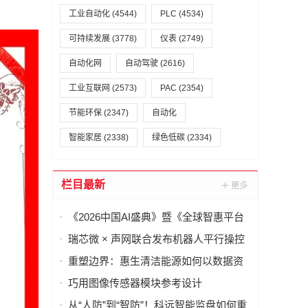
工业自动化
(4544)
PLC
(4534)
可持续发展
(3778)
仪表
(2749)
自动化网
自动驾驶
(2616)
工业互联网
(2573)
PAC
(2354)
节能环保
(2347)
自动化
智能家居
(2338)
绿色低碳
(2334)
栏目最新
《2026中国AI盛典》暨《全球智惠平台
·AI语料场景合作清单》在上海启动
瑞芯微 × 声网联合发布机器人平行操控
一体化解决方案
重塑边界：惠生清洁能源如何以数据资
产重构海外工程交付
巧用图像传感器模块参考设计
（PRISM），简化成像设备从设计到制
从“人防”到“智防”！科远智能监盘如何重