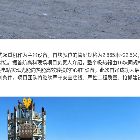
起重机作为主吊设备。首块就位的管屏规格为2.865米×22.5米
准对接。据首航高科现场项目负责人介绍，整个吸热器由16块同规
热电站实现光能向热能高效转换的"心脏"设备。此次首吊成功为
利条件，项目团队将继续严守安全底线、严控工程质量、抢抓建