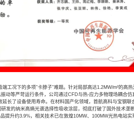
况下的多项"卡脖子"难题。针对局部高达1.2MW/m²的高热
风振动等严苛运行条件，公司通过CFD与热-应力多物理场耦合仿
效延长了设备使用寿命。在材料国产化领域，首航高科与宝钢联
共同研发的纳米高熵光谱选择性吸收涂层，彻底打破了国外技术垄
提升约3.9%，相关技术已在敦煌10MW、100MW光热电站实