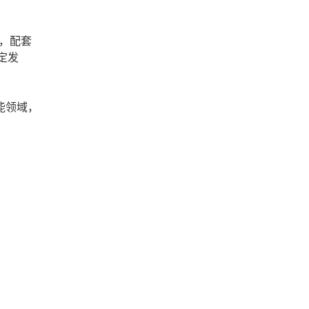
，配套
定发
能领域，