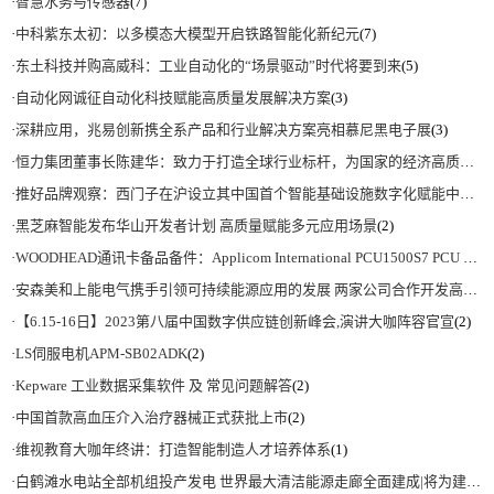
·
智慧水务与传感器
(7)
·
中科紫东太初：以多模态大模型开启铁路智能化新纪元
(7)
·
东土科技并购高威科：工业自动化的“场景驱动”时代将要到来
(5)
·
自动化网诚征自动化科技赋能高质量发展解决方案
(3)
·
深耕应用，兆易创新携全系产品和行业解决方案亮相慕尼黑电子展
(3)
·
恒力集团董事长陈建华：致力于打造全球行业标杆，为国家的经济高质量发展贡献更大力量|上海电气集团党委书记、董事长吴磊来访
·
推好品牌观察：西门子在沪设立其中国首个智能基础设施数字化赋能中心
(2)
·
黑芝麻智能发布华山开发者计划 高质量赋能多元应用场景
(2)
·
WOODHEAD通讯卡备品备件：Applicom International PCU1500S7 PCU 1500 S7 V4.5.0
·
安森美和上能电气携手引领可持续能源应用的发展 两家公司合作开发高性能储能和太阳能组串式逆变器方案 以实现可持续的未来
·
【6.15-16日】2023第八届中国数字供应链创新峰会,演讲大咖阵容官宣
(2)
·
LS伺服电机APM-SB02ADK
(2)
·
Kepware 工业数据采集软件 及 常见问题解答
(2)
·
中国首款高血压介入治疗器械正式获批上市
(2)
·
维视教育大咖年终讲：打造智能制造人才培养体系
(1)
·
白鹤滩水电站全部机组投产发电 世界最大清洁能源走廊全面建成|将为建设新型能源体系、保障国家能源安全、实现“双碳”目标提供有力支撑