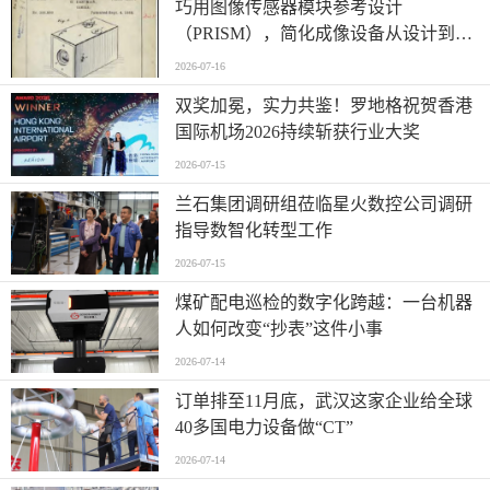
巧用图像传感器模块参考设计
（PRISM），简化成像设备从设计到制
造的全流程
2026-07-16
双奖加冕，实力共鉴！罗地格祝贺香港
国际机场2026持续斩获行业大奖
2026-07-15
兰石集团调研组莅临星火数控公司调研
指导数智化转型工作
2026-07-15
煤矿配电巡检的数字化跨越：一台机器
人如何改变“抄表”这件小事
2026-07-14
订单排至11月底，武汉这家企业给全球
40多国电力设备做“CT”
2026-07-14