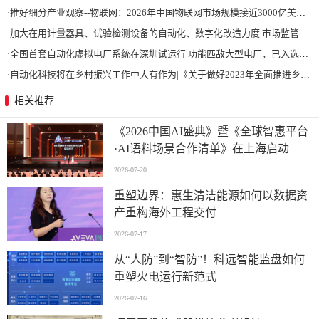
·
推好细分产业观察--物联网：2026年中国物联网市场规模接近3000亿美元 智慧工厂、智慧城市、智慧电网等将占60%以上
·
加大在用计量器具、试验检测设备的自动化、数字化改造力度|市场监管总局 工业和信息化部 关于促进企业计量能力提升的指导意见
·
全国首套自动化虚拟电厂系统在深圳试运行 功能匹敌大型电厂，已入选国际典型案例
·
自动化科技将在乡村振兴工作中大有作为|《关于做好2023年全面推进乡村振兴重点工作的意见》发布
相关推荐
《2026中国AI盛典》暨《全球智惠平台
·AI语料场景合作清单》在上海启动
2026-07-20
重塑边界：惠生清洁能源如何以数据资
产重构海外工程交付
2026-07-17
从“人防”到“智防”！科远智能监盘如何
重塑火电运行新范式
2026-07-16