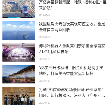
万亿存量翻新潮起，地铁 “控制心脏” 谁
来护航？
2026-07-14
我国运载火箭首次实现可控回收，也是
全球首次网系回收！
2026-07-14
傅利叶机器人乐队亮相奈尔宝全球首家
AI×EI儿童科技馆
2026-07-13
​3亿美元升级枢纽！旧金山机场携手罗
地格，打造美西智能货运新标杆
2026-07-08
打通“实验室研发-场景验证-产业落地”
闭环，知行机器人、港科大（广州）、
北京粤电三方联合解锁城市服务机器人
2026-07-08
规模化应用