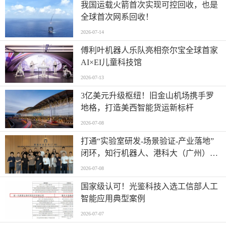
我国运载火箭首次实现可控回收，也是
全球首次网系回收！
2026-07-14
傅利叶机器人乐队亮相奈尔宝全球首家
AI×EI儿童科技馆
2026-07-13
​3亿美元升级枢纽！旧金山机场携手罗
地格，打造美西智能货运新标杆
2026-07-08
打通“实验室研发-场景验证-产业落地”
闭环，知行机器人、港科大（广州）、
北京粤电三方联合解锁城市服务机器人
2026-07-08
规模化应用
国家级认可！光鉴科技入选工信部人工
智能应用典型案例
2026-07-07