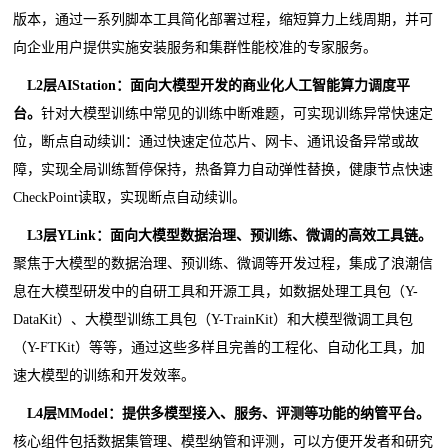
版本，通过一系列脚本工具简化部署过程，缩短算力上线周期，并可
向企业用户提供实施安装服务和集群性能校准的专家服务。
L2
层
AIStation
：面向大模型开发的商业化人工智能算力调度平
台。
针对大模型训练中常见的训练中断难题，可实现训练异常快速定
位，断点自动续训：通过快速定位芯片、网卡、通讯设备异常或故
障，实现全局训练暂停保持，热备算力自动弹性替换，健康节点快速
CheckPoint读取，实现断点自动续训。
L3
层
YLink
：面向大模型数据治理、预训练、微调的高效工具链。
聚焦于大模型的数据治理、预训练、微调等开发过程，集成了浪潮信
息在大模型研发中的自研工具和开源工具，如数据处理工具包（Y-
DataKit）、大模型训练工具包（Y-TrainKit）和大模型微调工具包
（Y-FTKit）等等，通过这些多样且完善的工程化、自动化工具，加
速大模型的训练和开发效率。
L4
层
MModel
：提供多模型接入、服务、评测等功能的纳管平台。
核心组件包括数据集管理、模型纳管和评测，可以方便开发者和研究