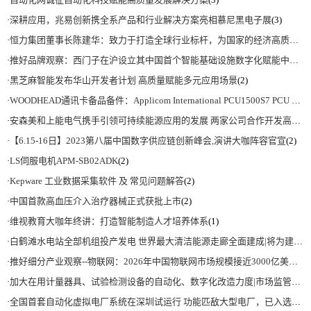
·
深耕应用，兆易创新携全系产品和行业解决方案亮相慕尼黑电子展
(3)
·
恒力集团董事长陈建华：致力于打造全球行业标杆，为国家的经济高质量发展贡献更大力量|上海电气集团党委书记、董事长吴磊来访
·
推好品牌观察：西门子在沪设立其中国首个智能基础设施数字化赋能中心
(2)
·
黑芝麻智能发布华山开发者计划 高质量赋能多元应用场景
(2)
·
WOODHEAD通讯卡备品备件：Applicom International PCU1500S7 PCU 1500 S7 V4.5.0
·
安森美和上能电气携手引领可持续能源应用的发展 两家公司合作开发高性能储能和太阳能组串式逆变器方案 以实现可持续的未来
·
【6.15-16日】2023第八届中国数字供应链创新峰会,演讲大咖阵容官宣
(2)
·
LS伺服电机APM-SB02ADK
(2)
·
Kepware 工业数据采集软件 及 常见问题解答
(2)
·
中国首款高血压介入治疗器械正式获批上市
(2)
·
维视教育大咖年终讲：打造智能制造人才培养体系
(1)
·
白鹤滩水电站全部机组投产发电 世界最大清洁能源走廊全面建成|将为建设新型能源体系、保障国家能源安全、实现“双碳”目标提供有力支撑
·
推好细分产业观察--物联网：2026年中国物联网市场规模接近3000亿美元 智慧工厂、智慧城市、智慧电网等将占60%以上
·
加大在用计量器具、试验检测设备的自动化、数字化改造力度|市场监管总局 工业和信息化部 关于促进企业计量能力提升的指导意见
·
全国首套自动化虚拟电厂系统在深圳试运行 功能匹敌大型电厂，已入选国际典型案例