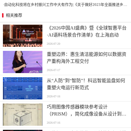
·
自动化科技将在乡村振兴工作中大有作为|《关于做好2023年全面推进乡村振兴重点工作的意见》发布
相关推荐
《2026中国AI盛典》暨《全球智惠平台
·AI语料场景合作清单》在上海启动
2026-07-20
重塑边界：惠生清洁能源如何以数据资
产重构海外工程交付
2026-07-17
从“人防”到“智防”！科远智能监盘如何
重塑火电运行新范式
2026-07-16
巧用图像传感器模块参考设计
（PRISM），简化成像设备从设计到制
造的全流程
2026-07-16