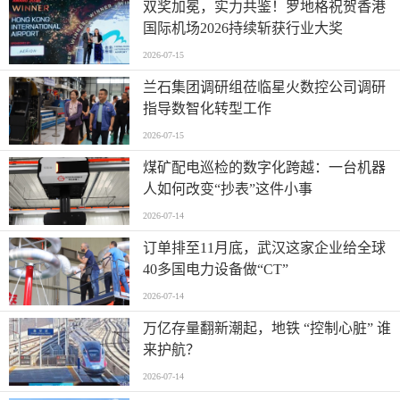
双奖加冕，实力共鉴！罗地格祝贺香港
国际机场2026持续斩获行业大奖
2026-07-15
兰石集团调研组莅临星火数控公司调研
指导数智化转型工作
2026-07-15
煤矿配电巡检的数字化跨越：一台机器
人如何改变“抄表”这件小事
2026-07-14
订单排至11月底，武汉这家企业给全球
40多国电力设备做“CT”
2026-07-14
万亿存量翻新潮起，地铁 “控制心脏” 谁
来护航？
2026-07-14