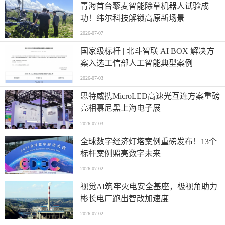
青海首台藜麦智能除草机器人试验成
功！纬尔科技解锁高原新场景
2026-07-07
国家级标杆 | 北斗智联 AI BOX 解决方
案入选工信部人工智能典型案例
2026-07-03
思特威携MicroLED高速光互连方案重磅
亮相慕尼黑上海电子展
2026-07-03
全球数字经济灯塔案例重磅发布！13个
标杆案例照亮数字未来
2026-07-02
视觉AI筑牢火电安全基座，极视角助力
彬长电厂跑出智改加速度
2026-07-02