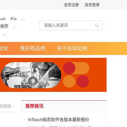
会员注册
|
会员登录
uch
iFix
...
企推荐
...
...
动化
推好新品榜
关于自动化网
应用场
推荐商讯
InTouch组态软件各版本最新报价