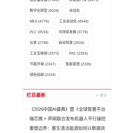
高质量发展
(7396)
新能源汽车
(6471)
数字化转型
(5028)
自动化
MES
(4776)
工业自动化
(4544)
PLC
(4534)
可持续发展
(3778)
仪表
(2749)
自动驾驶
(2616)
工业互联网
(2573)
PAC
(2354)
节能环保
(2347)
智能家居
(2336)
绿色低碳
(2334)
栏目最新
《2026中国AI盛典》暨《全球智惠平台
·AI语料场景合作清单》在上海启动
瑞芯微 × 声网联合发布机器人平行操控
一体化解决方案
重塑边界：惠生清洁能源如何以数据资