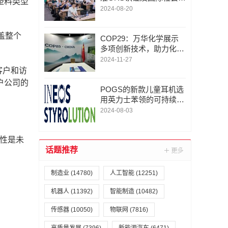
塑料类型
任WRAP认证研讨会
2024-08-20
盖整个
COP29：万华化学展示
多项创新技术，助力化工
行业供应链实现碳中和
2024-11-27
的客户和访
户公司的
POGS的新款儿童耳机选
用英力士苯领的可持续A
BS
2024-08-03
收性是未
话题推荐
制造业
(14780)
人工智能
(12251)
机器人
(11392)
智能制造
(10482)
传感器
(10050)
物联网
(7816)