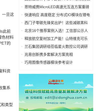
入选工信部人工智能典型案例
思特威携MicroLED高速光互连方案重磅
亮相慕尼黑上海电子展
。一旦这
快速响应 高度稳定 分布式IO模块在锂电
池制造的优势揭秘 | 支持Modbus、
西门子零碳先锋奖出炉！这些减碳黑科
MQTT、OPC UA、Profinet、
技太能打！
北京16个推荐案例入选！工信部公示人
ls此前
EtherCAT、Ethernet/IP、BACnet/IP等多
工智能应用典型案例
绿色材料
种协议
释放航空复材加工产能！山特维克可乐
PET的
满锯齿刃铣刀从源头解决四大铣削工艺
兰石集团调研组莅临星火数控公司调研
痛点
指导数智化转型工作
兆易创新携多套解决方案亮相
CIIF2025，助力人形机器人落地
巧用图像传感器模块参考设计
（PRISM），简化成像设备从设计到制
废料资
造的全流程
收集系
式和类型