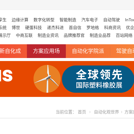
孪生
边缘计算
数字化转型
智能制造
汽车电子
自动驾驶
InTo
系统
博世
硬蛋科技
递杰科进
首自信
罗地格
科商资讯
优
展示厅
中商互联
制造业资讯
品牌推荐官
制造业品荐
百站网络
新自化成
方案应用场
自动化学院派
驾驶自
当前位置：
首页
自动化观世界
方案