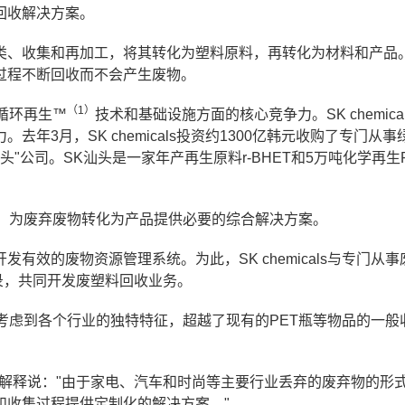
回收解决方案。
类、收集和再加工，将其转化为塑料原料，再转化为材料和产品
过程不断回收而不会产生废物。
（1）
在循环再生™
技术和基础设施方面的核心竞争力。SK chemica
年3月，SK chemicals投资约1300亿韩元收购了专门从事
头"公司。SK汕头是一家年产再生原料r-BHET和5万吨化学再生
新业务，为废弃废物转化为产品提供必要的综合解决方案。
效的废物资源管理系统。为此，SK chemicals与专门从事
录，共同开发废塑料回收业务。
结构，考虑到各个行业的独特特征，超越了现有的PET瓶等物品的一般
yun-suk解释说："由于家电、汽车和时尚等主要行业丢弃的废弃物的形
和收集过程提供定制化的解决方案。"