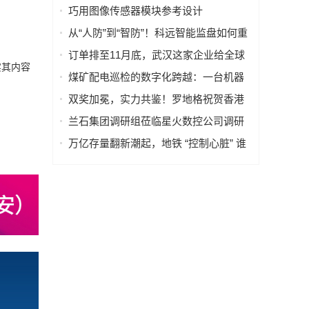
产重构海外工程交付
巧用图像传感器模块参考设计
（PRISM），简化成像设备从设计到制
从“人防”到“智防”！科远智能监盘如何重
造的全流程
塑火电运行新范式
订单排至11月底，武汉这家企业给全球
实其内容
40多国电力设备做“CT”
煤矿配电巡检的数字化跨越：一台机器
人如何改变“抄表”这件小事
双奖加冕，实力共鉴！罗地格祝贺香港
国际机场2026持续斩获行业大奖
兰石集团调研组莅临星火数控公司调研
指导数智化转型工作
万亿存量翻新潮起，地铁 “控制心脏” 谁
来护航？