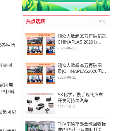
热点话题
观众人数超35万再破纪录
CHINAPLAS 2026 国际
球各种所
橡塑展圆满收官
2026-06-22
可分类回
观众人数超35万再破纪
录|CHINAPLAS2026国际
橡塑展圆满收官
2026-06-11
、家用电
生™材料
SK化学，携手现代汽车
开发可持续汽车
2024-12-11
官员可以
TÜV南德举办全球回收标
准GRS认证及国际社会责