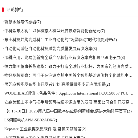
评论排行
·
智慧水务与传感器
(7)
·
中科紫东太初：以多模态大模型开启铁路智能化新纪元
(7)
·
东土科技并购高威科：工业自动化的“场景驱动”时代将要到来
(5)
·
自动化网诚征自动化科技赋能高质量发展解决方案
(3)
·
深耕应用，兆易创新携全系产品和行业解决方案亮相慕尼黑电子展
(3)
·
恒力集团董事长陈建华：致力于打造全球行业标杆，为国家的经济高质量发展贡献更大力量|上海电气集团党委书记、董事长吴磊来访
·
推好品牌观察：西门子在沪设立其中国首个智能基础设施数字化赋能中心
(2)
·
黑芝麻智能发布华山开发者计划 高质量赋能多元应用场景
(2)
·
WOODHEAD通讯卡备品备件：Applicom International PCU1500S7 PCU 1500 S7 V4.5.0
·
安森美和上能电气携手引领可持续能源应用的发展 两家公司合作开发高性能储能和太阳能组串式逆变器方案 以实现可持续的未来
·
【6.15-16日】2023第八届中国数字供应链创新峰会,演讲大咖阵容官宣
(2)
·
LS伺服电机APM-SB02ADK
(2)
·
Kepware 工业数据采集软件 及 常见问题解答
(2)
·
中国首款高血压介入治疗器械正式获批上市
(2)