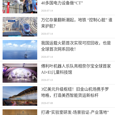
40多国电力设备做“CT”
2026-07-14
万亿存量翻新潮起，地铁 “控制心脏” 谁
来护航？
2026-07-14
我国运载火箭首次实现可控回收，也是
全球首次网系回收！
2026-07-14
傅利叶机器人乐队亮相奈尔宝全球首家
AI×EI儿童科技馆
2026-07-13
​3亿美元升级枢纽！旧金山机场携手罗
地格，打造美西智能货运新标杆
2026-07-08
打通“实验室研发-场景验证-产业落地”