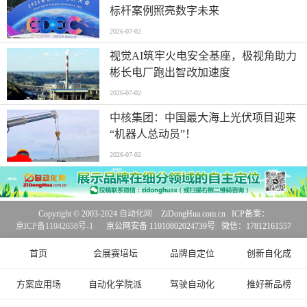
标杆案例照亮数字未来
2026-07-02
视觉AI筑牢火电安全基座，极视角助力
彬长电厂跑出智改加速度
2026-07-02
中核集团：中国最大海上光伏项目迎来
“机器人总动员”！
2026-07-02
Copyright © 2003-2024
自动化网
ZiDongHua.com.cn ICP备案：
京ICP备11042658号-1
京公网安备 11010802024739号 微信：17812161557
首页
会展赛培坛
品牌自定位
创新自化成
方案应用场
自动化学院派
驾驶自动化
推好新品榜