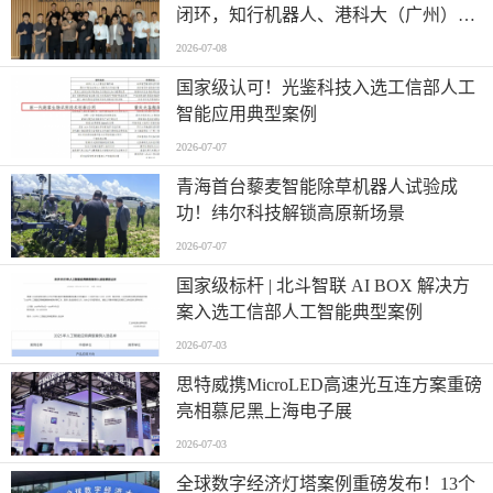
闭环，知行机器人、港科大（广州）、
北京粤电三方联合解锁城市服务机器人
2026-07-08
规模化应用
国家级认可！光鉴科技入选工信部人工
智能应用典型案例
2026-07-07
青海首台藜麦智能除草机器人试验成
功！纬尔科技解锁高原新场景
2026-07-07
国家级标杆 | 北斗智联 AI BOX 解决方
案入选工信部人工智能典型案例
2026-07-03
思特威携MicroLED高速光互连方案重磅
亮相慕尼黑上海电子展
2026-07-03
全球数字经济灯塔案例重磅发布！13个