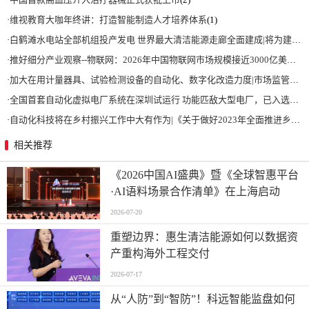
·
维视教育大咖年终讲：打造智能制造人才培养体系
(1)
·
白鹤滩水电站全部机组投产发电 世界最大清洁能源走廊全面建成|将为建设新型能源体系、保障国家能源安全、实现“双碳”目标提供有力支撑
·
推好细分产业观察--物联网：2026年中国物联网市场规模接近3000亿美元 智慧工厂、智慧城市、智慧电网等将占60%以上
·
加大在用计量器具、试验检测设备的自动化、数字化改造力度|市场监管总局 工业和信息化部 关于促进企业计量能力提升的指导意见
·
全国首套自动化虚拟电厂系统在深圳试运行 功能匹敌大型电厂，已入选国际典型案例
·
自动化科技将在乡村振兴工作中大有作为|《关于做好2023年全面推进乡村振兴重点工作的意见》发布
相关推荐
《2026中国AI盛典》暨《全球智惠平台
·AI语料场景合作清单》在上海启动
2026-07-20
重塑边界：惠生清洁能源如何以数据资
产重构海外工程交付
2026-07-17
从“人防”到“智防”！科远智能监盘如何