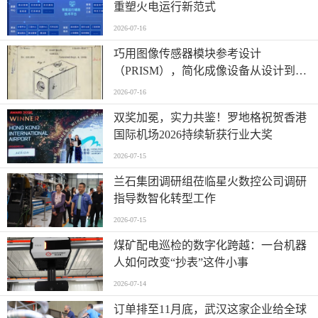
重塑火电运行新范式
2026-07-16
巧用图像传感器模块参考设计
（PRISM），简化成像设备从设计到制
造的全流程
2026-07-16
双奖加冕，实力共鉴！罗地格祝贺香港
国际机场2026持续斩获行业大奖
2026-07-15
兰石集团调研组莅临星火数控公司调研
指导数智化转型工作
2026-07-15
煤矿配电巡检的数字化跨越：一台机器
人如何改变“抄表”这件小事
2026-07-14
订单排至11月底，武汉这家企业给全球