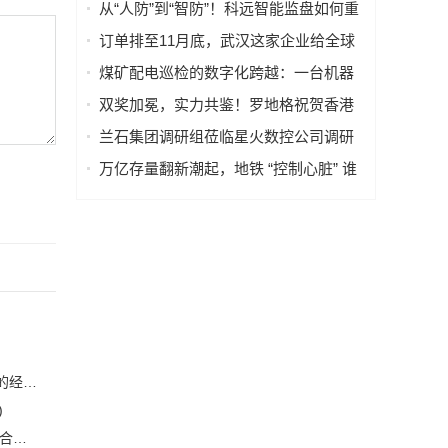
（PRISM），简化成像设备从设计到制
从“人防”到“智防”！科远智能监盘如何重
造的全流程
塑火电运行新范式
订单排至11月底，武汉这家企业给全球
40多国电力设备做“CT”
煤矿配电巡检的数字化跨越：一台机器
人如何改变“抄表”这件小事
双奖加冕，实力共鉴！罗地格祝贺香港
国际机场2026持续斩获行业大奖
兰石集团调研组莅临星火数控公司调研
指导数智化转型工作
万亿存量翻新潮起，地铁 “控制心脏” 谁
来护航？
恒力集团董事长陈建华：致力于打造全球行业标杆，为国家的经济高质量发展贡献更大力量|上海电气集团党委书记、董事长吴磊来访
)
安森美和上能电气携手引领可持续能源应用的发展 两家公司合作开发高性能储能和太阳能组串式逆变器方案 以实现可持续的未来
(2)