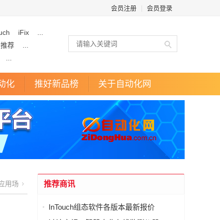
会员注册
|
会员登录
uch
iFix
...
企推荐
...
...
动化
推好新品榜
关于自动化网
应用场
推荐商讯
InTouch组态软件各版本最新报价