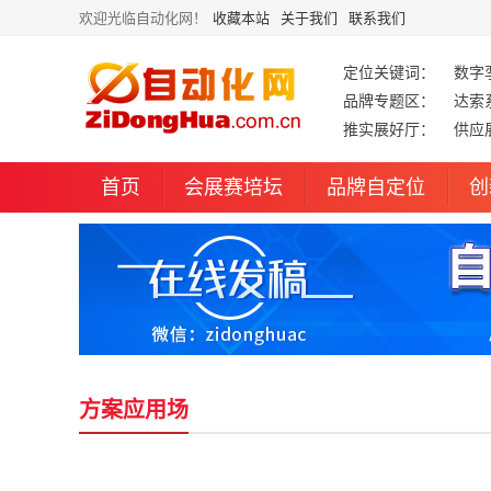
欢迎光临自动化网！
收藏本站
关于我们
联系我们
定位关键词：
数字
品牌专题区：
达索
推实展好厅：
供应
首页
会展赛培坛
品牌自定位
创
方案应用场