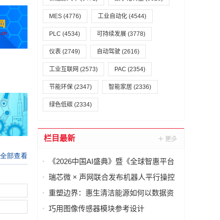
MES
(4776)
工业自动化
(4544)
PLC
(4534)
可持续发展
(3778)
仪表
(2749)
自动驾驶
(2616)
工业互联网
(2573)
PAC
(2354)
节能环保
(2347)
智能家居
(2336)
绿色低碳
(2334)
栏目最新
《2026中国AI盛典》暨《全球智惠平台
·AI语料场景合作清单》在上海启动
瑞芯微 × 声网联合发布机器人平行操控
一体化解决方案
重塑边界：惠生清洁能源如何以数据资
产重构海外工程交付
巧用图像传感器模块参考设计