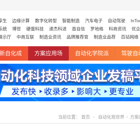
孪生
边缘计算
数字化转型
智能制造
汽车电子
自动驾驶
InTo
系统
博世
硬蛋科技
递杰科进
首自信
罗地格
科商资讯
优
展示厅
中商互联
制造业资讯
品牌推荐官
制造业品荐
百站网络
新自化成
方案应用场
自动化学院派
驾驶自
当前位置：
首页
自动化观世界
方案