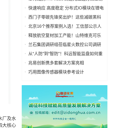
亮相慕尼黑上海电子展
快速响应 高度稳定 分布式IO模块在锂电
池制造的优势揭秘 | 支持Modbus、
西门子零碳先锋奖出炉！这些减碳黑科
MQTT、OPC UA、Profinet、
技太能打！
北京16个推荐案例入选！工信部公示人
EtherCAT、Ethernet/IP、BACnet/IP等多
工智能应用典型案例
种协议
释放航空复材加工产能！山特维克可乐
满锯齿刃铣刀从源头解决四大铣削工艺
兰石集团调研组莅临星火数控公司调研
痛点
指导数智化转型工作
从“人防”到“智防”！科远智能监盘如何重
塑火电运行新范式
兆易创新携多套解决方案亮相
CIIF2025，助力人形机器人落地
巧用图像传感器模块参考设计
（PRISM），简化成像设备从设计到制
造的全流程
水厂及水
四大核心