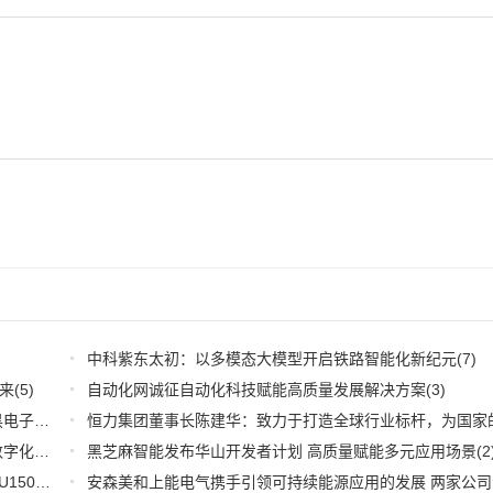
中科紫东太初：以多模态大模型开启铁路智能化新纪元
(7)
来
(5)
自动化网诚征自动化科技赋能高质量发展解决方案
(3)
深耕应用，兆易创新携全系产品和行业解决方案亮相慕尼黑电子展
(3)
推好品牌观察：西门子在沪设立其中国首个智能基础设施数字化赋能中心
黑芝麻智能发布华山开发者计划 高质量赋能多元应用场景
(2)
(2
WOODHEAD通讯卡备品备件：Applicom International PCU1500S7 PCU 1500 S7 V4.5.0
(2)