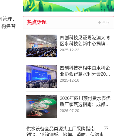
同管理，
热点话题
，构建智
四创科技见证粤港澳大湾
区水科技创新中心揭牌成
立
2025-12-22
四创科技亮相中国水利企
业协会智慧水利分会2025
年会
2025-12-16
2026年四川预付费水表优
质厂家甄选指南：成都旋
翼式水表/成都智能水表/
2026-07-20
成都水表/权威推荐与行
业深度分析
供水设备全品类源头工厂采购指南——不
锈钢、镀锌钢板、地埋、消防、保温水箱