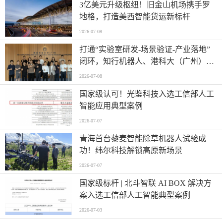
​3亿美元升级枢纽！旧金山机场携手罗
地格，打造美西智能货运新标杆
2026-07-08
打通“实验室研发-场景验证-产业落地”
闭环，知行机器人、港科大（广州）、
北京粤电三方联合解锁城市服务机器人
2026-07-08
规模化应用
国家级认可！光鉴科技入选工信部人工
智能应用典型案例
2026-07-07
青海首台藜麦智能除草机器人试验成
功！纬尔科技解锁高原新场景
2026-07-07
国家级标杆 | 北斗智联 AI BOX 解决方
案入选工信部人工智能典型案例
2026-07-03