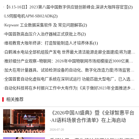
·
【6.15-16日】2023第八届中国数字供应链创新峰会,演讲大咖阵容官宣
(2)
·
LS伺服电机APM-SB02ADK
(2)
·
Kepware 工业数据采集软件 及 常见问题解答
(2)
·
中国首款高血压介入治疗器械正式获批上市
(2)
·
维视教育大咖年终讲：打造智能制造人才培养体系
(1)
·
白鹤滩水电站全部机组投产发电 世界最大清洁能源走廊全面建成|将为建设新型能源体系、保障国家能源安全、实现“双碳”目标提供有力支撑
·
推好细分产业观察--物联网：2026年中国物联网市场规模接近3000亿美元 智慧工厂、智慧城市、智慧电网等将占60%以上
·
加大在用计量器具、试验检测设备的自动化、数字化改造力度|市场监管总局 工业和信息化部 关于促进企业计量能力提升的指导意见
·
全国首套自动化虚拟电厂系统在深圳试运行 功能匹敌大型电厂，已入选国际典型案例
·
自动化科技将在乡村振兴工作中大有作为|《关于做好2023年全面推进乡村振兴重点工作的意见》发布
相关推荐
《2026中国AI盛典》暨《全球智惠平台
·AI语料场景合作清单》在上海启动
2026-07-20