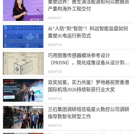
重塑边界：惠生清洁能源如何以数据资
产重构海外工程交付
2026-07-17
从“人防”到“智防”！科远智能监盘如何
重塑火电运行新范式
2026-07-16
巧用图像传感器模块参考设计
（PRISM），简化成像设备从设计到制
造的全流程
2026-07-16
双奖加冕，实力共鉴！罗地格祝贺香港
国际机场2026持续斩获行业大奖
2026-07-15
兰石集团调研组莅临星火数控公司调研
指导数智化转型工作
2026-07-15