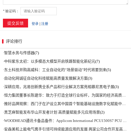
评论排行
·
智慧水务与传感器
(7)
·
中科紫东太初：以多模态大模型开启铁路智能化新纪元
(7)
·
东土科技并购高威科：工业自动化的“场景驱动”时代将要到来
(5)
·
自动化网诚征自动化科技赋能高质量发展解决方案
(3)
·
深耕应用，兆易创新携全系产品和行业解决方案亮相慕尼黑电子展
(3)
·
恒力集团董事长陈建华：致力于打造全球行业标杆，为国家的经济高质量发展贡献更大力量|上海电气集团党委书记、董事长吴磊来访
·
推好品牌观察：西门子在沪设立其中国首个智能基础设施数字化赋能中心
(2)
·
黑芝麻智能发布华山开发者计划 高质量赋能多元应用场景
(2)
·
WOODHEAD通讯卡备品备件：Applicom International PCU1500S7 PCU 1500 S7 V4.5.0
·
安森美和上能电气携手引领可持续能源应用的发展 两家公司合作开发高性能储能和太阳能组串式逆变器方案 以实现可持续的未来