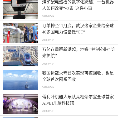
煤矿配电巡检的数字化跨越：一台机器
人如何改变“抄表”这件小事
2026-07-14
订单排至11月底，武汉这家企业给全球
40多国电力设备做“CT”
2026-07-14
万亿存量翻新潮起，地铁 “控制心脏” 谁
来护航？
2026-07-14
我国运载火箭首次实现可控回收，也是
全球首次网系回收！
2026-07-14
傅利叶机器人乐队亮相奈尔宝全球首家
AI×EI儿童科技馆
2026-07-13