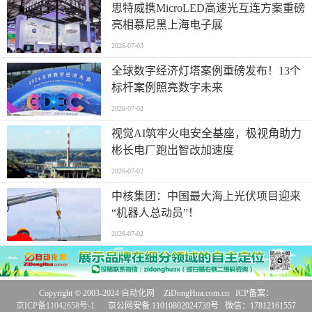
思特威携MicroLED高速光互连方案重磅
亮相慕尼黑上海电子展
2026-07-03
全球数字经济灯塔案例重磅发布！13个
标杆案例照亮数字未来
2026-07-02
视觉AI筑牢火电安全基座，极视角助力
彬长电厂跑出智改加速度
2026-07-02
中核集团：中国最大海上光伏项目迎来
“机器人总动员”！
2026-07-02
Copyright © 2003-2024
自动化网
ZiDongHua.com.cn ICP备案：
京ICP备11042658号-1
京公网安备 11010802024739号 微信：17812161557