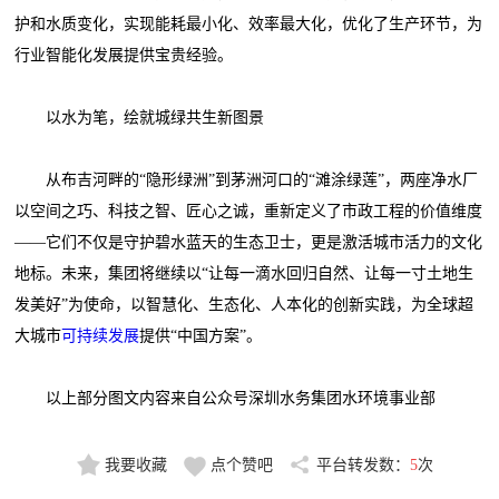
护和水质变化，实现能耗最小化、效率最大化，优化了生产环节，为
行业智能化发展提供宝贵经验。
以水为笔，绘就城绿共生新图景
从布吉河畔的“隐形绿洲”到茅洲河口的“滩涂绿莲”，两座净水厂
以空间之巧、科技之智、匠心之诚，重新定义了市政工程的价值维度
——它们不仅是守护碧水蓝天的生态卫士，更是激活城市活力的文化
地标。未来，集团将继续以“让每一滴水回归自然、让每一寸土地生
发美好”为使命，以智慧化、生态化、人本化的创新实践，为全球超
大城市
可持续发展
提供“中国方案”。
以上部分图文内容来自公众号深圳水务集团水环境事业部
我要收藏
点个赞吧
平台转发数：
5
次