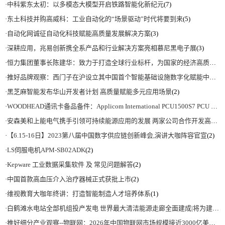
·
中科紫东太初：以多模态大模型开启铁路智能化新纪元
(7)
·
东土科技并购高威科：工业自动化的“场景驱动”时代将要到来
(5)
·
自动化网诚征自动化科技赋能高质量发展解决方案
(3)
·
深耕应用，兆易创新携全系产品和行业解决方案亮相慕尼黑电子展
(3)
·
恒力集团董事长陈建华：致力于打造全球行业标杆，为国家的经济高质量发展贡献更大力量|上海电气集团党委书记、董事长吴磊来访
·
推好品牌观察：西门子在沪设立其中国首个智能基础设施数字化赋能中心
(2)
·
黑芝麻智能发布华山开发者计划 高质量赋能多元应用场景
(2)
·
WOODHEAD通讯卡备品备件：Applicom International PCU1500S7 PCU 1500 S7 V4.5.0
·
安森美和上能电气携手引领可持续能源应用的发展 两家公司合作开发高性能储能和太阳能组串式逆变器方案 以实现可持续的未来
·
【6.15-16日】2023第八届中国数字供应链创新峰会,演讲大咖阵容官宣
(2)
·
LS伺服电机APM-SB02ADK
(2)
·
Kepware 工业数据采集软件 及 常见问题解答
(2)
·
中国首款高血压介入治疗器械正式获批上市
(2)
·
维视教育大咖年终讲：打造智能制造人才培养体系
(1)
·
白鹤滩水电站全部机组投产发电 世界最大清洁能源走廊全面建成|将为建设新型能源体系、保障国家能源安全、实现“双碳”目标提供有力支撑
·
推好细分产业观察--物联网：2026年中国物联网市场规模接近3000亿美元 智慧工厂、智慧城市、智慧电网等将占60%以上