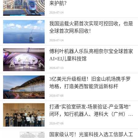
来护航？
2026-07-14
我国运载火箭首次实现可控回收，也是
全球首次网系回收！
2026-07-14
傅利叶机器人乐队亮相奈尔宝全球首家
AI×EI儿童科技馆
2026-07-13
​3亿美元升级枢纽！旧金山机场携手罗
地格，打造美西智能货运新标杆
2026-07-08
打通“实验室研发-场景验证-产业落地”
闭环，知行机器人、港科大（广州）、
北京粤电三方联合解锁城市服务机器人
2026-07-08
规模化应用
国家级认可！光鉴科技入选工信部人工