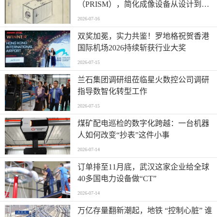
（PRISM），简化成像设备从设计到制
造的全流程
2026-07-16
双奖加冕，实力共鉴！罗地格祝贺香港
国际机场2026持续斩获行业大奖
2026-07-15
兰石集团调研组莅临星火数控公司调研
指导数智化转型工作
2026-07-15
煤矿配电巡检的数字化跨越：一台机器
人如何改变“抄表”这件小事
2026-07-14
订单排至11月底，武汉这家企业给全球
40多国电力设备做“CT”
2026-07-14
万亿存量翻新潮起，地铁 “控制心脏” 谁