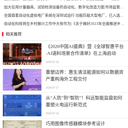
·
加大在用计量器具、试验检测设备的自动化、数字化改造力度|市场监管总局 工业和信息化部 关于促进企业计量能力提升的指导意见
·
全国首套自动化虚拟电厂系统在深圳试运行 功能匹敌大型电厂，已入选国际典型案例
·
自动化科技将在乡村振兴工作中大有作为|《关于做好2023年全面推进乡村振兴重点工作的意见》发布
相关推荐
《2026中国AI盛典》暨《全球智惠平台
·AI语料场景合作清单》在上海启动
2026-07-20
重塑边界：惠生清洁能源如何以数据资
产重构海外工程交付
2026-07-17
从“人防”到“智防”！科远智能监盘如何
重塑火电运行新范式
2026-07-16
巧用图像传感器模块参考设计