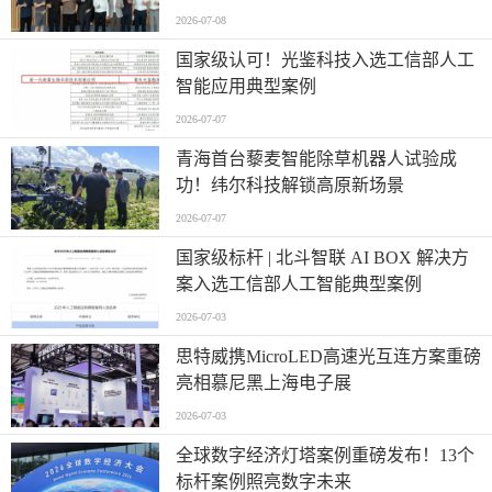
北京粤电三方联合解锁城市服务机器人
2026-07-08
规模化应用
国家级认可！光鉴科技入选工信部人工
智能应用典型案例
2026-07-07
青海首台藜麦智能除草机器人试验成
功！纬尔科技解锁高原新场景
2026-07-07
国家级标杆 | 北斗智联 AI BOX 解决方
案入选工信部人工智能典型案例
2026-07-03
思特威携MicroLED高速光互连方案重磅
亮相慕尼黑上海电子展
2026-07-03
全球数字经济灯塔案例重磅发布！13个
标杆案例照亮数字未来