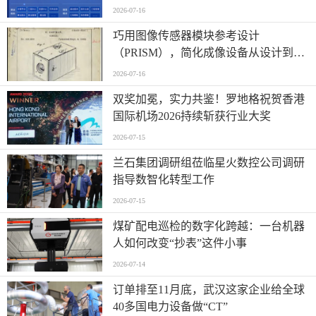
2026-07-16
巧用图像传感器模块参考设计
（PRISM），简化成像设备从设计到制
造的全流程
2026-07-16
双奖加冕，实力共鉴！罗地格祝贺香港
国际机场2026持续斩获行业大奖
2026-07-15
兰石集团调研组莅临星火数控公司调研
指导数智化转型工作
2026-07-15
煤矿配电巡检的数字化跨越：一台机器
人如何改变“抄表”这件小事
2026-07-14
订单排至11月底，武汉这家企业给全球
40多国电力设备做“CT”