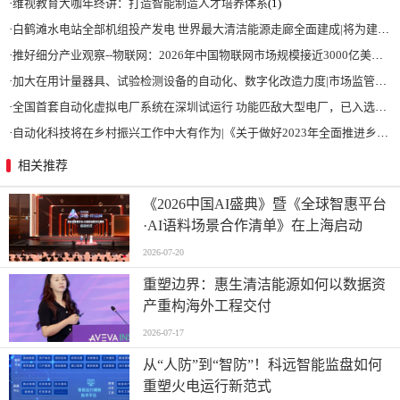
·
维视教育大咖年终讲：打造智能制造人才培养体系
(1)
·
白鹤滩水电站全部机组投产发电 世界最大清洁能源走廊全面建成|将为建设新型能源体系、保障国家能源安全、实现“双碳”目标提供有力支撑
·
推好细分产业观察--物联网：2026年中国物联网市场规模接近3000亿美元 智慧工厂、智慧城市、智慧电网等将占60%以上
·
加大在用计量器具、试验检测设备的自动化、数字化改造力度|市场监管总局 工业和信息化部 关于促进企业计量能力提升的指导意见
·
全国首套自动化虚拟电厂系统在深圳试运行 功能匹敌大型电厂，已入选国际典型案例
·
自动化科技将在乡村振兴工作中大有作为|《关于做好2023年全面推进乡村振兴重点工作的意见》发布
相关推荐
《2026中国AI盛典》暨《全球智惠平台
·AI语料场景合作清单》在上海启动
2026-07-20
重塑边界：惠生清洁能源如何以数据资
产重构海外工程交付
2026-07-17
从“人防”到“智防”！科远智能监盘如何
重塑火电运行新范式