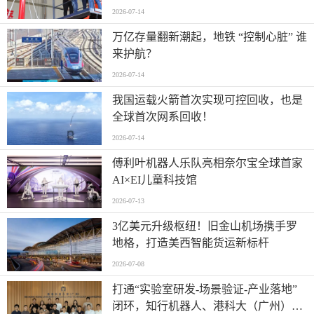
2026-07-14
万亿存量翻新潮起，地铁 “控制心脏” 谁
来护航？
2026-07-14
我国运载火箭首次实现可控回收，也是
全球首次网系回收！
2026-07-14
傅利叶机器人乐队亮相奈尔宝全球首家
AI×EI儿童科技馆
2026-07-13
​3亿美元升级枢纽！旧金山机场携手罗
地格，打造美西智能货运新标杆
2026-07-08
打通“实验室研发-场景验证-产业落地”
闭环，知行机器人、港科大（广州）、