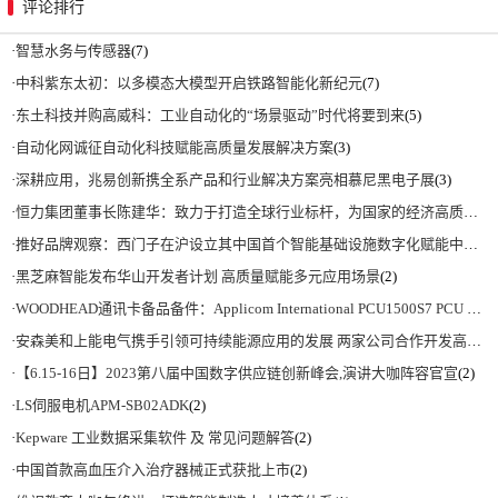
评论排行
·
智慧水务与传感器
(7)
·
中科紫东太初：以多模态大模型开启铁路智能化新纪元
(7)
·
东土科技并购高威科：工业自动化的“场景驱动”时代将要到来
(5)
·
自动化网诚征自动化科技赋能高质量发展解决方案
(3)
·
深耕应用，兆易创新携全系产品和行业解决方案亮相慕尼黑电子展
(3)
·
恒力集团董事长陈建华：致力于打造全球行业标杆，为国家的经济高质量发展贡献更大力量|上海电气集团党委书记、董事长吴磊来访
·
推好品牌观察：西门子在沪设立其中国首个智能基础设施数字化赋能中心
(2)
·
黑芝麻智能发布华山开发者计划 高质量赋能多元应用场景
(2)
·
WOODHEAD通讯卡备品备件：Applicom International PCU1500S7 PCU 1500 S7 V4.5.0
·
安森美和上能电气携手引领可持续能源应用的发展 两家公司合作开发高性能储能和太阳能组串式逆变器方案 以实现可持续的未来
·
【6.15-16日】2023第八届中国数字供应链创新峰会,演讲大咖阵容官宣
(2)
·
LS伺服电机APM-SB02ADK
(2)
·
Kepware 工业数据采集软件 及 常见问题解答
(2)
·
中国首款高血压介入治疗器械正式获批上市
(2)