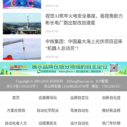
2026-07-02
视觉AI筑牢火电安全基座，极视角助力
彬长电厂跑出智改加速度
2026-07-02
中核集团：中国最大海上光伏项目迎来
“机器人总动员”！
2026-07-02
Copyright © 2003-2024
自动化网
ZiDongHua.com.cn ICP备案：
京ICP备11042658号-1
京公网安备 11010802024739号 微信：17812161557
首页
会展赛培坛
品牌自定位
创新自化成
方案应用场
自动化学院派
驾驶自动化
推好新品榜
自动化者人文
动感惠民生
设计自动化
热门专栏榜