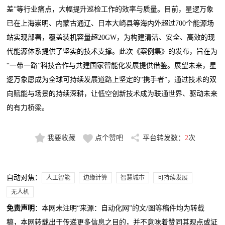
差”等行业痛点，大幅提升巡检工作的效率与质量。目前，星逻万象
已在上海崇明、内蒙古通辽、日本大崎县等海内外超过700个能源场
站实现部署，覆盖装机容量超20GW，为构建清洁、安全、高效的现
代能源体系提供了坚实的技术支撑。此次《案例集》的发布，旨在为
“一带一路”科技合作与共建国家智能化发展提供借鉴。展望未来，星
逻万象愿成为全球可持续发展道路上坚定的“携手者”，通过技术的双
向赋能与场景的持续深耕，让低空创新技术成为联通世界、驱动未来
的有力桥梁。
我要收藏
点个赞吧
平台转发数：
2
次
自动对焦：
人工智能
边缘计算
智慧城市
可持续发展
无人机
免责声明
：本网未注明“来源：自动化网”的文/图等稿件均为转载
稿，本网转载出于传递更多信息之目的，并不意味着赞同其观点或证