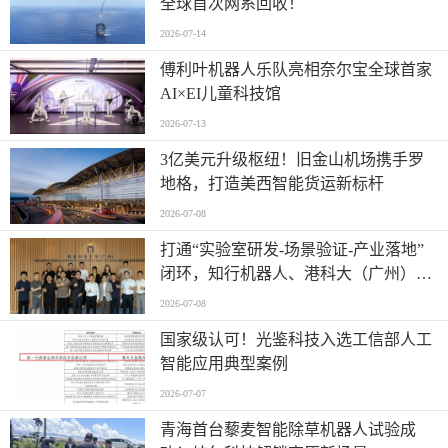
全球首次网系回收！
2026-07-14
傅利叶机器人乐队亮相奈尔宝全球首家
AI×EI儿童科技馆
2026-07-13
​3亿美元升级枢纽！旧金山机场携手罗
地格，打造美西智能货运新标杆
2026-07-08
打通“实验室研发-场景验证-产业落地”
闭环，知行机器人、港科大（广州）、
北京粤电三方联合解锁城市服务机器人
2026-07-08
规模化应用
国家级认可！光鉴科技入选工信部人工
智能应用典型案例
2026-07-07
青海首台藜麦智能除草机器人试验成