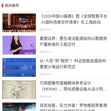
相关推荐
《2026中国AI盛典》暨《全球智惠平台
·AI语料场景合作清单》在上海启动
2026-07-20
重塑边界：惠生清洁能源如何以数据资
产重构海外工程交付
2026-07-17
从“人防”到“智防”！科远智能监盘如何
重塑火电运行新范式
2026-07-16
巧用图像传感器模块参考设计
（PRISM），简化成像设备从设计到制
造的全流程
2026-07-16
双奖加冕，实力共鉴！罗地格祝贺香港