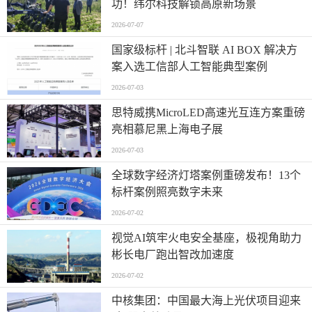
功！纬尔科技解锁高原新场景
2026-07-07
国家级标杆 | 北斗智联 AI BOX 解决方
案入选工信部人工智能典型案例
2026-07-03
思特威携MicroLED高速光互连方案重磅
亮相慕尼黑上海电子展
2026-07-03
全球数字经济灯塔案例重磅发布！13个
标杆案例照亮数字未来
2026-07-02
视觉AI筑牢火电安全基座，极视角助力
彬长电厂跑出智改加速度
2026-07-02
中核集团：中国最大海上光伏项目迎来