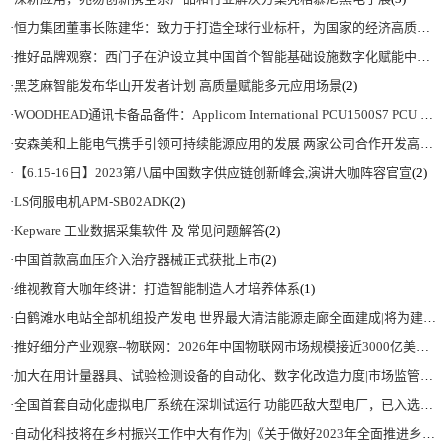
·
恒力集团董事长陈建华：致力于打造全球行业标杆，为国家的经济高质量发展贡献更大力量|上海电气集团党委书记、董事长吴磊来访
·
推好品牌观察：西门子在沪设立其中国首个智能基础设施数字化赋能中心
(2)
·
黑芝麻智能发布华山开发者计划 高质量赋能多元应用场景
(2)
·
WOODHEAD通讯卡备品备件：Applicom International PCU1500S7 PCU 1500 S7 V4.5.0
·
安森美和上能电气携手引领可持续能源应用的发展 两家公司合作开发高性能储能和太阳能组串式逆变器方案 以实现可持续的未来
·
【6.15-16日】2023第八届中国数字供应链创新峰会,演讲大咖阵容官宣
(2)
·
LS伺服电机APM-SB02ADK
(2)
·
Kepware 工业数据采集软件 及 常见问题解答
(2)
·
中国首款高血压介入治疗器械正式获批上市
(2)
·
维视教育大咖年终讲：打造智能制造人才培养体系
(1)
·
白鹤滩水电站全部机组投产发电 世界最大清洁能源走廊全面建成|将为建设新型能源体系、保障国家能源安全、实现“双碳”目标提供有力支撑
·
推好细分产业观察--物联网：2026年中国物联网市场规模接近3000亿美元 智慧工厂、智慧城市、智慧电网等将占60%以上
·
加大在用计量器具、试验检测设备的自动化、数字化改造力度|市场监管总局 工业和信息化部 关于促进企业计量能力提升的指导意见
·
全国首套自动化虚拟电厂系统在深圳试运行 功能匹敌大型电厂，已入选国际典型案例
·
自动化科技将在乡村振兴工作中大有作为|《关于做好2023年全面推进乡村振兴重点工作的意见》发布