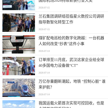
国际机场2026持续斩获行业大奖
2026-07-15
兰石集团调研组莅临星火数控公司调研
指导数智化转型工作
2026-07-15
煤矿配电巡检的数字化跨越：一台机器
人如何改变“抄表”这件小事
2026-07-14
订单排至11月底，武汉这家企业给全球
40多国电力设备做“CT”
2026-07-14
万亿存量翻新潮起，地铁 “控制心脏” 谁
来护航？
2026-07-14
我国运载火箭首次实现可控回收，也是