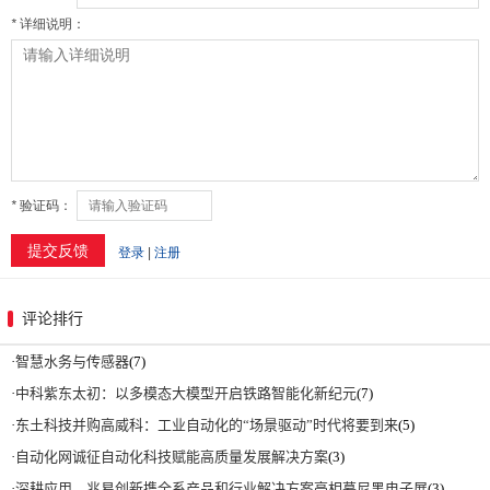
评论排行
·
智慧水务与传感器
(7)
·
中科紫东太初：以多模态大模型开启铁路智能化新纪元
(7)
·
东土科技并购高威科：工业自动化的“场景驱动”时代将要到来
(5)
·
自动化网诚征自动化科技赋能高质量发展解决方案
(3)
·
深耕应用，兆易创新携全系产品和行业解决方案亮相慕尼黑电子展
(3)