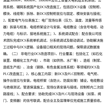
涵盖300MW、600MW、1000MW及以上容量火电机组主机系统、公
用系统、辅网系统国产化DCS改造施工，包括旧DCS设备（控制柜、
模块、线缆等）拆除、新DCS控制柜就位与固定、模块安装与接线；
2、配套电气与仪表施工：电厂现场仪表（压力、温度、流量等传感
器）拆装与校准、电缆桥架设计与安装、电缆敷设（含信号电缆、动
力电缆）与标识、接地系统施工；3、系统调试配合：配合我公司技
术团队完成DCS系统单机调试、分系统调试及联动调试，协助解决施
工过程中与DCS逻辑、设备接口相关的现场问题，保障调试数据准
确。（二） 非电行业DCS改造项目1、行业覆盖：包括化工（如石化
装置、精细化工生产线）、市政（如供热、水厂等）、造纸（制浆、
造纸生产线）、冶金（钢铁、有色金属冶炼系统）等领域的DCS及
PLC改造施工；2、核心施工内容：新DCS及PLC控制柜、电气柜、
操作台就位与安装，电缆桥架（含防火、防腐处理）铺设，电缆敷设
与绝缘测试，管道保温施工，现场仪表安装与接线，控制柜内二次回
路接线；3、配合要求：协助完成DCS及PLC与现场设备（如泵、阀
门、变频器）的信号联调，配合业主及监理单位完成施工质量验收。