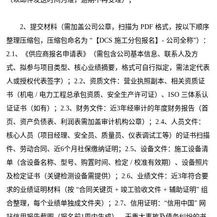
2、提交材料（需加盖公司公章，扫描为 PDF 格式，按以下顺序
整理压缩包，压缩包命名为 “【DCS 施工分包报名】- 公司全称”）：
2.1、《供应商报名申请表》（需包含公司基本信息、联系人及方
式、拟参与项目类型、核心业绩摘要，格式可自行拟定，需法定代表
人或授权代表签字）；2.2、资质文件：营业执照副本、相关资质证
书（机电 / 电力工程总承包资质、安全生产许可证）、ISO 三体系认
证证书（如有）；2.3、财务文件：近3年经审计的年度财务报告（首
页、资产负债表、利润表需加盖审计机构公章）；2.4、人员文件：
核心人员（项目经理、安全员、质量员、仪表调试工等）的证书扫描
件、劳动合同、近6个月社保缴纳证明；2.5、设备文件：施工设备清
单（含设备名称、型号、购置时间、检定 / 校准有效期）、设备照片
及检定证书（关键检测设备需提供）；2.6、业绩文件：近3年符合要
求的业绩证明材料（按 “合同关键页 + 竣工验收文件 + 辅助证明” 组
合整理，每个业绩单独成文件夹）；2.7、信用证明：“信用中国” 网
站信用报告截图（报名前1周内生成）、无重大事故及债务纠纷的书