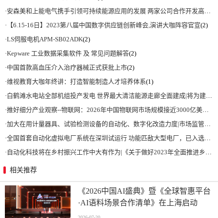
·
安森美和上能电气携手引领可持续能源应用的发展 两家公司合作开发高性能储能和太阳能组串式逆变器方案 以实现可持续的未来
·
【6.15-16日】2023第八届中国数字供应链创新峰会,演讲大咖阵容官宣
(2)
·
LS伺服电机APM-SB02ADK
(2)
·
Kepware 工业数据采集软件 及 常见问题解答
(2)
·
中国首款高血压介入治疗器械正式获批上市
(2)
·
维视教育大咖年终讲：打造智能制造人才培养体系
(1)
·
白鹤滩水电站全部机组投产发电 世界最大清洁能源走廊全面建成|将为建设新型能源体系、保障国家能源安全、实现“双碳”目标提供有力支撑
·
推好细分产业观察--物联网：2026年中国物联网市场规模接近3000亿美元 智慧工厂、智慧城市、智慧电网等将占60%以上
·
加大在用计量器具、试验检测设备的自动化、数字化改造力度|市场监管总局 工业和信息化部 关于促进企业计量能力提升的指导意见
·
全国首套自动化虚拟电厂系统在深圳试运行 功能匹敌大型电厂，已入选国际典型案例
·
自动化科技将在乡村振兴工作中大有作为|《关于做好2023年全面推进乡村振兴重点工作的意见》发布
相关推荐
《2026中国AI盛典》暨《全球智惠平台
·AI语料场景合作清单》在上海启动
2026-07-20