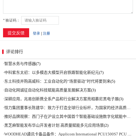
评论排行
·
智慧水务与传感器
(7)
·
中科紫东太初：以多模态大模型开启铁路智能化新纪元
(7)
·
东土科技并购高威科：工业自动化的“场景驱动”时代将要到来
(5)
·
自动化网诚征自动化科技赋能高质量发展解决方案
(3)
·
深耕应用，兆易创新携全系产品和行业解决方案亮相慕尼黑电子展
(3)
·
恒力集团董事长陈建华：致力于打造全球行业标杆，为国家的经济高质量发展贡献更大力量|上海电气集团党委书记、董事长吴磊来访
·
推好品牌观察：西门子在沪设立其中国首个智能基础设施数字化赋能中心
(2)
·
黑芝麻智能发布华山开发者计划 高质量赋能多元应用场景
(2)
·
WOODHEAD通讯卡备品备件：Applicom International PCU1500S7 PCU 1500 S7 V4.5.0