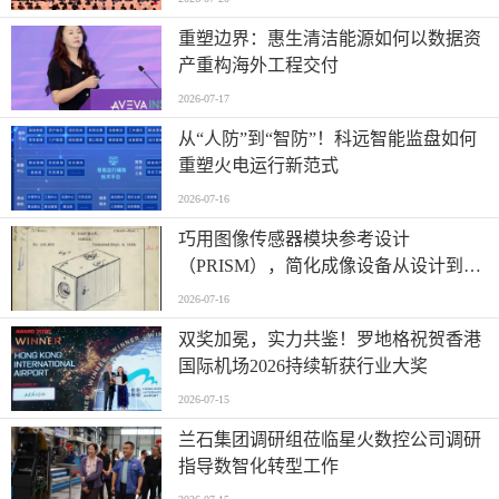
重塑边界：惠生清洁能源如何以数据资
产重构海外工程交付
2026-07-17
从“人防”到“智防”！科远智能监盘如何
重塑火电运行新范式
2026-07-16
巧用图像传感器模块参考设计
（PRISM），简化成像设备从设计到制
造的全流程
2026-07-16
双奖加冕，实力共鉴！罗地格祝贺香港
国际机场2026持续斩获行业大奖
2026-07-15
兰石集团调研组莅临星火数控公司调研
指导数智化转型工作