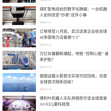
2026-07-15
煤矿配电巡检的数字化跨越：一台机器
人如何改变“抄表”这件小事
2026-07-14
订单排至11月底，武汉这家企业给全球
40多国电力设备做“CT”
2026-07-14
万亿存量翻新潮起，地铁 “控制心脏” 谁
来护航？
2026-07-14
我国运载火箭首次实现可控回收，也是
全球首次网系回收！
2026-07-14
傅利叶机器人乐队亮相奈尔宝全球首家
AI×EI儿童科技馆