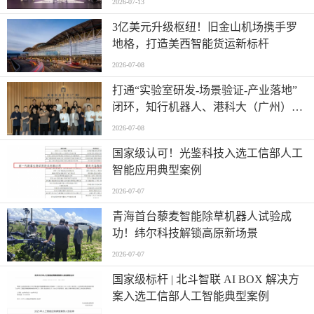
2026-07-13
​3亿美元升级枢纽！旧金山机场携手罗
地格，打造美西智能货运新标杆
2026-07-08
打通“实验室研发-场景验证-产业落地”
闭环，知行机器人、港科大（广州）、
北京粤电三方联合解锁城市服务机器人
2026-07-08
规模化应用
国家级认可！光鉴科技入选工信部人工
智能应用典型案例
2026-07-07
青海首台藜麦智能除草机器人试验成
功！纬尔科技解锁高原新场景
2026-07-07
国家级标杆 | 北斗智联 AI BOX 解决方
案入选工信部人工智能典型案例