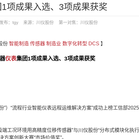
1项成果入选、3项成果获奖
9:32 发布：tgy 来源：川仪股份
第一对焦：
川仪股份
仪股份
智能制造
传感器
制造业
数字化转型
DCS
】
仪器
仪表
集团1项成果入选、3项成果获奖
）“流程行业智能仪表远程运维解决方案”成功上榜工信部202
端工况环境用高精度位移传感器”与川仪股份“分布式模块化执
决方案创新大赛“市场价值奖”。