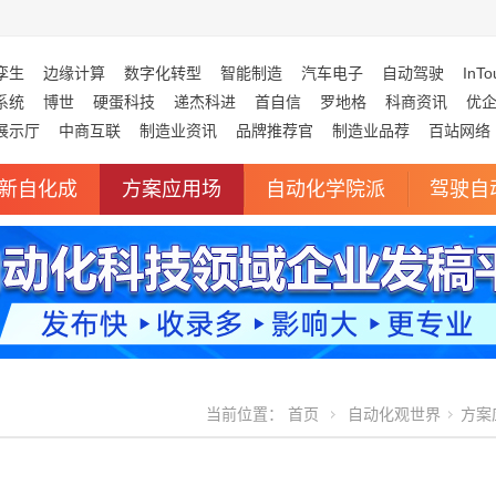
孪生
边缘计算
数字化转型
智能制造
汽车电子
自动驾驶
InTo
系统
博世
硬蛋科技
递杰科进
首自信
罗地格
科商资讯
优
展示厅
中商互联
制造业资讯
品牌推荐官
制造业品荐
百站网络
新自化成
方案应用场
自动化学院派
驾驶自
当前位置：
首页
自动化观世界
方案