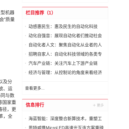
重型机器
栏目推荐（1）
会“质量
动感惠民生：惠及民生的自动化科技
动化自强音：展现自动化者们推动社会
进步发出的响亮声音
自动化者人文：聚焦自动化从业者的人
文思考
招聘自家人：自动化科技领域的各类专
家及人才需求资讯
汽车产业链：关注汽车上下游产业链
经济与管理：从控制论的角度来看经济
与管理
以及分
查看更多...
放、运
协同与数
等国家重
信息排行
路径，更
革，全
海蓝智能：深度整合新算技术，重塑工
业读码器服务新标杆
思特威携MicroLED高速光互连方案重磅