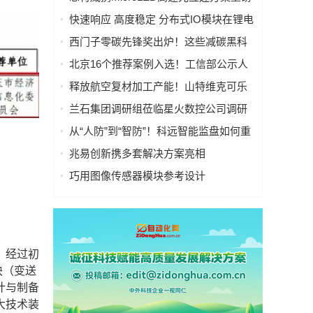
亮相慕尼黑上海电子展
快速响应 高度稳定 分布式IO模块在锂电
池制造的优势揭秘 | 支持Modbus、
西门子零碳先锋奖出炉！这些减碳黑科
MQTT、OPC UA、Profinet、
技太能打！
北京16个推荐案例入选！工信部公示人
EtherCAT、Ethernet/IP、BACnet/IP等多
工智能应用典型案例
种协议
释放航空复材加工产能！山特维克可乐
满锯齿刃铣刀从源头解决四大铣削工艺
兰石集团调研组莅临星火数控公司调研
痛点
指导数智化转型工作
从“人防”到“智防”！科远智能监盘如何重
塑火电运行新范式
兆易创新携多套解决方案亮相
CIIF2025，助力人形机器人落地
巧用图像传感器模块参考设计
（PRISM），简化成像设备从设计到制
造的全流程
，经过初
块（变送
计与制备
大技术装