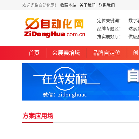
欢迎光临自动化网！
收藏本站
关于我们
联系我们
定位关键词：
数字
品牌专题区：
达索
推实展好厅：
供应
首页
会展赛培坛
品牌自定位
创
方案应用场