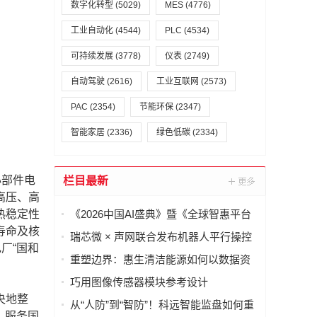
数字化转型
(5029)
MES
(4776)
工业自动化
(4544)
PLC
(4534)
可持续发展
(3778)
仪表
(2749)
自动驾驶
(2616)
工业互联网
(2573)
PAC
(2354)
节能环保
(2347)
智能家居
(2336)
绿色低碳
(2334)
心部件电
栏目最新
高压、高
热稳定性
《2026中国AI盛典》暨《全球智惠平台
寿命及核
·AI语料场景合作清单》在上海启动
瑞芯微 × 声网联合发布机器人平行操控
厂“国和
一体化解决方案
重塑边界：惠生清洁能源如何以数据资
产重构海外工程交付
巧用图像传感器模块参考设计
央地整
（PRISM），简化成像设备从设计到制
从“人防”到“智防”！科远智能监盘如何重
，服务国
造的全流程