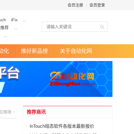
会员注册
|
会员登录
uch
iFix
...
企推荐
...
...
动化
推好新品榜
关于自动化网
应用场
推荐商讯
InTouch组态软件各版本最新报价