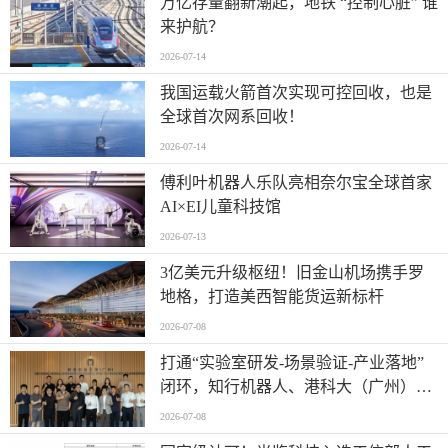
万亿存量翻新潮起，地铁 “控制心脏” 谁
来护航？
2026-07-14
我国运载火箭首次实现可控回收，也是
全球首次网系回收！
2026-07-14
傅利叶机器人乐队亮相奈尔宝全球首家
AI×EI儿童科技馆
2026-07-13
​3亿美元升级枢纽！旧金山机场携手罗
地格，打造美西智能货运新标杆
2026-07-08
打通“实验室研发-场景验证-产业落地”
闭环，知行机器人、港科大（广州）、
北京粤电三方联合解锁城市服务机器人
2026-07-08
规模化应用