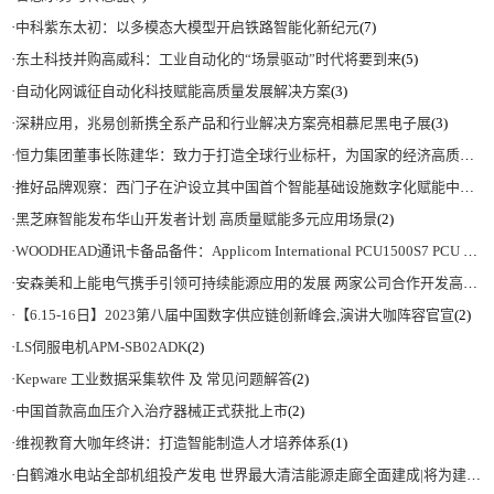
·
中科紫东太初：以多模态大模型开启铁路智能化新纪元
(7)
·
东土科技并购高威科：工业自动化的“场景驱动”时代将要到来
(5)
·
自动化网诚征自动化科技赋能高质量发展解决方案
(3)
·
深耕应用，兆易创新携全系产品和行业解决方案亮相慕尼黑电子展
(3)
·
恒力集团董事长陈建华：致力于打造全球行业标杆，为国家的经济高质量发展贡献更大力量|上海电气集团党委书记、董事长吴磊来访
·
推好品牌观察：西门子在沪设立其中国首个智能基础设施数字化赋能中心
(2)
·
黑芝麻智能发布华山开发者计划 高质量赋能多元应用场景
(2)
·
WOODHEAD通讯卡备品备件：Applicom International PCU1500S7 PCU 1500 S7 V4.5.0
·
安森美和上能电气携手引领可持续能源应用的发展 两家公司合作开发高性能储能和太阳能组串式逆变器方案 以实现可持续的未来
·
【6.15-16日】2023第八届中国数字供应链创新峰会,演讲大咖阵容官宣
(2)
·
LS伺服电机APM-SB02ADK
(2)
·
Kepware 工业数据采集软件 及 常见问题解答
(2)
·
中国首款高血压介入治疗器械正式获批上市
(2)
·
维视教育大咖年终讲：打造智能制造人才培养体系
(1)
·
白鹤滩水电站全部机组投产发电 世界最大清洁能源走廊全面建成|将为建设新型能源体系、保障国家能源安全、实现“双碳”目标提供有力支撑