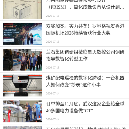
巧用图像传感器模块参考设计
（PRISM），简化成像设备从设计到制
造的全流程
2026-07-16
双奖加冕，实力共鉴！罗地格祝贺香港
国际机场2026持续斩获行业大奖
2026-07-15
兰石集团调研组莅临星火数控公司调研
指导数智化转型工作
2026-07-15
煤矿配电巡检的数字化跨越：一台机器
人如何改变“抄表”这件小事
2026-07-14
订单排至11月底，武汉这家企业给全球
40多国电力设备做“CT”
2026-07-14