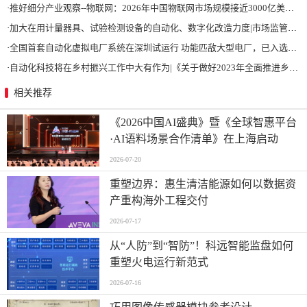
·
推好细分产业观察--物联网：2026年中国物联网市场规模接近3000亿美元 智慧工厂、智慧城市、智慧电网等将占60%以上
·
加大在用计量器具、试验检测设备的自动化、数字化改造力度|市场监管总局 工业和信息化部 关于促进企业计量能力提升的指导意见
·
全国首套自动化虚拟电厂系统在深圳试运行 功能匹敌大型电厂，已入选国际典型案例
·
自动化科技将在乡村振兴工作中大有作为|《关于做好2023年全面推进乡村振兴重点工作的意见》发布
相关推荐
《2026中国AI盛典》暨《全球智惠平台
·AI语料场景合作清单》在上海启动
2026-07-20
重塑边界：惠生清洁能源如何以数据资
产重构海外工程交付
2026-07-17
从“人防”到“智防”！科远智能监盘如何
重塑火电运行新范式
2026-07-16