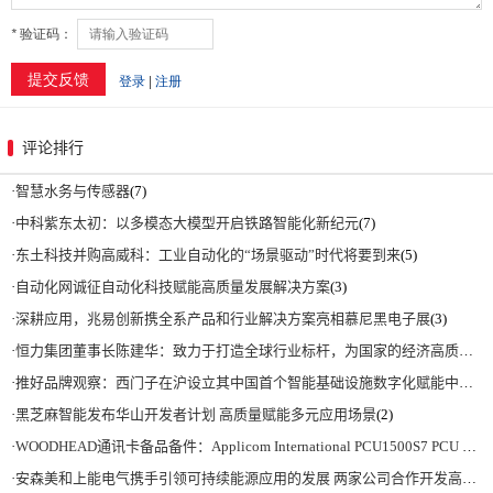
评论排行
·
智慧水务与传感器
(7)
·
中科紫东太初：以多模态大模型开启铁路智能化新纪元
(7)
·
东土科技并购高威科：工业自动化的“场景驱动”时代将要到来
(5)
·
自动化网诚征自动化科技赋能高质量发展解决方案
(3)
·
深耕应用，兆易创新携全系产品和行业解决方案亮相慕尼黑电子展
(3)
·
恒力集团董事长陈建华：致力于打造全球行业标杆，为国家的经济高质量发展贡献更大力量|上海电气集团党委书记、董事长吴磊来访
·
推好品牌观察：西门子在沪设立其中国首个智能基础设施数字化赋能中心
(2)
·
黑芝麻智能发布华山开发者计划 高质量赋能多元应用场景
(2)
·
WOODHEAD通讯卡备品备件：Applicom International PCU1500S7 PCU 1500 S7 V4.5.0
·
安森美和上能电气携手引领可持续能源应用的发展 两家公司合作开发高性能储能和太阳能组串式逆变器方案 以实现可持续的未来