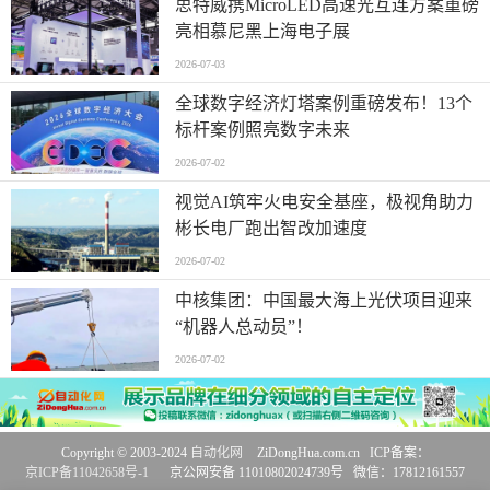
思特威携MicroLED高速光互连方案重磅
亮相慕尼黑上海电子展
2026-07-03
全球数字经济灯塔案例重磅发布！13个
标杆案例照亮数字未来
2026-07-02
视觉AI筑牢火电安全基座，极视角助力
彬长电厂跑出智改加速度
2026-07-02
中核集团：中国最大海上光伏项目迎来
“机器人总动员”！
2026-07-02
Copyright © 2003-2024
自动化网
ZiDongHua.com.cn ICP备案：
京ICP备11042658号-1
京公网安备 11010802024739号 微信：17812161557