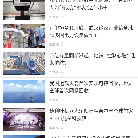
煤矿配电巡检的数字化跨越：一台机器
人如何改变“抄表”这件小事
2026-07-14
订单排至11月底，武汉这家企业给全球
40多国电力设备做“CT”
2026-07-14
万亿存量翻新潮起，地铁 “控制心脏” 谁
来护航？
2026-07-14
我国运载火箭首次实现可控回收，也是
全球首次网系回收！
2026-07-14
傅利叶机器人乐队亮相奈尔宝全球首家
AI×EI儿童科技馆
2026-07-13