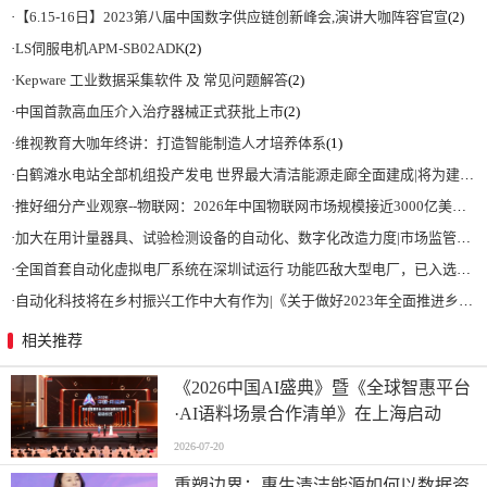
·
【6.15-16日】2023第八届中国数字供应链创新峰会,演讲大咖阵容官宣
(2)
·
LS伺服电机APM-SB02ADK
(2)
·
Kepware 工业数据采集软件 及 常见问题解答
(2)
·
中国首款高血压介入治疗器械正式获批上市
(2)
·
维视教育大咖年终讲：打造智能制造人才培养体系
(1)
·
白鹤滩水电站全部机组投产发电 世界最大清洁能源走廊全面建成|将为建设新型能源体系、保障国家能源安全、实现“双碳”目标提供有力支撑
·
推好细分产业观察--物联网：2026年中国物联网市场规模接近3000亿美元 智慧工厂、智慧城市、智慧电网等将占60%以上
·
加大在用计量器具、试验检测设备的自动化、数字化改造力度|市场监管总局 工业和信息化部 关于促进企业计量能力提升的指导意见
·
全国首套自动化虚拟电厂系统在深圳试运行 功能匹敌大型电厂，已入选国际典型案例
·
自动化科技将在乡村振兴工作中大有作为|《关于做好2023年全面推进乡村振兴重点工作的意见》发布
相关推荐
《2026中国AI盛典》暨《全球智惠平台
·AI语料场景合作清单》在上海启动
2026-07-20
重塑边界：惠生清洁能源如何以数据资