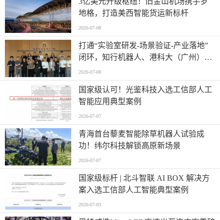
​3亿美元升级枢纽！旧金山机场携手罗
地格，打造美西智能货运新标杆
2026-07-08
打通“实验室研发-场景验证-产业落地”
闭环，知行机器人、港科大（广州）、
北京粤电三方联合解锁城市服务机器人
2026-07-08
规模化应用
国家级认可！光鉴科技入选工信部人工
智能应用典型案例
2026-07-07
青海首台藜麦智能除草机器人试验成
功！纬尔科技解锁高原新场景
2026-07-07
国家级标杆 | 北斗智联 AI BOX 解决方
案入选工信部人工智能典型案例
2026-07-03