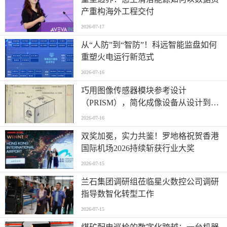
产重构海外工程交付
2026-07-17
从“人防”到“智防”！科远智能监盘如何
重塑火电运行新范式
2026-07-16
巧用图像传感器模块参考设计
（PRISM），简化成像设备从设计到制
造的全流程
2026-07-16
双奖加冕，实力共鉴！罗地格祝贺香港
国际机场2026持续斩获行业大奖
2026-07-15
兰石集团调研组莅临星火数控公司调研
指导数智化转型工作
2026-07-15