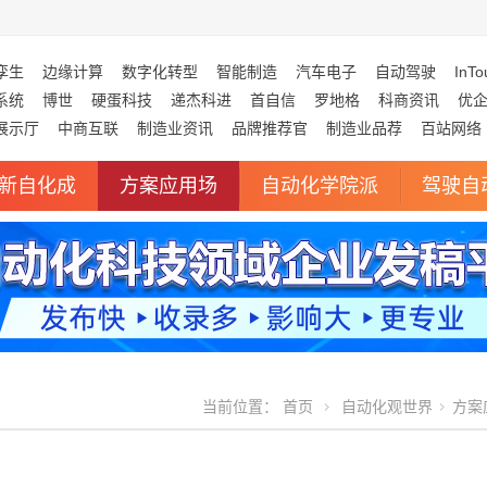
孪生
边缘计算
数字化转型
智能制造
汽车电子
自动驾驶
InTo
系统
博世
硬蛋科技
递杰科进
首自信
罗地格
科商资讯
优
展示厅
中商互联
制造业资讯
品牌推荐官
制造业品荐
百站网络
新自化成
方案应用场
自动化学院派
驾驶自
当前位置：
首页
自动化观世界
方案