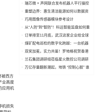
·AI语料场景合作清单》在上海启动
瑞芯微 × 声网联合发布机器人平行操控
一体化解决方案
重塑边界：惠生清洁能源如何以数据资
产重构海外工程交付
巧用图像传感器模块参考设计
（PRISM），简化成像设备从设计到制
从“人防”到“智防”！科远智能监盘如何重
造的全流程
塑火电运行新范式
订单排至11月底，武汉这家企业给全球
40多国电力设备做“CT”
煤矿配电巡检的数字化跨越：一台机器
人如何改变“抄表”这件小事
双奖加冕，实力共鉴！罗地格祝贺香港
国际机场2026持续斩获行业大奖
兰石集团调研组莅临星火数控公司调研
指导数智化转型工作
万亿存量翻新潮起，地铁 “控制心脏” 谁
来护航？
终被西方
产业高度
的应用机
停机损失