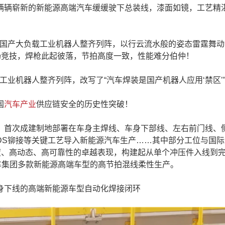
辆辆崭新的新能源高端汽车缓缓驶下总装线，漆面如镜，工艺精
的国产大负载工业机器人整齐列阵，以行云流水般的姿态雷霆舞
场竞技，焊枪此起彼落，节拍高度一致，性能难分伯仲！
工业机器人整齐列阵，改写了“汽车焊装是国产机器人应用‘禁区’
国
汽车产业
供应链安全的历史性突破！
首次成建制地部署在车身主焊线、车身下部线、左右前门线、
FDS铆接等关键工艺导入新能源汽车生产……其中部分工位与国
度、高动态、高可靠性的卓越表现，构建起从单个冲压件入线到
车集团多款新能源高端车型的高节拍混线柔性生产。
下线的高端新能源车型自动化焊接闭环