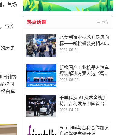
湛，气场
热点话题
动，与长
北美制造业技术升级风向
标——新松盛装亮相2026
”的历史
美国工业自动化及机器人
2026-06-24
展AUTOMATE
新松国产工业机器人汽车
焊装解决方案入选《智能
侧围线等
制造系统解决方案参考目
2026-06-22
际品牌同
录（2026）》
完整白车
千里科技 AI 技术全栈加
持，吉利发布中国首台原
生 Robotaxi 原型车
2026-04-27
Foretellix与吉利合作加速
自动驾驶车辆开发