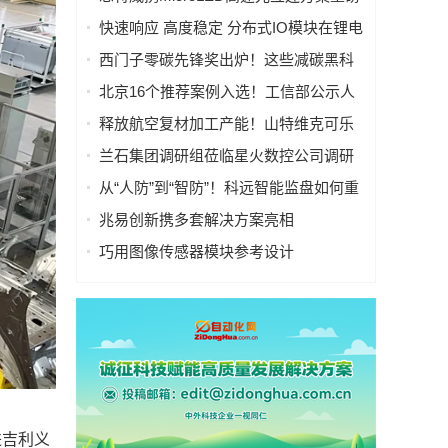
亮相慕尼黑上海电子展
快速响应 高度稳定 分布式IO模块在锂电
池制造的优势揭秘 | 支持Modbus、
西门子零碳先锋奖出炉！这些减碳黑科
MQTT、OPC UA、Profinet、
技太能打！
北京16个推荐案例入选！工信部公示人
EtherCAT、Ethernet/IP、BACnet/IP等多
工智能应用典型案例
种协议
释放航空复材加工产能！山特维克可乐
满锯齿刃铣刀从源头解决四大铣削工艺
兰石集团调研组莅临星火数控公司调研
痛点
指导数智化转型工作
从“人防”到“智防”！科远智能监盘如何重
塑火电运行新范式
兆易创新携多套解决方案亮相
CIIF2025，助力人形机器人落地
巧用图像传感器模块参考设计
（PRISM），简化成像设备从设计到制
造的全流程
进吉利义