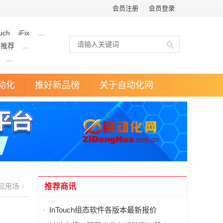
会员注册
|
会员登录
uch
iFix
...
企推荐
...
...
动化
推好新品榜
关于自动化网
应用场
推荐商讯
InTouch组态软件各版本最新报价