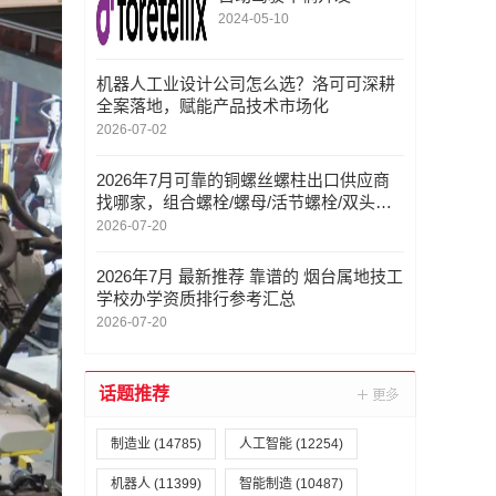
2024-05-10
机器人工业设计公司怎么选？洛可可深耕
全案落地，赋能产品技术市场化
2026-07-02
2026年7月可靠的铜螺丝螺柱出口供应商
找哪家，组合螺栓/螺母/活节螺栓/双头螺
柱/法兰螺母，螺柱直供厂家哪家好
2026-07-20
2026年7月 最新推荐 靠谱的 烟台属地技工
学校办学资质排行参考汇总
2026-07-20
话题推荐
制造业
(14785)
人工智能
(12254)
机器人
(11399)
智能制造
(10487)