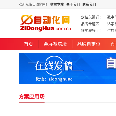
欢迎光临自动化网！
收藏本站
关于我们
联系我们
定位关键词：
数字
品牌专题区：
达索
推实展好厅：
供应
首页
会展赛培坛
品牌自定位
创
方案应用场