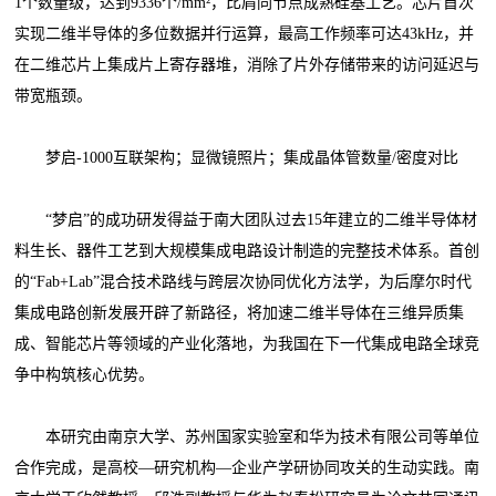
1个数量级，达到9336个/mm²，比肩同节点成熟硅基工艺。芯片首次
实现二维半导体的多位数据并行运算，最高工作频率可达43kHz，并
在二维芯片上集成片上寄存器堆，消除了片外存储带来的访问延迟与
带宽瓶颈。
梦启-1000互联架构；显微镜照片；集成晶体管数量/密度对比
“梦启”的成功研发得益于南大团队过去15年建立的二维半导体材
料生长、器件工艺到大规模集成电路设计制造的完整技术体系。首创
的“Fab+Lab”混合技术路线与跨层次协同优化方法学，为后摩尔时代
集成电路创新发展开辟了新路径，将加速二维半导体在三维异质集
成、智能芯片等领域的产业化落地，为我国在下一代集成电路全球竞
争中构筑核心优势。
本研究由南京大学、苏州国家实验室和华为技术有限公司等单位
合作完成，是高校—研究机构—企业产学研协同攻关的生动实践。南