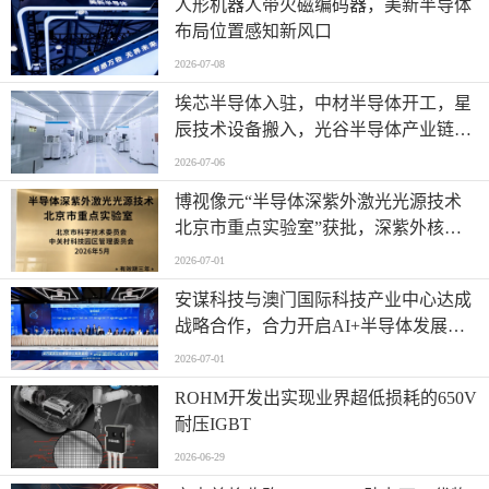
人形机器人带火磁编码器，美新半导体
布局位置感知新风口
2026-07-08
埃芯半导体入驻，中材半导体开工，星
辰技术设备搬入，光谷半导体产业链有
新进展→
2026-07-06
博视像元“半导体深紫外激光光源技术
北京市重点实验室”获批，深紫外核心
技术再获权威认可
2026-07-01
安谋科技与澳门国际科技产业中心达成
战略合作，合力开启AI+半导体发展
“芯”篇章
2026-07-01
ROHM开发出实现业界超低损耗的650V
耐压IGBT
2026-06-29