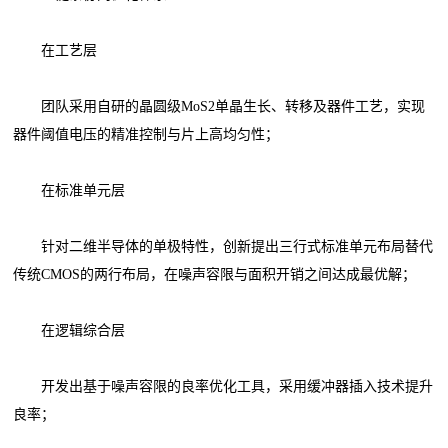
在工艺层
团队采用自研的晶圆级MoS2单晶生长、转移及器件工艺，实现
器件阈值电压的精准控制与片上高均匀性；
在标准单元层
针对二维半导体的单极特性，创新提出三行式标准单元布局替代
传统CMOS的两行布局，在噪声容限与面积开销之间达成最优解；
在逻辑综合层
开发出基于噪声容限的良率优化工具，采用缓冲器插入技术提升
良率；