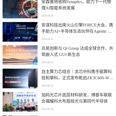
安森美将收购Synaptics，助力下一代物
理AI智能系统发展
2026-06-29
安谋科技出席火山引擎FORCE大会，携
手助力AI+半导体生态伙伴在Agentic AI
时代高效创新
2026-06-25
兆易创新与 Qt Group 达成全球合作，共
筑嵌入式 GUI 新生态
2026-06-23
自主算力芯组合｜龙芯中科携手砺算科
技和挚科，正式发布乾启ZK3C60S-W全
自研国产专业工作站
2026-06-22
加码光芯片底层材料研发，博泰车联联
合福耀科大布局硅光与第四代半导体
2026-06-18