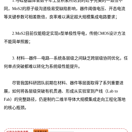
1.与硅基晶体管数十年工业积累所达到的近乎完美的一致性不
同，MoS2的原子级沟道极易受缺陷影响，器件阈值电压、开态电流
等关键参数可相差数倍，良率难以满足超大规模集成电路要求；
2.MoS2目前仅能稳定实现n型单极性导电，传统CMOS设计方法
不能简单照搬；
3. 材料—器件—电路—系统各层级之间缺乏跨层级协同优化，任
何单点突破都难以转化为系统级性能提升。
尽管我国科研团队前期在材料、器件等层面取得了系列重要进
展，如何将各层级突破有机贯通、形成从实验室到产线（Lab to
Fab）的完整路径，仍是制约二维半导体大规模集成走向工程化落地
的核心瓶颈。