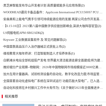
·
黑芝麻智能发布华山开发者计划 高质量赋能多元应用场景
(2)
·
WOODHEAD通讯卡备品备件：Applicom International PCU1500S7 PCU 1500 S7 V4.5.0
·
安森美和上能电气携手引领可持续能源应用的发展 两家公司合作开发高性能储能和太阳能组串式逆变器方案 以实现可持续的未来
·
【6.15-16日】2023第八届中国数字供应链创新峰会,演讲大咖阵容官宣
(2)
·
LS伺服电机APM-SB02ADK
(2)
·
Kepware 工业数据采集软件 及 常见问题解答
(2)
·
中国首款高血压介入治疗器械正式获批上市
(2)
·
维视教育大咖年终讲：打造智能制造人才培养体系
(1)
·
白鹤滩水电站全部机组投产发电 世界最大清洁能源走廊全面建成|将为建设新型能源体系、保障国家能源安全、实现“双碳”目标提供有力支撑
·
推好细分产业观察--物联网：2026年中国物联网市场规模接近3000亿美元 智慧工厂、智慧城市、智慧电网等将占60%以上
·
加大在用计量器具、试验检测设备的自动化、数字化改造力度|市场监管总局 工业和信息化部 关于促进企业计量能力提升的指导意见
·
全国首套自动化虚拟电厂系统在深圳试运行 功能匹敌大型电厂，已入选国际典型案例
·
自动化科技将在乡村振兴工作中大有作为|《关于做好2023年全面推进乡村振兴重点工作的意见》发布
相关推荐