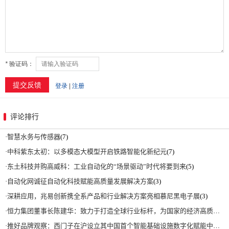
评论排行
·
智慧水务与传感器
(7)
·
中科紫东太初：以多模态大模型开启铁路智能化新纪元
(7)
·
东土科技并购高威科：工业自动化的“场景驱动”时代将要到来
(5)
·
自动化网诚征自动化科技赋能高质量发展解决方案
(3)
·
深耕应用，兆易创新携全系产品和行业解决方案亮相慕尼黑电子展
(3)
·
恒力集团董事长陈建华：致力于打造全球行业标杆，为国家的经济高质量发展贡献更大力量|上海电气集团党委书记、董事长吴磊来访
·
推好品牌观察：西门子在沪设立其中国首个智能基础设施数字化赋能中心
(2)