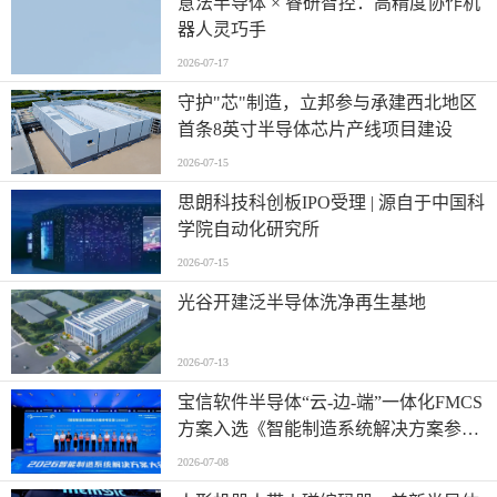
意法半导体 × 睿研智控：高精度协作机
器人灵巧手
2026-07-17
守护"芯"制造，立邦参与承建西北地区
首条8英寸半导体芯片产线项目建设
2026-07-15
思朗科技科创板IPO受理 | 源自于中国科
学院自动化研究所
2026-07-15
光谷开建泛半导体洗净再生基地
2026-07-13
宝信软件半导体“云-边-端”一体化FMCS
方案入选《智能制造系统解决方案参考
目录（2026）》
2026-07-08