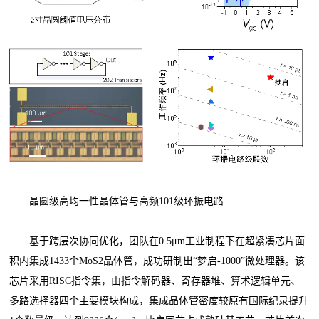
晶圆级高均一性晶体管与高频101级环振电路
基于跨层次协同优化，团队在0.5μm工业制程下在超紧凑芯片面
积内集成1433个MoS2晶体管，成功研制出“梦启-1000”微处理器。该
芯片采用RISC指令集，由指令解码器、寄存器堆、算术逻辑单元、
多路选择器四个主要模块构成，集成晶体管密度较原有国际纪录提升