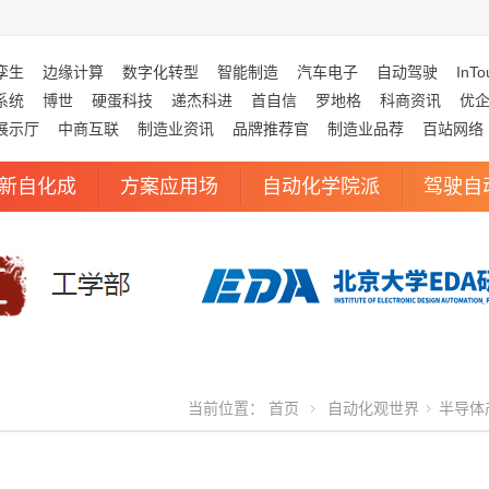
孪生
边缘计算
数字化转型
智能制造
汽车电子
自动驾驶
InTo
系统
博世
硬蛋科技
递杰科进
首自信
罗地格
科商资讯
优
展示厅
中商互联
制造业资讯
品牌推荐官
制造业品荐
百站网络
新自化成
方案应用场
自动化学院派
驾驶自
当前位置：
首页
自动化观世界
半导体