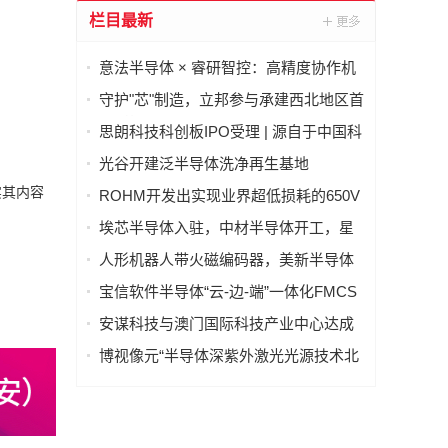
栏目最新
意法半导体 × 睿研智控：高精度协作机
器人灵巧手
守护"芯"制造，立邦参与承建西北地区首
条8英寸半导体芯片产线项目建设
思朗科技科创板IPO受理 | 源自于中国科
学院自动化研究所
光谷开建泛半导体洗净再生基地
实其内容
ROHM开发出实现业界超低损耗的650V
耐压IGBT
埃芯半导体入驻，中材半导体开工，星
辰技术设备搬入，光谷半导体产业链有
人形机器人带火磁编码器，美新半导体
新进展→
布局位置感知新风口
宝信软件半导体“云-边-端”一体化FMCS
方案入选《智能制造系统解决方案参考
安谋科技与澳门国际科技产业中心达成
目录（2026）》
战略合作，合力开启AI+半导体发展“芯”
博视像元“半导体深紫外激光光源技术北
篇章
京市重点实验室”获批，深紫外核心技术
再获权威认可