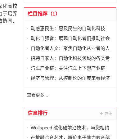
深化高校
力于培养
栏目推荐（1）
放协同、
动感惠民生：惠及民生的自动化科技
动化自强音：展现自动化者们推动社会
进步发出的响亮声音
自动化者人文：聚焦自动化从业者的人
文思考
招聘自家人：自动化科技领域的各类专
家及人才需求资讯
汽车产业链：关注汽车上下游产业链
经济与管理：从控制论的角度来看经济
与管理
查看更多...
信息排行
Wolfspeed 碳化硅前沿技术，与您相约
德国 PCIM 2026
产教融合育芯才，概伦电子助力教育部