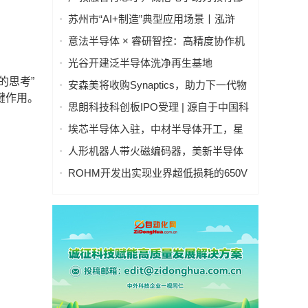
集成电路“101计划”建设落地
苏州市“AI+制造”典型应用场景丨泓浒
AI+晶圆智控真空传输平台
意法半导体 × 睿研智控：高精度协作机
器人灵巧手
光谷开建泛半导体洗净再生基地
的思考”
安森美将收购Synaptics，助力下一代物
键作用。
理AI智能系统发展
思朗科技科创板IPO受理 | 源自于中国科
学院自动化研究所
埃芯半导体入驻，中材半导体开工，星
辰技术设备搬入，光谷半导体产业链有
人形机器人带火磁编码器，美新半导体
新进展→
布局位置感知新风口
ROHM开发出实现业界超低损耗的650V
耐压IGBT