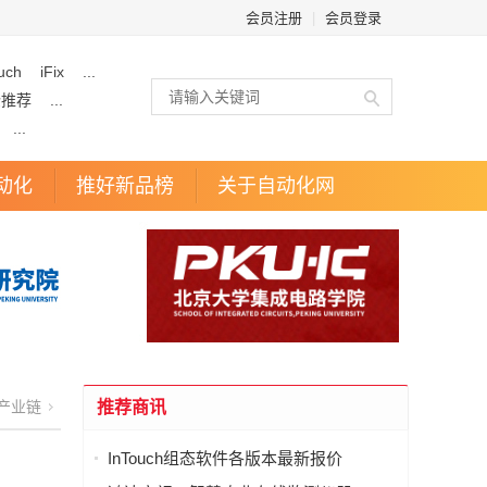
会员注册
|
会员登录
uch
iFix
...
企推荐
...
...
动化
推好新品榜
关于自动化网
产业链
推荐商讯
InTouch组态软件各版本最新报价