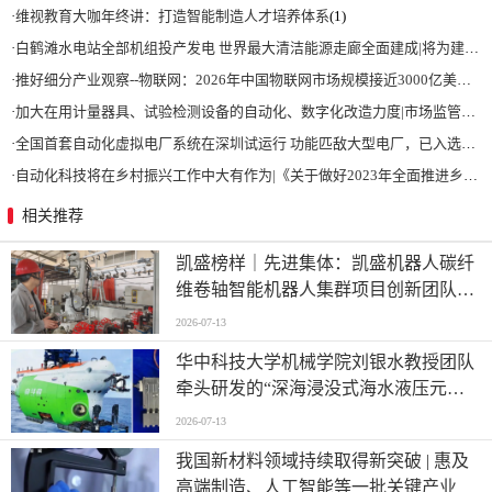
·
维视教育大咖年终讲：打造智能制造人才培养体系
(1)
·
白鹤滩水电站全部机组投产发电 世界最大清洁能源走廊全面建成|将为建设新型能源体系、保障国家能源安全、实现“双碳”目标提供有力支撑
·
推好细分产业观察--物联网：2026年中国物联网市场规模接近3000亿美元 智慧工厂、智慧城市、智慧电网等将占60%以上
·
加大在用计量器具、试验检测设备的自动化、数字化改造力度|市场监管总局 工业和信息化部 关于促进企业计量能力提升的指导意见
·
全国首套自动化虚拟电厂系统在深圳试运行 功能匹敌大型电厂，已入选国际典型案例
·
自动化科技将在乡村振兴工作中大有作为|《关于做好2023年全面推进乡村振兴重点工作的意见》发布
相关推荐
凯盛榜样｜先进集体：凯盛机器人碳纤
维卷轴智能机器人集群项目创新团队
——迈向“智造”新高度
2026-07-13
华中科技大学机械学院刘银水教授团队
牵头研发的“深海浸没式海水液压元件
关键技术及应用”荣获国家技术发明奖
2026-07-13
二等奖
我国新材料领域持续取得新突破 | 惠及
高端制造、人工智能等一批关键产业