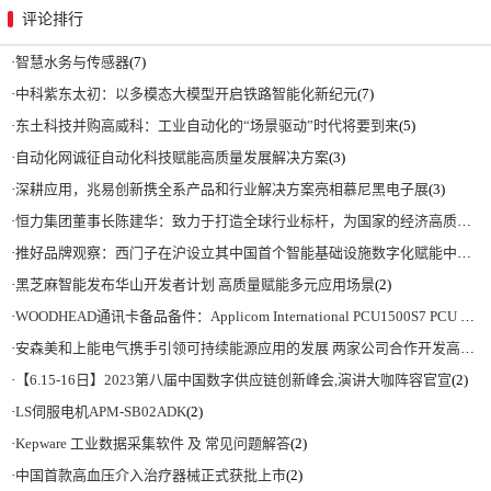
评论排行
·
智慧水务与传感器
(7)
·
中科紫东太初：以多模态大模型开启铁路智能化新纪元
(7)
·
东土科技并购高威科：工业自动化的“场景驱动”时代将要到来
(5)
·
自动化网诚征自动化科技赋能高质量发展解决方案
(3)
·
深耕应用，兆易创新携全系产品和行业解决方案亮相慕尼黑电子展
(3)
·
恒力集团董事长陈建华：致力于打造全球行业标杆，为国家的经济高质量发展贡献更大力量|上海电气集团党委书记、董事长吴磊来访
·
推好品牌观察：西门子在沪设立其中国首个智能基础设施数字化赋能中心
(2)
·
黑芝麻智能发布华山开发者计划 高质量赋能多元应用场景
(2)
·
WOODHEAD通讯卡备品备件：Applicom International PCU1500S7 PCU 1500 S7 V4.5.0
·
安森美和上能电气携手引领可持续能源应用的发展 两家公司合作开发高性能储能和太阳能组串式逆变器方案 以实现可持续的未来
·
【6.15-16日】2023第八届中国数字供应链创新峰会,演讲大咖阵容官宣
(2)
·
LS伺服电机APM-SB02ADK
(2)
·
Kepware 工业数据采集软件 及 常见问题解答
(2)
·
中国首款高血压介入治疗器械正式获批上市
(2)