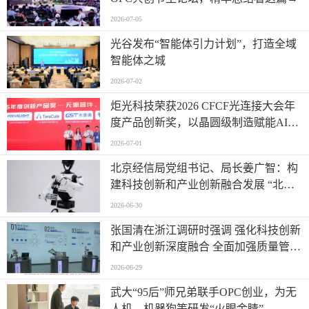
2026-07-05
光谷发布“智能体引力计划”，打造全域
智能体之城
2026-07-02
炬光科技荣获2026 CFCF光连接大会年
度产品创新奖，以晶圆级制造赋能AI时
代高密度光互连
2026-07-01
北京经信局党组书记、局长姜广智：构
建科技创新和产业创新融合发展 “北京
模式” 为首都推进新型工业化注入强劲
2026-06-30
动能
张国清在浙江调研时强调 强化科技创新
和产业创新深度融合 全面加强质量管理
增加高质量供给
2026-06-29
武大“95后”师兄弟联手OPC创业，为无
人机、机器狗等研发“火眼金睛”