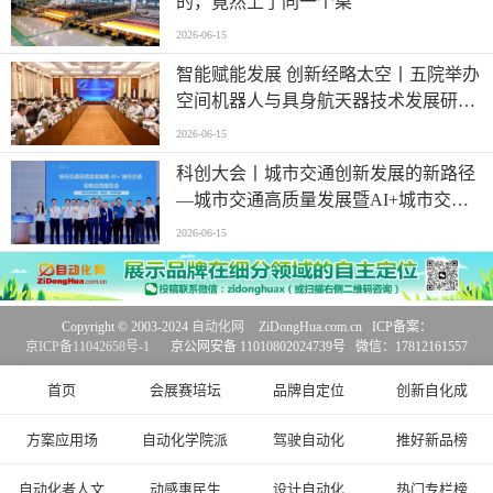
的，竟然上了同一个桌
2026-06-15
智能赋能发展 创新经略太空丨五院举办
空间机器人与具身航天器技术发展研讨
会
2026-06-15
科创大会丨城市交通创新发展的新路径
—城市交通高质量发展暨AI+城市交通
创新应用报告会在津顺利举办
2026-06-15
Copyright © 2003-2024
自动化网
ZiDongHua.com.cn ICP备案：
京ICP备11042658号-1
京公网安备 11010802024739号 微信：17812161557
首页
会展赛培坛
品牌自定位
创新自化成
方案应用场
自动化学院派
驾驶自动化
推好新品榜
自动化者人文
动感惠民生
设计自动化
热门专栏榜