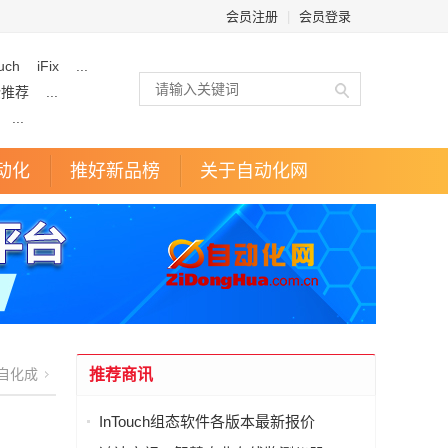
会员注册
|
会员登录
uch
iFix
...
企推荐
...
...
动化
推好新品榜
关于自动化网
自化成
推荐商讯
InTouch组态软件各版本最新报价