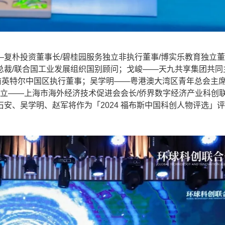
朴投资董事长/碧桂园服务独立非执行董事/博实乐教育独立董
总裁/联合国工业发展组织国别顾问；戈峻——天九共享集团共同
/前英特尔中国区执行董事；吴学明——粤港澳大湾区青年总会主席
礼立——上海市海外经济技术促进会会长/侨界数字经济产业科创
安、吴学明、赵军将作为「2024 福布斯中国科创人物评选」