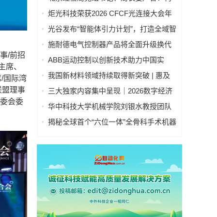
落成
建科技创新和产业创新融合发展 “北京模
炬光科技荣获2026 CFCF光连接大会年
式” 为首都推进新型工业化注入强劲动能
度产品创新奖，以晶圆级制造赋能AI时
光谷发布“智能体引力计划”，打造全域智
代高密度光互连
能体之城
施耐德电气控制器产品将全面升级换代
事/前招
ABB运动控制以创新技术助力中国实
主席、
现"双碳"目标
我国新材料领域持续取得新突破 | 惠及
/国际湾
高端制造、人工智能等一批关键产业
联盟理事
三大独家内容集中呈现｜2026数字经济
评委会委
产业博览会构筑数字产业标杆
华中科技大学机械学院刘银水教授团队
牵头研发的“深海浸没式海水液压元件关
揭秘全球首个“六位一体”全骨科手术机器
键技术及应用”荣获国家技术发明奖二等
人
奖