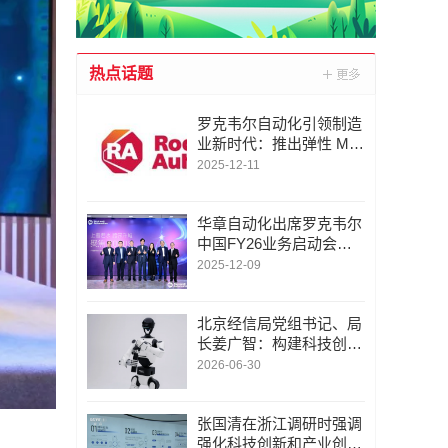
热点话题
罗克韦尔自动化引领制造
业新时代：推出弹性 ME
S 产品组合，在基于云的
2025-12-11
弹性平台上实现 IT/OT 融
合
华章自动化出席罗克韦尔
中国FY26业务启动会并
荣获“最佳分销中型业务
2025-12-09
奖”
北京经信局党组书记、局
长姜广智：构建科技创新
和产业创新融合发展 “北
2026-06-30
京模式” 为首都推进新型
工业化注入强劲动能
张国清在浙江调研时强调
强化科技创新和产业创新