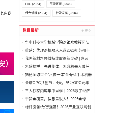
PAC
(2354)
节能环保
(2346)
实其内容
绿色低碳
(2334)
智能家居
(2334)
栏目最新
华中科技大学机械学院刘银水教授团队
牵头研发的“深海浸没式海水液压元件关
重磅：优理奇机器人入选2026年苏州十
键技术及应用”荣获国家技术发明奖二等
大产业科技成果
我国新材料领域持续取得新突破 | 惠及
奖
高端制造、人工智能等一批关键产业
凯盛榜样｜先进集体：凯盛机器人碳纤
维卷轴智能机器人集群项目创新团队
揭秘全球首个“六位一体”全骨科手术机器
——迈向“智造”新高度
人
全球OPC共创节：4天，见证OPC元年
真的来了！
三大独家内容集中呈现｜2026数字经济
产业博览会构筑数字产业标杆
干货全覆盖，信息量很大！2026全球
OPC共创节主论坛，精华总结看这篇→
标杆引领•数智强基！2026产业互联网创
新发展论坛洞察AI变革新趋势