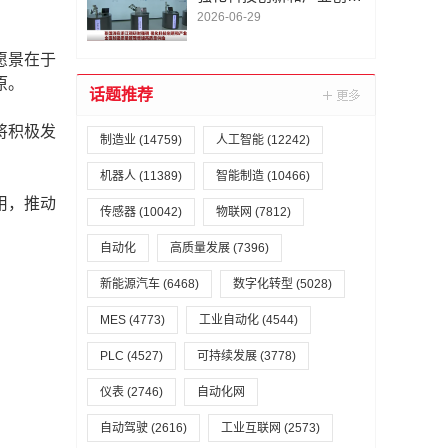
深度融合 全面加强质量
2026-06-29
管理增加高质量供给
愿景在于
原。
话题推荐
将积极发
制造业
(14759)
人工智能
(12242)
机器人
(11389)
智能制造
(10466)
用，推动
传感器
(10042)
物联网
(7812)
自动化
高质量发展
(7396)
新能源汽车
(6468)
数字化转型
(5028)
MES
(4773)
工业自动化
(4544)
PLC
(4527)
可持续发展
(3778)
仪表
(2746)
自动化网
自动驾驶
(2616)
工业互联网
(2573)