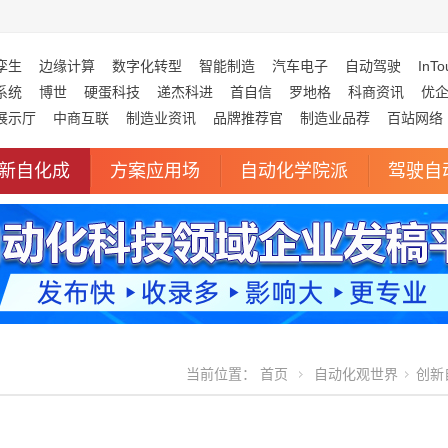
孪生
边缘计算
数字化转型
智能制造
汽车电子
自动驾驶
InTo
系统
博世
硬蛋科技
递杰科进
首自信
罗地格
科商资讯
优
展示厅
中商互联
制造业资讯
品牌推荐官
制造业品荐
百站网络
新自化成
方案应用场
自动化学院派
驾驶自
当前位置：
首页
自动化观世界
创新