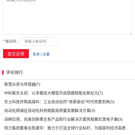
评论排行
·
智慧水务与传感器
(7)
·
中科紫东太初：以多模态大模型开启铁路智能化新纪元
(7)
·
东土科技并购高威科：工业自动化的“场景驱动”时代将要到来
(5)
·
自动化网诚征自动化科技赋能高质量发展解决方案
(3)
·
深耕应用，兆易创新携全系产品和行业解决方案亮相慕尼黑电子展
(3)
·
恒力集团董事长陈建华：致力于打造全球行业标杆，为国家的经济高质量发展贡献更大力量|上海电气集团党委书记、董事长吴磊来访