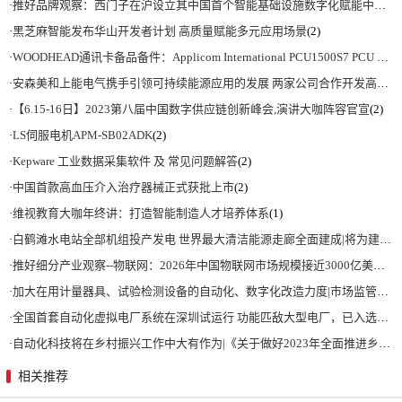
·
推好品牌观察：西门子在沪设立其中国首个智能基础设施数字化赋能中心
(2)
·
黑芝麻智能发布华山开发者计划 高质量赋能多元应用场景
(2)
·
WOODHEAD通讯卡备品备件：Applicom International PCU1500S7 PCU 1500 S7 V4.5.0
·
安森美和上能电气携手引领可持续能源应用的发展 两家公司合作开发高性能储能和太阳能组串式逆变器方案 以实现可持续的未来
·
【6.15-16日】2023第八届中国数字供应链创新峰会,演讲大咖阵容官宣
(2)
·
LS伺服电机APM-SB02ADK
(2)
·
Kepware 工业数据采集软件 及 常见问题解答
(2)
·
中国首款高血压介入治疗器械正式获批上市
(2)
·
维视教育大咖年终讲：打造智能制造人才培养体系
(1)
·
白鹤滩水电站全部机组投产发电 世界最大清洁能源走廊全面建成|将为建设新型能源体系、保障国家能源安全、实现“双碳”目标提供有力支撑
·
推好细分产业观察--物联网：2026年中国物联网市场规模接近3000亿美元 智慧工厂、智慧城市、智慧电网等将占60%以上
·
加大在用计量器具、试验检测设备的自动化、数字化改造力度|市场监管总局 工业和信息化部 关于促进企业计量能力提升的指导意见
·
全国首套自动化虚拟电厂系统在深圳试运行 功能匹敌大型电厂，已入选国际典型案例
·
自动化科技将在乡村振兴工作中大有作为|《关于做好2023年全面推进乡村振兴重点工作的意见》发布
相关推荐