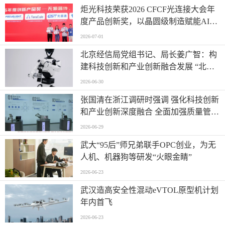
炬光科技荣获2026 CFCF光连接大会年
度产品创新奖，以晶圆级制造赋能AI时
代高密度光互连
2026-07-01
北京经信局党组书记、局长姜广智：构
建科技创新和产业创新融合发展 “北京
模式” 为首都推进新型工业化注入强劲
2026-06-30
动能
张国清在浙江调研时强调 强化科技创新
和产业创新深度融合 全面加强质量管理
增加高质量供给
2026-06-29
武大“95后”师兄弟联手OPC创业，为无
人机、机器狗等研发“火眼金睛”
2026-06-23
武汉造高安全性混动eVTOL原型机计划
年内首飞
2026-06-23