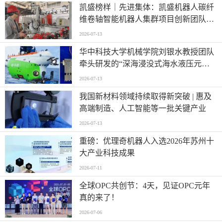
凯盛榜样｜先进集体：凯盛机器人碳纤
维卷轴智能机器人集群项目创新团队
——迈向“智造”新高度
2026-07-13
华中科技大学机械学院刘银水教授团队
牵头研发的“深海浸没式海水液压元件
关键技术及应用”荣获国家技术发明奖
2026-07-13
二等奖
我国新材料领域持续取得新突破 | 惠及
高端制造、人工智能等一批关键产业
2026-07-13
重磅：优理奇机器人入选2026年苏州十
大产业科技成果
2026-07-11
全球OPC共创节：4天，见证OPC元年
真的来了！
2026-07-06