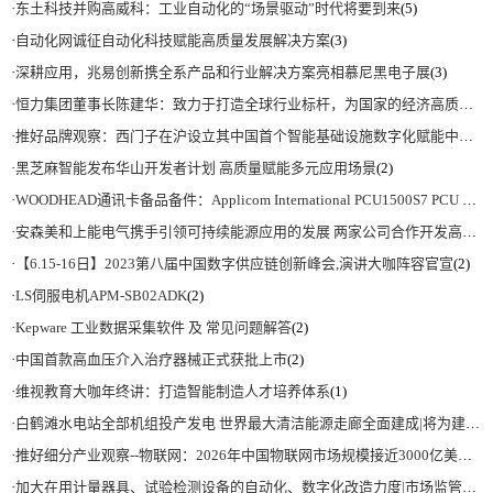
·
东土科技并购高威科：工业自动化的“场景驱动”时代将要到来
(5)
·
自动化网诚征自动化科技赋能高质量发展解决方案
(3)
·
深耕应用，兆易创新携全系产品和行业解决方案亮相慕尼黑电子展
(3)
·
恒力集团董事长陈建华：致力于打造全球行业标杆，为国家的经济高质量发展贡献更大力量|上海电气集团党委书记、董事长吴磊来访
·
推好品牌观察：西门子在沪设立其中国首个智能基础设施数字化赋能中心
(2)
·
黑芝麻智能发布华山开发者计划 高质量赋能多元应用场景
(2)
·
WOODHEAD通讯卡备品备件：Applicom International PCU1500S7 PCU 1500 S7 V4.5.0
·
安森美和上能电气携手引领可持续能源应用的发展 两家公司合作开发高性能储能和太阳能组串式逆变器方案 以实现可持续的未来
·
【6.15-16日】2023第八届中国数字供应链创新峰会,演讲大咖阵容官宣
(2)
·
LS伺服电机APM-SB02ADK
(2)
·
Kepware 工业数据采集软件 及 常见问题解答
(2)
·
中国首款高血压介入治疗器械正式获批上市
(2)
·
维视教育大咖年终讲：打造智能制造人才培养体系
(1)
·
白鹤滩水电站全部机组投产发电 世界最大清洁能源走廊全面建成|将为建设新型能源体系、保障国家能源安全、实现“双碳”目标提供有力支撑
·
推好细分产业观察--物联网：2026年中国物联网市场规模接近3000亿美元 智慧工厂、智慧城市、智慧电网等将占60%以上
·
加大在用计量器具、试验检测设备的自动化、数字化改造力度|市场监管总局 工业和信息化部 关于促进企业计量能力提升的指导意见