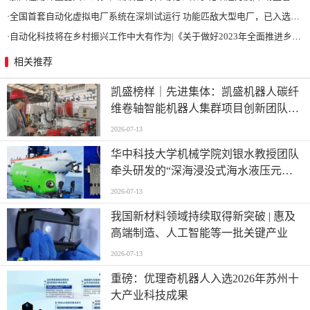
·
全国首套自动化虚拟电厂系统在深圳试运行 功能匹敌大型电厂，已入选国际典型案例
·
自动化科技将在乡村振兴工作中大有作为|《关于做好2023年全面推进乡村振兴重点工作的意见》发布
相关推荐
凯盛榜样｜先进集体：凯盛机器人碳纤
维卷轴智能机器人集群项目创新团队
——迈向“智造”新高度
2026-07-13
华中科技大学机械学院刘银水教授团队
牵头研发的“深海浸没式海水液压元件
关键技术及应用”荣获国家技术发明奖
2026-07-13
二等奖
我国新材料领域持续取得新突破 | 惠及
高端制造、人工智能等一批关键产业
2026-07-13
重磅：优理奇机器人入选2026年苏州十
大产业科技成果