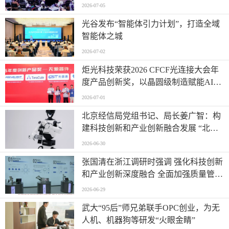
2026-07-05
光谷发布“智能体引力计划”，打造全域
智能体之城
2026-07-02
炬光科技荣获2026 CFCF光连接大会年
度产品创新奖，以晶圆级制造赋能AI时
代高密度光互连
2026-07-01
北京经信局党组书记、局长姜广智：构
建科技创新和产业创新融合发展 “北京
模式” 为首都推进新型工业化注入强劲
2026-06-30
动能
张国清在浙江调研时强调 强化科技创新
和产业创新深度融合 全面加强质量管理
增加高质量供给
2026-06-29
武大“95后”师兄弟联手OPC创业，为无
人机、机器狗等研发“火眼金睛”